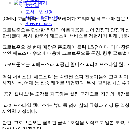
자료실
도서구입신청
세미나 참가 신청
[CMN] 토탈 뷰티 브랜드 준오헤어가 프리미엄 헤드스파 전문 브
Breeze e-book
그로브준오는 단순한 외면의 아름다움을 넘어 감정적 안정과 심리
탄생했다. 특히, 한국의 헤드스파 서비스를 경험하기 위해 방문
그로브준오 첫 번째 매장은 준오헤어 클락 1호점이다. 이 매장은
적인 헤드스파 수요에 대응해 그로브준오를 론칭, 향후 글로벌
그로브준오는 ▲헤드스파 ▲공간 웰니스 ▲라이프스타일 웰니스
핵심 서비스인 ‘헤드스파’는 숙련된 스파 전문가들이 고객의 
사지와 목, 어깨 등 집중 케어를 병행한다. 특히, 필리핀처럼 
‘공간 웰니스’는 오감을 자극하는 힐링 공간으로, 자연의 색감
‘라이프스타일 웰니스’는 뷰티를 넘어 삶의 균형과 건강 등 일
제안할 예정이다.
한편, 그로브준오는 필리핀 클락 1호점을 시작으로 일본 도쿄,
대해 나갈 계획이다.