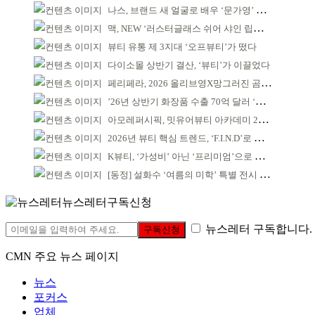
나스, 브랜드 새 얼굴로 배우 ‘문가영’ 발탁
맥, NEW ‘러스터글래스 쉬어 샤인 립스틱’ 출시
뷰티 유통 제 3지대 ‘오프뷰티’가 떴다
다이소몰 상반기 결산, ‘뷰티’가 이끌었다
페리페라, 2026 올리브영X망그러진 곰 콜라보
’26년 상반기 화장품 수출 70억 달러 ‘역대 최고’
아모레퍼시픽, 밋유어뷰티 아카데미 2기 발대식
2026년 뷰티 핵심 트렌드, ‘F.I.N.D’로 읽는다
K뷰티, ‘가성비’ 아닌 ‘프리미엄’으로 승부걸어야
[동정] 설화수 ‘여름의 미학’ 특별 전시 개최
뉴스레터구독신청
뉴스레터 구독합니다.
구독신청
CMN 주요 뉴스 페이지
뉴스
포커스
업체