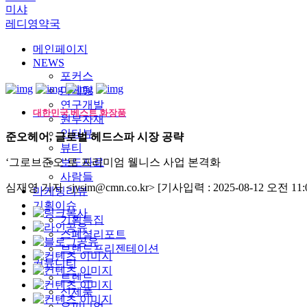
미샤
레디영약국
메인페이지
NEWS
포커스
마케팅
연구개발
대한민국 베스트 화장품
원부자재
인터뷰
준오헤어, 글로벌 헤드스파 시장 공략
뷰티
‘그로브준오’로 프리미엄 웰니스 사업 본격화
보도자료
사람들
심재영 기자 <jysim@cmn.co.kr>
[기사입력 : 2025-08-12 오전 11:0
마케팅리뷰
기획이슈
기획특집
스페셜리포트
브랜드프리젠테이션
커뮤니티
트렌드
신제품
오피니언