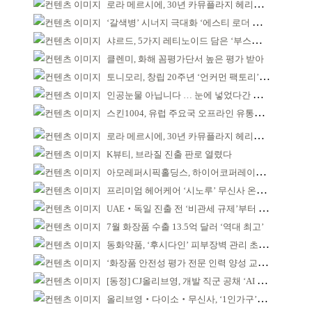
로라 메르시에, 30년 카뮤플라지 헤리티지 담아
‘갈색병’ 시너지 극대화 ‘에스티 로더 스킨부스터’ 출시
샤르드, 5가지 레티노이드 담은 ‘부스팅 세럼’ 출시
클렌미, 화해 꼼평가단서 높은 평가 받아
토니모리, 창립 20주년 ‘언커먼 팩토리’ 팝업 성료
인공눈물 아닙니다 … 눈에 넣었다간 각막 손상
스킨1004, 유럽 주요국 오프라인 유통망 확대
로라 메르시에, 30년 카뮤플라지 헤리티지 담아
K뷰티, 브라질 진출 판로 열렸다
아모레퍼시픽홀딩스, 하이어코퍼레이션과 투자계약
프리미엄 헤어케어 ‘시노루’ 무신사 온라인 입점
UAE‧독일 진출 전 ‘비관세 규제’부터 챙겨야
7월 화장품 수출 13.5억 달러 ‘역대 최고’
동화약품, ‘후시다인’ 피부장벽 관리 초점 ‘리브랜딩’
‘화장품 안전성 평가 전문 인력 양성 교육’ 실시
[동정] CJ올리브영, 개발 직군 공채 ‘AI 과제’ 신설
올리브영‧다이소‧무신사, ‘1인가구’가 이끈다