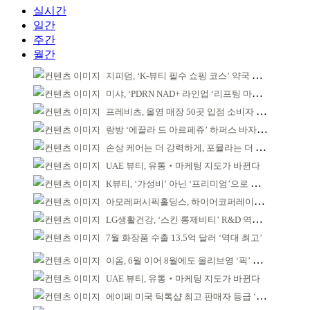
실시간
일간
주간
월간
지피덤, ‘K-뷰티 필수 쇼핑 코스’ 약국 공략
미샤, ‘PDRN NAD+ 라인업 ‘리프팅 마스크’ 출시
프레비츠, 올영 매장 50곳 입점 소비자 접점 강화
랑방 ‘에끌라 드 아르페쥬’ 하퍼스 바자 화보 공개
손상 케어는 더 강력하게, 포뮬라는 더 산뜻하게!
UAE 뷰티, 유통‧마케팅 지도가 바뀐다
K뷰티, ‘가성비’ 아닌 ‘프리미엄’으로 승부걸어야
아모레퍼시픽홀딩스, 하이어코퍼레이션과 투자계약
LG생활건강, ‘스킨 롱제비티’ R&D 역량 입증
7월 화장품 수출 13.5억 달러 ‘역대 최고’
이옴, 6월 이어 8월에도 올리브영 ‘픽’ 선정
UAE 뷰티, 유통‧마케팅 지도가 바뀐다
에이페 미국 틱톡샵 최고 판매자 등급 ‘Tier 5’ 달성