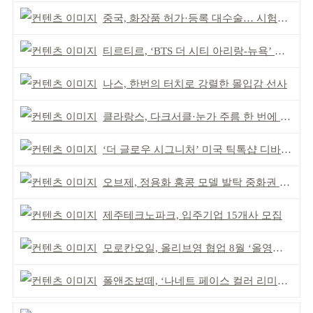
중국, 화장품 허가·등록 대수술… 시험자료 공용 허용
티르티르, ‘BTS 더 시티 아리랑-뉴욕’ 참여
나스, 한번의 터치로 강렬한 몰입감 선사
클라랑스, 다크서클·눈가 주름 한 번에 더블 케어
‘더 글로우 시그니처’ 미국 틱톡샵 디바이스 부문 1위
오브제, 정용화 홍콩 모델 발탁 중화권 공략 강화
제주테크노파크, 입주기업 15개사 모집
모로칸오일, 올리브영 협업 8월 ‘올영픽’ 선정
폴앤조보떼, ‘나네트 페이스 컬러 리미티드’ 출시