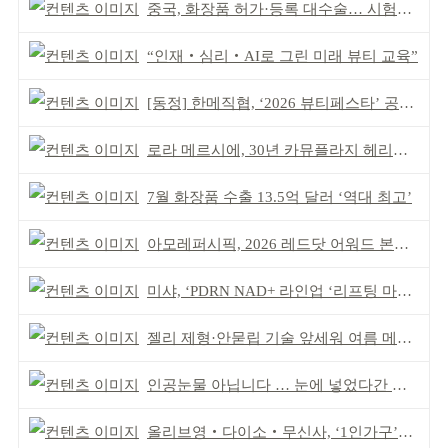
중국, 화장품 허가·등록 대수술… 시험자료 공용 허용
“인재‧심리‧AI로 그린 미래 뷰티 교육”
[동정] 한메직협, ‘2026 뷰티페스타’ 공동 주최
로라 메르시에, 30년 카뮤플라지 헤리티지 담아
7월 화장품 수출 13.5억 달러 ‘역대 최고’
아모레퍼시픽, 2026 레드닷 어워드 본상 2개 수상
미샤, ‘PDRN NAD+ 라인업 ‘리프팅 마스크’ 출시
젤리 제형·안묻립 기술 앞세워 여름 메이크업 시장 공략
인공눈물 아닙니다 … 눈에 넣었다간 각막 손상
올리브영‧다이소‧무신사, ‘1인가구’가 이끈다