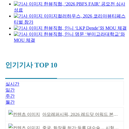
한뷰직협, ‘2026 PBFS FAIR’ 공모전 심사
성료
이미지컬러하우스, 2026 코리아뷰티페스
티벌 참가
한뷰직협, 인니 ‘LKP Dende’와 MOU 체결
한뷰직협, 인니 명문 ‘부미고라대학교’와
MOU 체결
인기기사 TOP 10
실시간
일간
주간
월간
아모레퍼시픽, 2026 레드닷 어워드 본상 2개 수상
중국, 화장품 허가·등록 대수술… 시험자료 공용 허용