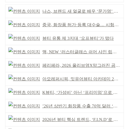
나스, 브랜드 새 얼굴로 배우 ‘문가영’ 발탁
중국, 화장품 허가·등록 대수술… 시험자료 공용 허용
뷰티 유통 제 3지대 ‘오프뷰티’가 떴다
맥, NEW ‘러스터글래스 쉬어 샤인 립스틱’ 출시
페리페라, 2026 올리브영X망그러진 곰 콜라보
아모레퍼시픽, 밋유어뷰티 아카데미 2기 발대식
K뷰티, ‘가성비’ 아닌 ‘프리미엄’으로 승부걸어야
’26년 상반기 화장품 수출 70억 달러 ‘역대 최고’
2026년 뷰티 핵심 트렌드, ‘F.I.N.D’로 읽는다