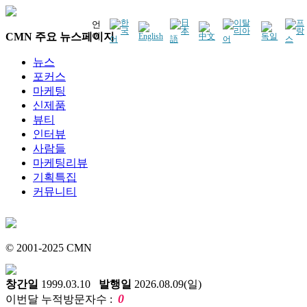
언
CMN 주요 뉴스페이지
어
뉴스
포커스
마케팅
신제품
뷰티
인터뷰
사람들
마케팅리뷰
기획특집
커뮤니티
© 2001-2025 CMN
창간일
1999.03.10
발행일
2026.08.09(일)
0
이번달 누적방문자수 :