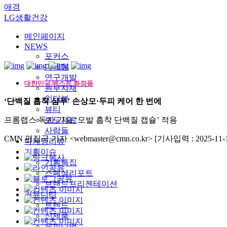
애경
LG생활건강
메인페이지
NEWS
포커스
마케팅
연구개발
대한민국 베스트 화장품
원부자재
인터뷰
‘단백질 흡착 샴푸’ 손상모·두피 케어 한 번에
뷰티
프롬랩스 독자 기술 ‘모발 흡착 단백질 캡슐’ 적용
보도자료
사람들
CMN 편집국 기자 <webmaster@cmn.co.kr>
[기사입력 : 2025-11-1
마케팅리뷰
기획이슈
기획특집
스페셜리포트
브랜드프리젠테이션
커뮤니티
트렌드
신제품
오피니언