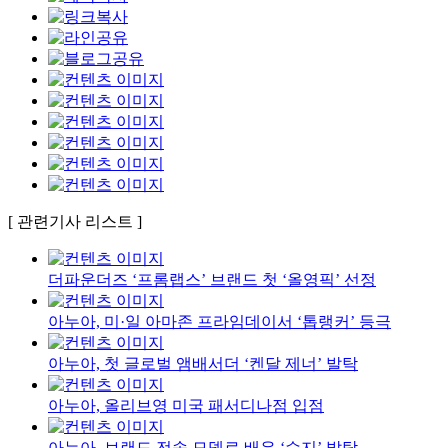
[ 관련기사 리스트 ]
더파운더즈 ‘프롬랩스’ 브랜드 첫 ‘올영픽’ 선정
아누아, 미·일 아마존 프라임데이서 ‘톱랭커’ 등극
아누아, 첫 글로벌 앰배서더 ‘켄달 제너’ 발탁
아누아, 올리브영 미국 패서디나점 입점
아누아, 브랜드 전속 모델로 배우 ‘수지’ 발탁