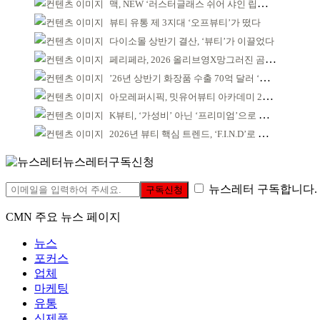
맥, NEW ‘러스터글래스 쉬어 샤인 립스틱’ 출시
뷰티 유통 제 3지대 ‘오프뷰티’가 떴다
다이소몰 상반기 결산, ‘뷰티’가 이끌었다
페리페라, 2026 올리브영X망그러진 곰 콜라보
’26년 상반기 화장품 수출 70억 달러 ‘역대 최고’
아모레퍼시픽, 밋유어뷰티 아카데미 2기 발대식
K뷰티, ‘가성비’ 아닌 ‘프리미엄’으로 승부걸어야
2026년 뷰티 핵심 트렌드, ‘F.I.N.D’로 읽는다
뉴스레터구독신청
뉴스레터 구독합니다.
구독신청
CMN 주요 뉴스 페이지
뉴스
포커스
업체
마케팅
유통
신제품