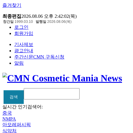
즐겨찾기
최종편집
2026.08.06 오후 2:42:02(목)
창간일
1999.03.10
발행일
2026.08.06(목)
로그인
회원가입
기사제보
광고안내
주간신문CMN 구독신청
알림
검색
검색
실시간 인기검색어:
중국
NMPA
아모레퍼시픽
식약처