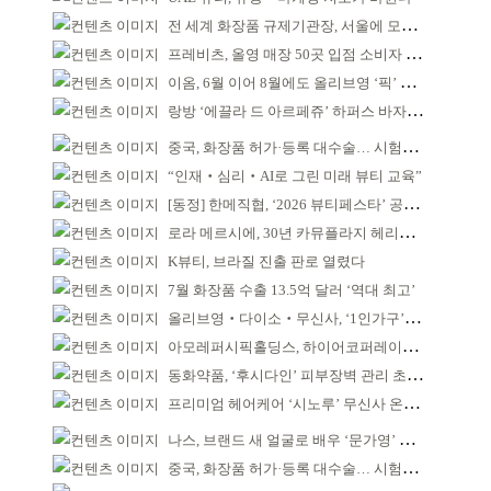
전 세계 화장품 규제기관장, 서울에 모인다
프레비츠, 올영 매장 50곳 입점 소비자 접점 강화
이옴, 6월 이어 8월에도 올리브영 ‘픽’ 선정
랑방 ‘에끌라 드 아르페쥬’ 하퍼스 바자 화보 공개
중국, 화장품 허가·등록 대수술… 시험자료 공용 허용
“인재‧심리‧AI로 그린 미래 뷰티 교육”
[동정] 한메직협, ‘2026 뷰티페스타’ 공동 주최
로라 메르시에, 30년 카뮤플라지 헤리티지 담아
K뷰티, 브라질 진출 판로 열렸다
7월 화장품 수출 13.5억 달러 ‘역대 최고’
올리브영‧다이소‧무신사, ‘1인가구’가 이끈다
아모레퍼시픽홀딩스, 하이어코퍼레이션과 투자계약
동화약품, ‘후시다인’ 피부장벽 관리 초점 ‘리브랜딩’
프리미엄 헤어케어 ‘시노루’ 무신사 온라인 입점
나스, 브랜드 새 얼굴로 배우 ‘문가영’ 발탁
중국, 화장품 허가·등록 대수술… 시험자료 공용 허용