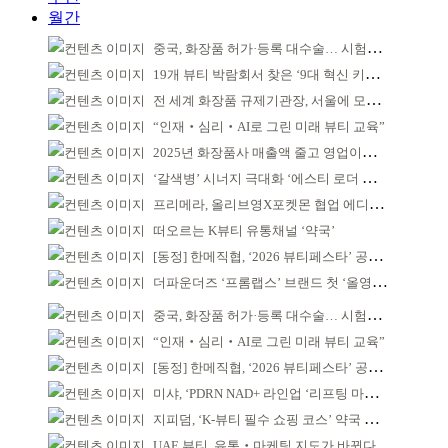
월간
중국, 화장품 허가·등록 대수술… 시험자료 공용 허용
19개 뷰티 박람회서 찾은 ‘9대 혁신 키워드’
전 세계 화장품 규제기관장, 서울에 모인다
“인재‧심리‧AI로 그린 미래 뷰티 교육”
2025년 화장품사 매출액 줄고 영업이익은 늘어
‘갈색병’ 시너지 극대화 ‘에스티 로더 스킨부스터’ 출시
프리메라, 올리브영X포켓몬 협업 에디션 출시
떠오르는 K뷰티 유통채널 ‘약국’
[동정] 한메직협, ‘2026 뷰티페스타’ 공동 주최
더파운더즈 ‘프롬랩스’ 브랜드 첫 ‘올영픽’ 선정
중국, 화장품 허가·등록 대수술… 시험자료 공용 허용
“인재‧심리‧AI로 그린 미래 뷰티 교육”
[동정] 한메직협, ‘2026 뷰티페스타’ 공동 주최
미샤, ‘PDRN NAD+ 라인업 ‘리프팅 마스크’ 출시
지피덤, ‘K-뷰티 필수 쇼핑 코스’ 약국 공략
UAE 뷰티, 유통‧마케팅 지도가 바뀐다