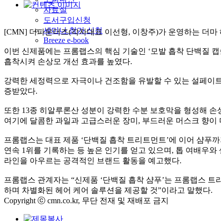
자료실
도서구입신청
세미나 참가 신청
[CMN] 더파운더즈(각자대표 이선형, 이창주)가 운영하는 더
Breeze e-book
이번 신제품에는 프롬랩스의 핵심 기술인 ‘모발 흡착 단백질 캡
흡착시켜 손상모 개선 효과를 높였다.
강력한 세정력으로 자극이나 건조함을 유발할 수 있는 설페이트 
증받았다.
또한 13종 히알루론산 성분이 강력한 수분 보호막을 형성해 
여기에 달콤한 과일과 고급스러운 장미, 부드러운 머스크 향이 
프롬랩스는 대표 제품 ‘단백질 흡착 트리트먼트’에 이어 샴푸까지
연속 1위를 기록하는 등 높은 인기를 얻고 있으며, 톱 여배우
라인을 아우르는 공격적인 브랜드 활동을 예고했다.
프롬랩스 관계자는 “신제품 ‘단백질 흡착 샴푸’는 프롬랩스 트
하며 차별화된 헤어 케어 솔루션을 제공할 것”이라고 말했다.
Copyright ⓒ cmn.co.kr, 무단 전재 및 재배포 금지