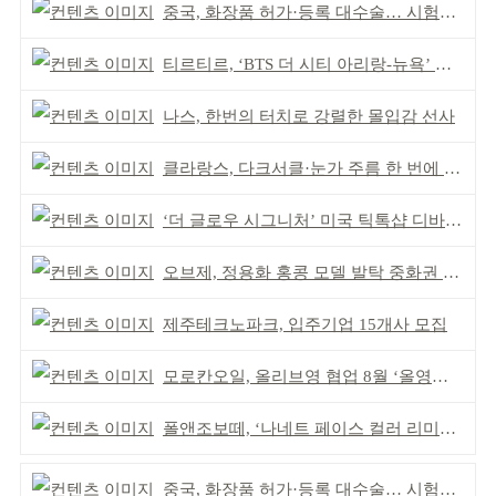
중국, 화장품 허가·등록 대수술… 시험자료 공용 허용
티르티르, ‘BTS 더 시티 아리랑-뉴욕’ 참여
나스, 한번의 터치로 강렬한 몰입감 선사
클라랑스, 다크서클·눈가 주름 한 번에 더블 케어
‘더 글로우 시그니처’ 미국 틱톡샵 디바이스 부문 1위
오브제, 정용화 홍콩 모델 발탁 중화권 공략 강화
제주테크노파크, 입주기업 15개사 모집
모로칸오일, 올리브영 협업 8월 ‘올영픽’ 선정
폴앤조보떼, ‘나네트 페이스 컬러 리미티드’ 출시
중국, 화장품 허가·등록 대수술… 시험자료 공용 허용