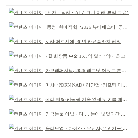
“인재‧심리‧AI로 그린 미래 뷰티 교육”
[동정] 한메직협, ‘2026 뷰티페스타’ 공동 주최
로라 메르시에, 30년 카뮤플라지 헤리티지 담아
7월 화장품 수출 13.5억 달러 ‘역대 최고’
아모레퍼시픽, 2026 레드닷 어워드 본상 2개 수상
미샤, ‘PDRN NAD+ 라인업 ‘리프팅 마스크’ 출시
젤리 제형·안묻립 기술 앞세워 여름 메이크업 시장 공략
인공눈물 아닙니다 … 눈에 넣었다간 각막 손상
올리브영‧다이소‧무신사, ‘1인가구’가 이끈다