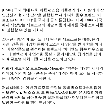
[CMN] 국내 최대 니치 퍼퓸 편집숍 퍼퓸갤러리가 이탈리아 장
인정신과 현대적 감각을 결합한 럭셔리 니치 향수 브랜드 ‘제
르조프(XERJOFF)’를 국내에 공식 론칭한다. 세계 130여 개국
에서 사랑받는 제르조프의 예술적 향의 세계를 국내 소비자들
이 경험할 수 있는 기회다.
2007년 이탈리아 토리노에서 탄생한 제르조프는 예술, 음악,
자연, 건축 등 다양한 문화적 요소에서 영감을 받아 향을 하나
의 예술작품으로 완성하는 브랜드다. 하이엔드 향수 하우스로
서, 매 컬렉션마다 엄격한 품질 기준과 대담한 창의성을 담아
내며 글로벌 니치 퍼퓸 시장을 선도하고 있다.
창립자 세르지오 모모(Sergio Momo)는 “향수는 다양한 세계의
창의성, 영감이 살아 숨쉬는 존재”라 정의하며, 오감을 자극하
는 매혹적인 경험을 선사한다.
퍼퓸갤러리는 이번 제르조프 론칭을 통해 베스트 3종도 함께
선보인다. ▲‘낙소스 오 드 퍼퓸(NAXOS EDP)’은 시칠리아의
품격과 낭만을 담아 따뜻한 꿀과 바닐라가 어우러진 우디하고
달콤한 구아망드 향이 특징이다.