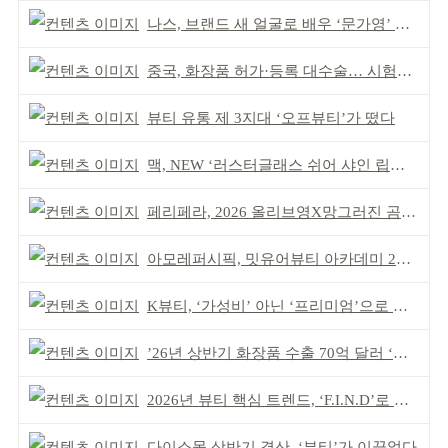
나스, 브랜드 새 얼굴로 배우 ‘문가영’ 발탁
중국, 화장품 허가·등록 대수술… 시험자료 공용 허용
뷰티 유통 제 3지대 ‘오프뷰티’가 떴다
맥, NEW ‘러스터글래스 쉬어 샤인 립스틱’ 출시
페리페라, 2026 올리브영X망그러진 곰 콜라보
아모레퍼시픽, 밋유어뷰티 아카데미 2기 발대식
K뷰티, ‘가성비’ 아닌 ‘프리미엄’으로 승부걸어야
’26년 상반기 화장품 수출 70억 달러 ‘역대 최고’
2026년 뷰티 핵심 트렌드, ‘F.I.N.D’로 읽는다
다이소몰 상반기 결산, ‘뷰티’가 이끌었다