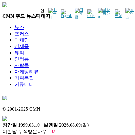
언
CMN 주요 뉴스페이지
어
뉴스
포커스
마케팅
신제품
뷰티
인터뷰
사람들
마케팅리뷰
기획특집
커뮤니티
© 2001-2025 CMN
창간일
1999.03.10
발행일
2026.08.09(일)
0
이번달 누적방문자수 :