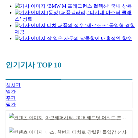
‘BMW M 프래그런스 컬렉션’ 국내 상륙
[동정] 퍼퓸갤러리, ‘니샤네 마스터 클래
스’ 성료
니치 퍼퓸의 정수 ‘제르조프’ 몰입형 경험
제공
잘 익은 자두의 달콤함이 매혹적인 향수
인기기사 TOP 10
실시간
일간
주간
월간
아모레퍼시픽, 2026 레드닷 어워드 본상 2개 수상
나스, 한번의 터치로 강렬한 몰입감 선사