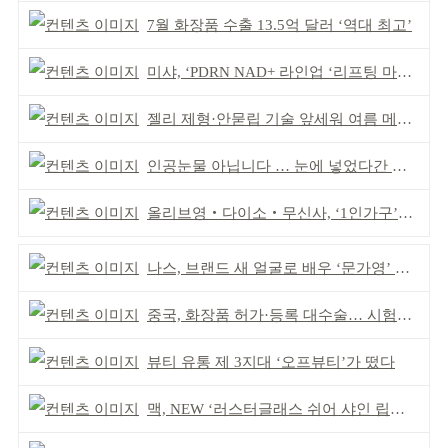
7월 화장품 수출 13.5억 달러 ‘역대 최고’
미샤, ‘PDRN NAD+ 라인업 ‘리프팅 마스크’ 출시
젤리 제형·안묻립 기술 앞세워 여름 메이크업 시장 공략
인공눈물 아닙니다 … 눈에 넣었다간 각막 손상
올리브영‧다이소‧무신사, ‘1인가구’가 이끈다
나스, 브랜드 새 얼굴로 배우 ‘문가영’ 발탁
중국, 화장품 허가·등록 대수술… 시험자료 공용 허용
뷰티 유통 제 3지대 ‘오프뷰티’가 떴다
맥, NEW ‘러스터글래스 쉬어 샤인 립스틱’ 출시