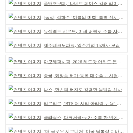
폴앤조보떼, ‘나네트 페이스 컬러 리미티드’ 출시
[동정] 설화수 ‘여름의 미학’ 특별 전시 개최
뉴셀렉트 샤르드, 미세 버블로 주름 사이 공략
제주테크노파크, 입주기업 15개사 모집
아모레퍼시픽, 2026 레드닷 어워드 본상 2개 수상
중국, 화장품 허가·등록 대수술… 시험자료 공용 허용
나스, 한번의 터치로 강렬한 몰입감 선사
티르티르, ‘BTS 더 시티 아리랑-뉴욕’ 참여
클라랑스, 다크서클·눈가 주름 한 번에 더블 케어
‘더 글로우 시그니처’ 미국 틱톡샵 디바이스 부문 1위