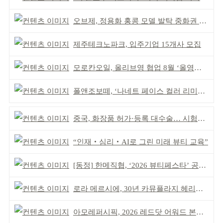
오브제, 정용화 홍콩 모델 발탁 중화권 공략 강화
제주테크노파크, 입주기업 15개사 모집
모로칸오일, 올리브영 협업 8월 ‘올영픽’ 선정
폴앤조보떼, ‘나네트 페이스 컬러 리미티드’ 출시
중국, 화장품 허가·등록 대수술… 시험자료 공용 허용
“인재‧심리‧AI로 그린 미래 뷰티 교육”
[동정] 한메직협, ‘2026 뷰티페스타’ 공동 주최
로라 메르시에, 30년 카뮤플라지 헤리티지 담아
아모레퍼시픽, 2026 레드닷 어워드 본상 2개 수상