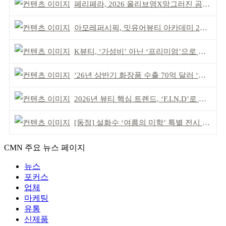
페리페라, 2026 올리브영X망그러진 곰 콜라보
아모레퍼시픽, 밋유어뷰티 아카데미 2기 발대식
K뷰티, ‘가성비’ 아닌 ‘프리미엄’으로 승부걸어야
’26년 상반기 화장품 수출 70억 달러 ‘역대 최고’
2026년 뷰티 핵심 트렌드, ‘F.I.N.D’로 읽는다
[동정] 설화수 ‘여름의 미학’ 특별 전시 개최
CMN 주요 뉴스 페이지
뉴스
포커스
업체
마케팅
유통
신제품