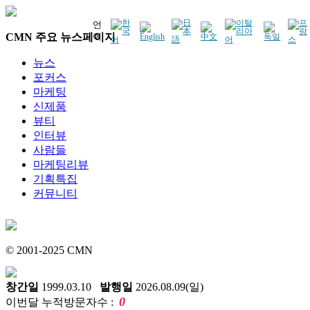
언
CMN 주요 뉴스페이지
어
뉴스
포커스
마케팅
신제품
뷰티
인터뷰
사람들
마케팅리뷰
기획특집
커뮤니티
© 2001-2025 CMN
창간일
1999.03.10
발행일
2026.08.09(일)
0
이번달 누적방문자수 :