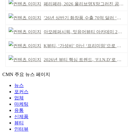
페리페라, 2026 올리브영X망그러진 곰 콜라보
’26년 상반기 화장품 수출 70억 달러 ‘역대 최고’
아모레퍼시픽, 밋유어뷰티 아카데미 2기 발대식
K뷰티, ‘가성비’ 아닌 ‘프리미엄’으로 승부걸어야
2026년 뷰티 핵심 트렌드, ‘F.I.N.D’로 읽는다
CMN 주요 뉴스 페이지
뉴스
포커스
업체
마케팅
유통
신제품
뷰티
인터뷰