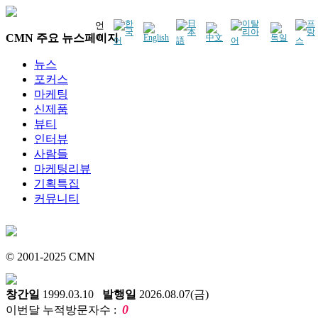
언
CMN 주요 뉴스페이지
어
뉴스
포커스
마케팅
신제품
뷰티
인터뷰
사람들
마케팅리뷰
기획특집
커뮤니티
© 2001-2025 CMN
창간일
1999.03.10
발행일
2026.08.07(금)
0
이번달 누적방문자수 :