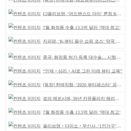
[동정] 한메직협, 베트남뷰티비즈니스협회와 MOU
CJ올리브영, ‘어드밴스드 더마’ 론칭 K더마 육성 박차
7월 화장품 수출 13.5억 달러 ‘역대 최고’
지피덤, ‘K-뷰티 필수 쇼핑 코스’ 약국 공략
중국, 화장품 허가·등록 대수술… 시험자료 공용 허용
“인재‧심리‧AI로 그린 미래 뷰티 교육”
[동정] 한메직협, ‘2026 뷰티페스타’ 공동 주최
로라 메르시에, 30년 카뮤플라지 헤리티지 담아
7월 화장품 수출 13.5억 달러 ‘역대 최고’
올리브영‧다이소‧무신사, ‘1인가구’가 이끈다