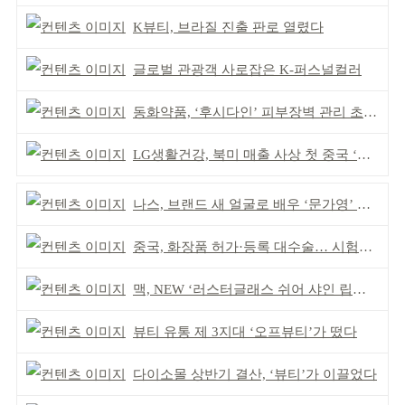
K뷰티, 브라질 진출 판로 열렸다
글로벌 관광객 사로잡은 K-퍼스널컬러
동화약품, ‘후시다인’ 피부장벽 관리 초점 ‘리브랜딩’
LG생활건강, 북미 매출 사상 첫 중국 ‘추월’
나스, 브랜드 새 얼굴로 배우 ‘문가영’ 발탁
중국, 화장품 허가·등록 대수술… 시험자료 공용 허용
맥, NEW ‘러스터글래스 쉬어 샤인 립스틱’ 출시
뷰티 유통 제 3지대 ‘오프뷰티’가 떴다
다이소몰 상반기 결산, ‘뷰티’가 이끌었다