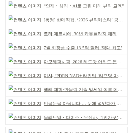
“인재‧심리‧AI로 그린 미래 뷰티 교육”
[동정] 한메직협, ‘2026 뷰티페스타’ 공동 주최
로라 메르시에, 30년 카뮤플라지 헤리티지 담아
7월 화장품 수출 13.5억 달러 ‘역대 최고’
아모레퍼시픽, 2026 레드닷 어워드 본상 2개 수상
미샤, ‘PDRN NAD+ 라인업 ‘리프팅 마스크’ 출시
젤리 제형·안묻립 기술 앞세워 여름 메이크업 시장 공략
인공눈물 아닙니다 … 눈에 넣었다간 각막 손상
올리브영‧다이소‧무신사, ‘1인가구’가 이끈다