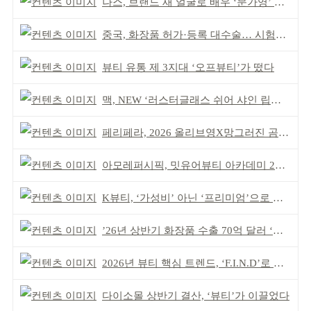
나스, 브랜드 새 얼굴로 배우 ‘문가영’ 발탁
중국, 화장품 허가·등록 대수술… 시험자료 공용 허용
뷰티 유통 제 3지대 ‘오프뷰티’가 떴다
맥, NEW ‘러스터글래스 쉬어 샤인 립스틱’ 출시
페리페라, 2026 올리브영X망그러진 곰 콜라보
아모레퍼시픽, 밋유어뷰티 아카데미 2기 발대식
K뷰티, ‘가성비’ 아닌 ‘프리미엄’으로 승부걸어야
’26년 상반기 화장품 수출 70억 달러 ‘역대 최고’
2026년 뷰티 핵심 트렌드, ‘F.I.N.D’로 읽는다
다이소몰 상반기 결산, ‘뷰티’가 이끌었다