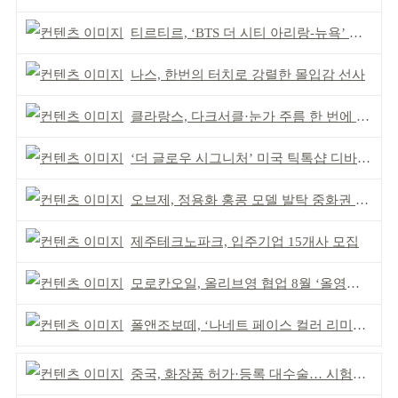
티르티르, ‘BTS 더 시티 아리랑-뉴욕’ 참여
나스, 한번의 터치로 강렬한 몰입감 선사
클라랑스, 다크서클·눈가 주름 한 번에 더블 케어
‘더 글로우 시그니처’ 미국 틱톡샵 디바이스 부문 1위
오브제, 정용화 홍콩 모델 발탁 중화권 공략 강화
제주테크노파크, 입주기업 15개사 모집
모로칸오일, 올리브영 협업 8월 ‘올영픽’ 선정
폴앤조보떼, ‘나네트 페이스 컬러 리미티드’ 출시
중국, 화장품 허가·등록 대수술… 시험자료 공용 허용