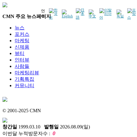
언
CMN 주요 뉴스페이지
어
뉴스
포커스
마케팅
신제품
뷰티
인터뷰
사람들
마케팅리뷰
기획특집
커뮤니티
© 2001-2025 CMN
창간일
1999.03.10
발행일
2026.08.09(일)
0
이번달 누적방문자수 :