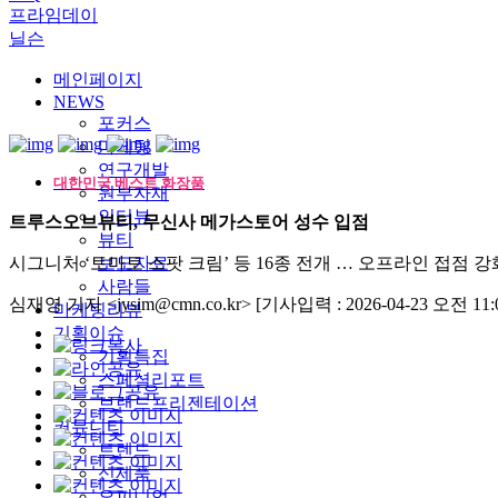
프라임데이
닐슨
메인페이지
NEWS
포커스
마케팅
연구개발
대한민국 베스트 화장품
원부자재
인터뷰
트루스오브뷰티, 무신사 메가스토어 성수 입점
뷰티
시그니처 ‘토마토 스팟 크림’ 등 16종 전개 … 오프라인 접점 강
보도자료
사람들
심재영 기자 <jysim@cmn.co.kr>
[기사입력 : 2026-04-23 오전 11:0
마케팅리뷰
기획이슈
기획특집
스페셜리포트
브랜드프리젠테이션
커뮤니티
트렌드
신제품
오피니언