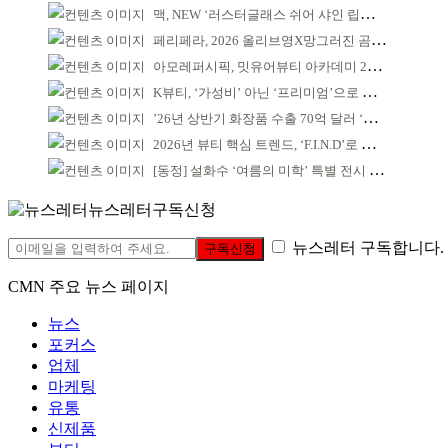
맥, NEW ‘러스터글래스 쉬어 샤인 립스틱’ 출시
페리페라, 2026 올리브영X망그러진 곰 콜라보
아모레퍼시픽, 밋유어뷰티 아카데미 2기 발대식
K뷰티, ‘가성비’ 아닌 ‘프리미엄’으로 승부걸어야
’26년 상반기 화장품 수출 70억 달러 ‘역대 최고’
2026년 뷰티 핵심 트렌드, ‘F.I.N.D’로 읽는다
[동정] 설화수 ‘여름의 미학’ 특별 전시 개최
뉴스레터구독신청
뉴스레터 구독합니다.
구독신청
CMN 주요 뉴스 페이지
뉴스
포커스
업체
마케팅
유통
신제품