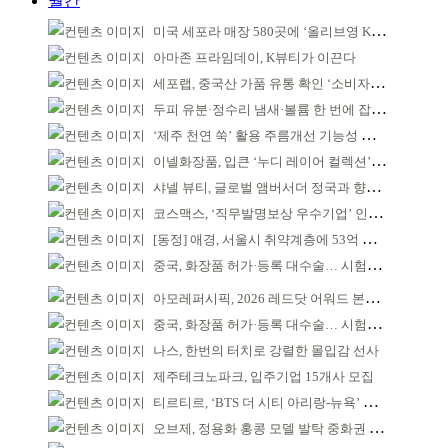
월간
미국 세포라 매장 580곳에 ‘올리브영 K뷰티에딧’ 론칭
아마존 프라임데이, K뷰티가 이끈다
세포랩, 중국산 가품 유통 확인 ‘소비자 주의’ 당부
두피 유분·정수리 냄새·볼륨 한 번에 잡는다
‘제주 천연 쑥’ 활용 주름개선 기능성 식약처 심사 통과
이넬화장품, 입큰 ‘누디 레이어 컬렉션’ 출시
샤넬 뷰티, 글로벌 앰버서더 정국과 향수 캠페인 공개
코스맥스, ‘직무발명보상 우수기업’ 인증 획득 IP 경영 강화
[동정] 애경, 서울시 취약계층에 53억 제품 기부
중국, 화장품 허가·등록 대수술… 시험자료 공용 허용
아모레퍼시픽, 2026 레드닷 어워드 본상 2개 수상
중국, 화장품 허가·등록 대수술… 시험자료 공용 허용
나스, 한번의 터치로 강렬한 몰입감 선사
제주테크노파크, 입주기업 15개사 모집
티르티르, ‘BTS 더 시티 아리랑-뉴욕’ 참여
오브제, 정용화 홍콩 모델 발탁 중화권 공략 강화