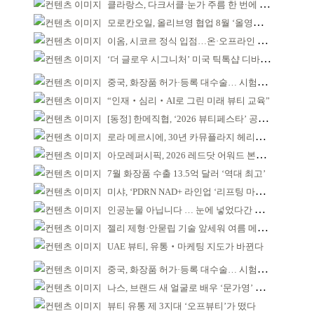
클라랑스, 다크서클·눈가 주름 한 번에 더블 케어
모로칸오일, 올리브영 협업 8월 ‘올영픽’ 선정
이옴, 시코르 정식 입점…온·오프라인 유통망 확대
‘더 글로우 시그니처’ 미국 틱톡샵 디바이스 부문 1위
중국, 화장품 허가·등록 대수술… 시험자료 공용 허용
“인재‧심리‧AI로 그린 미래 뷰티 교육”
[동정] 한메직협, ‘2026 뷰티페스타’ 공동 주최
로라 메르시에, 30년 카뮤플라지 헤리티지 담아
아모레퍼시픽, 2026 레드닷 어워드 본상 2개 수상
7월 화장품 수출 13.5억 달러 ‘역대 최고’
미샤, ‘PDRN NAD+ 라인업 ‘리프팅 마스크’ 출시
인공눈물 아닙니다 … 눈에 넣었다간 각막 손상
젤리 제형·안묻립 기술 앞세워 여름 메이크업 시장 공략
UAE 뷰티, 유통‧마케팅 지도가 바뀐다
중국, 화장품 허가·등록 대수술… 시험자료 공용 허용
나스, 브랜드 새 얼굴로 배우 ‘문가영’ 발탁
뷰티 유통 제 3지대 ‘오프뷰티’가 떴다