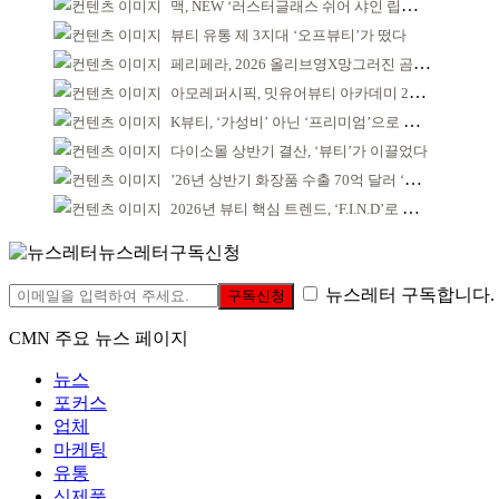
맥, NEW ‘러스터글래스 쉬어 샤인 립스틱’ 출시
뷰티 유통 제 3지대 ‘오프뷰티’가 떴다
페리페라, 2026 올리브영X망그러진 곰 콜라보
아모레퍼시픽, 밋유어뷰티 아카데미 2기 발대식
K뷰티, ‘가성비’ 아닌 ‘프리미엄’으로 승부걸어야
다이소몰 상반기 결산, ‘뷰티’가 이끌었다
’26년 상반기 화장품 수출 70억 달러 ‘역대 최고’
2026년 뷰티 핵심 트렌드, ‘F.I.N.D’로 읽는다
뉴스레터구독신청
뉴스레터 구독합니다.
구독신청
CMN 주요 뉴스 페이지
뉴스
포커스
업체
마케팅
유통
신제품