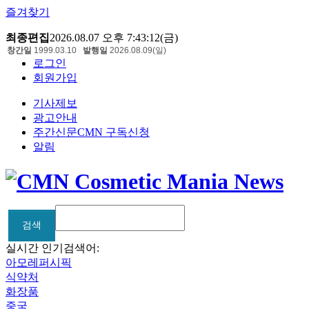
즐겨찾기
최종편집
2026.08.07 오후 7:43:12(금)
창간일
1999.03.10
발행일
2026.08.09(일)
로그인
회원가입
기사제보
광고안내
주간신문CMN 구독신청
알림
검색
검색
실시간 인기검색어:
아모레퍼시픽
식약처
화장품
중국