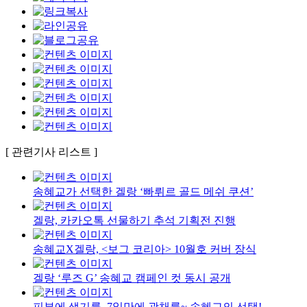
[ 관련기사 리스트 ]
송혜교가 선택한 겔랑 ‘빠뤼르 골드 메쉬 쿠션’
겔랑, 카카오톡 선물하기 추석 기획전 진행
송혜교X겔랑, <보그 코리아> 10월호 커버 장식
겔랑 ‘루즈 G’ 송혜교 캠페인 컷 동시 공개
피부에 생기를, 7일만에 광채를~ 송혜교의 선택!