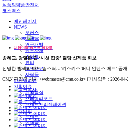
식품의약품안전처
코스맥스
메인페이지
NEWS
포커스
마케팅
연구개발
대한민국 베스트 화장품
원부자재
인터뷰
송혜교, 강렬한 립 ‘시선 집중’ 겔랑 신제품 화보
뷰티
선명한 발색의 매트 립스틱…‘키스키스 허니 인텐스 매트’ 공개
보도자료
사람들
CMN 편집국 기자 <webmaster@cmn.co.kr>
[기사입력 : 2026-04-2
마케팅리뷰
기획이슈
기획특집
스페셜리포트
브랜드프리젠테이션
커뮤니티
트렌드
신제품