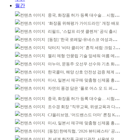
월간
중국, 화장품 허가·등록 대수술… 시험자료 공용 허용
‘화장품 위해평가 가이드라인’ 개정·배포
리필드, ‘스칼프 리셋 클렌저’ 공식 출시
[동정] ‘한국 로레알-유네스코 여성과학자상’ 발표
닥터지 ‘비타 클리어’ 흔적 세럼·크림 2종 출시
젤리 제형·안묻립 기술 앞세워 여름 메이크업 시장 공략
아누아, 문동주·오선우 선수와 기초 화장품 기부
한국콜마, 해양 산호 안전성 검증 체계 구축
미샤, 일본서 재구매·맞춤형 신제품 흥행 ‘쌍끌이’
자연의 풍경 담은 ‘폴로 어스 오 드 퍼퓸’ 4종 출시
중국, 화장품 허가·등록 대수술… 시험자료 공용 허용
조수경 회장 “직무교육, 위생교육과 다르다”
CJ올리브영, ‘어드밴스드 더마’ 론칭 K더마 육성 박차
미샤, 일본서 재구매·맞춤형 신제품 흥행 ‘쌍끌이’
[동정] 한메직협, ‘2026 뷰티페스타’ 공동 주최
전 세계 화장품 규제기관장, 서울에 모인다