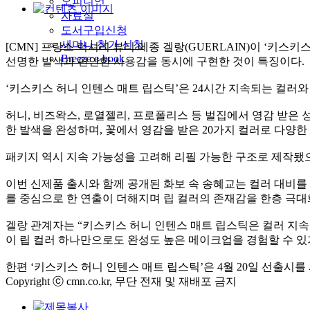
오피니언
자료실
도서구입신청
세미나 참가 신청
[CMN] 프랑스 럭셔리 뷰티 메종 겔랑(GUERLAIN)이 ‘키
Breeze e-book
선명한 발색과 편안한 사용감을 동시에 구현한 것이 특징이다.
‘키스키스 허니 인텐스 매트 립스틱’은 24시간 지속되는 컬러
허니, 비즈왁스, 로열젤리, 프로폴리스 등 벌집에서 영감 받은
한 발색을 완성하며, 꽃에서 영감을 받은 20가지 컬러로 다양한 
패키지 역시 지속 가능성을 고려해 리필 가능한 구조로 제작됐
이번 신제품 출시와 함께 공개된 화보 속 송혜교는 컬러 대비를
를 중심으로 한 연출이 더해지며 립 컬러의 존재감을 한층 극대
겔랑 관계자는 “키스키스 허니 인텐스 매트 립스틱은 컬러 지
이 립 컬러 하나만으로도 완성도 높은 메이크업을 경험할 수 있
한편 ‘키스키스 허니 인텐스 매트 립스틱’은 4월 20일 선출시를
Copyright ⓒ cmn.co.kr, 무단 전재 및 재배포 금지