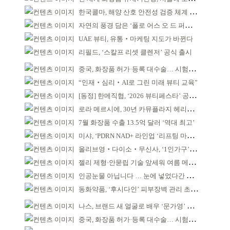
한국콜마, 해양 산호 안전성 검증 체계 구축
자연의 풍경 담은 ‘폴로 어스 오 드 퍼퓸’ 4종 출시
UAE 뷰티, 유통‧마케팅 지도가 바뀐다
리필드, ‘스칼프 리셋 클렌저’ 공식 출시
중국, 화장품 허가·등록 대수술… 시험자료 공용 허용
“인재‧심리‧AI로 그린 미래 뷰티 교육”
[동정] 한메직협, ‘2026 뷰티페스타’ 공동 주최
로라 메르시에, 30년 카뮤플라지 헤리티지 담아
7월 화장품 수출 13.5억 달러 ‘역대 최고’
미샤, ‘PDRN NAD+ 라인업 ‘리프팅 마스크’ 출시
올리브영‧다이소‧무신사, ‘1인가구’가 이끈다
젤리 제형·안묻립 기술 앞세워 여름 메이크업 시장 공략
인공눈물 아닙니다 … 눈에 넣었다간 각막 손상
동화약품, ‘후시다인’ 피부장벽 관리 초점 ‘리브랜딩’
나스, 브랜드 새 얼굴로 배우 ‘문가영’ 발탁
중국, 화장품 허가·등록 대수술… 시험자료 공용 허용