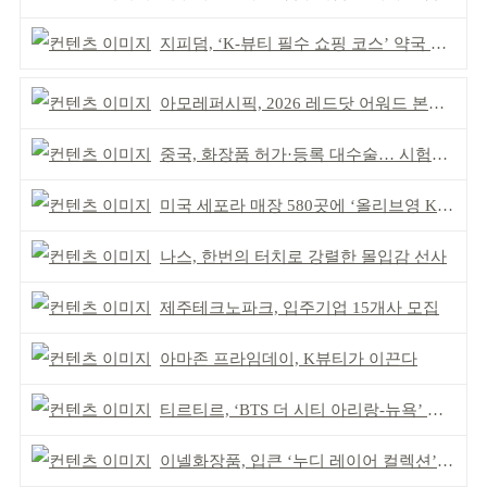
지피덤, ‘K-뷰티 필수 쇼핑 코스’ 약국 공략
아모레퍼시픽, 2026 레드닷 어워드 본상 2개 수상
중국, 화장품 허가·등록 대수술… 시험자료 공용 허용
미국 세포라 매장 580곳에 ‘올리브영 K뷰티에딧’ 론칭
나스, 한번의 터치로 강렬한 몰입감 선사
제주테크노파크, 입주기업 15개사 모집
아마존 프라임데이, K뷰티가 이끈다
티르티르, ‘BTS 더 시티 아리랑-뉴욕’ 참여
이넬화장품, 입큰 ‘누디 레이어 컬렉션’ 출시