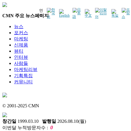
언
CMN 주요 뉴스페이지
어
뉴스
포커스
마케팅
신제품
뷰티
인터뷰
사람들
마케팅리뷰
기획특집
커뮤니티
© 2001-2025 CMN
창간일
1999.03.10
발행일
2026.08.10(월)
0
이번달 누적방문자수 :