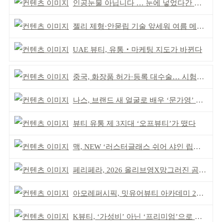
인공눈물 아닙니다 … 눈에 넣었다간 각막 손상
젤리 제형·안묻립 기술 앞세워 여름 메이크업 시장 공략
UAE 뷰티, 유통‧마케팅 지도가 바뀐다
중국, 화장품 허가·등록 대수술… 시험자료 공용 허용
나스, 브랜드 새 얼굴로 배우 ‘문가영’ 발탁
뷰티 유통 제 3지대 ‘오프뷰티’가 떴다
맥, NEW ‘러스터글래스 쉬어 샤인 립스틱’ 출시
페리페라, 2026 올리브영X망그러진 곰 콜라보
아모레퍼시픽, 밋유어뷰티 아카데미 2기 발대식
K뷰티, ‘가성비’ 아닌 ‘프리미엄’으로 승부걸어야