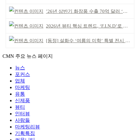
’26년 상반기 화장품 수출 70억 달러 ‘역대 최고’
2026년 뷰티 핵심 트렌드, ‘F.I.N.D’로 읽는다
[동정] 설화수 ‘여름의 미학’ 특별 전시 개최
CMN 주요 뉴스 페이지
뉴스
포커스
업체
마케팅
유통
신제품
뷰티
인터뷰
사람들
마케팅리뷰
기획특집
커뮤니티