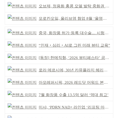
오브제, 정용화 홍콩 모델 발탁 중화권 공략 강화
모로칸오일, 올리브영 협업 8월 ‘올영픽’ 선정
중국, 화장품 허가·등록 대수술… 시험자료 공용 허용
“인재‧심리‧AI로 그린 미래 뷰티 교육”
[동정] 한메직협, ‘2026 뷰티페스타’ 공동 주최
로라 메르시에, 30년 카뮤플라지 헤리티지 담아
아모레퍼시픽, 2026 레드닷 어워드 본상 2개 수상
7월 화장품 수출 13.5억 달러 ‘역대 최고’
미샤, ‘PDRN NAD+ 라인업 ‘리프팅 마스크’ 출시