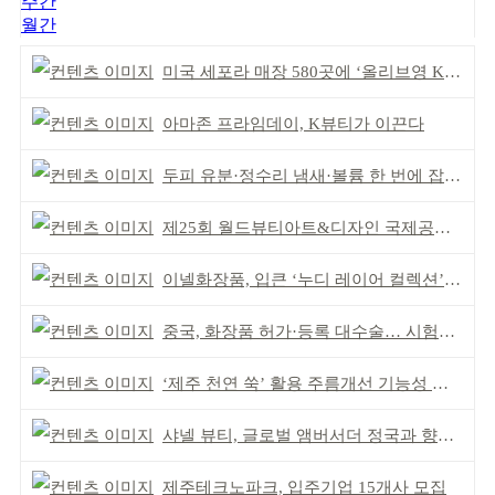
주간
월간
미국 세포라 매장 580곳에 ‘올리브영 K뷰티에딧’ 론칭
아마존 프라임데이, K뷰티가 이끈다
두피 유분·정수리 냄새·볼륨 한 번에 잡는다
제25회 월드뷰티아트&디자인 국제공모전 시상식 성황
이넬화장품, 입큰 ‘누디 레이어 컬렉션’ 출시
중국, 화장품 허가·등록 대수술… 시험자료 공용 허용
‘제주 천연 쑥’ 활용 주름개선 기능성 식약처 심사 통과
샤넬 뷰티, 글로벌 앰버서더 정국과 향수 캠페인 공개
제주테크노파크, 입주기업 15개사 모집