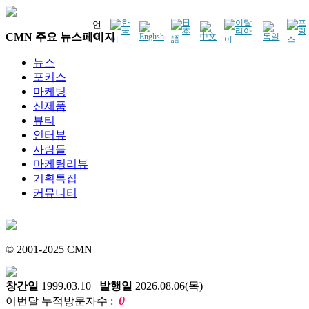
언
CMN 주요 뉴스페이지
어
뉴스
포커스
마케팅
신제품
뷰티
인터뷰
사람들
마케팅리뷰
기획특집
커뮤니티
© 2001-2025 CMN
창간일
1999.03.10
발행일
2026.08.06(목)
0
이번달 누적방문자수 :