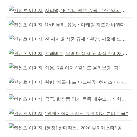
지피덤, ‘K-뷰티 필수 쇼핑 코스’ 약국 공략
UAE 뷰티, 유통‧마케팅 지도가 바뀐다
전 세계 화장품 규제기관장, 서울에 모인다
프레비츠, 올영 매장 50곳 입점 소비자 접점 강화
이옴, 6월 이어 8월에도 올리브영 ‘픽’ 선정
랑방 ‘에끌라 드 아르페쥬’ 하퍼스 바자 화보 공개
중국, 화장품 허가·등록 대수술… 시험자료 공용 허용
“인재‧심리‧AI로 그린 미래 뷰티 교육”
[동정] 한메직협, ‘2026 뷰티페스타’ 공동 주최