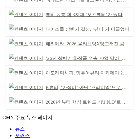
맥, NEW ‘러스터글래스 쉬어 샤인 립스틱’ 출시
뷰티 유통 제 3지대 ‘오프뷰티’가 떴다
다이소몰 상반기 결산, ‘뷰티’가 이끌었다
페리페라, 2026 올리브영X망그러진 곰 콜라보
’26년 상반기 화장품 수출 70억 달러 ‘역대 최고’
아모레퍼시픽, 밋유어뷰티 아카데미 2기 발대식
K뷰티, ‘가성비’ 아닌 ‘프리미엄’으로 승부걸어야
2026년 뷰티 핵심 트렌드, ‘F.I.N.D’로 읽는다
CMN 주요 뉴스 페이지
뉴스
포커스