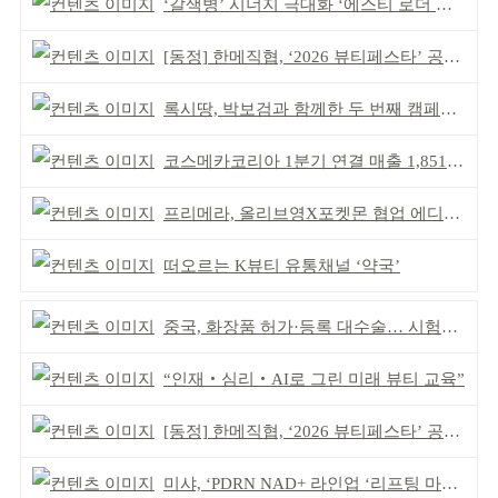
‘갈색병’ 시너지 극대화 ‘에스티 로더 스킨부스터’ 출시
[동정] 한메직협, ‘2026 뷰티페스타’ 공동 주최
록시땅, 박보검과 함께한 두 번째 캠페인 공개
코스메카코리아 1분기 연결 매출 1,851억 원 기록
프리메라, 올리브영X포켓몬 협업 에디션 출시
떠오르는 K뷰티 유통채널 ‘약국’
중국, 화장품 허가·등록 대수술… 시험자료 공용 허용
“인재‧심리‧AI로 그린 미래 뷰티 교육”
[동정] 한메직협, ‘2026 뷰티페스타’ 공동 주최
미샤, ‘PDRN NAD+ 라인업 ‘리프팅 마스크’ 출시