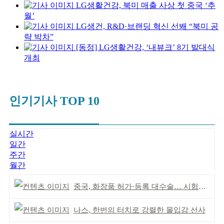
LG생활건강, 북미 매출 사상 첫 중국 ‘추
월’
LG생건, R&D·브랜딩 혁신 선봬 “북미 공
략 박차”
[동정] LG생활건강, ‘내뷰크’ 8기 발대식
개최
인기기사 TOP 10
실시간
일간
주간
월간
중국, 화장품 허가·등록 대수술… 시험자료 공용 허용
나스, 한번의 터치로 강렬한 몰입감 선사