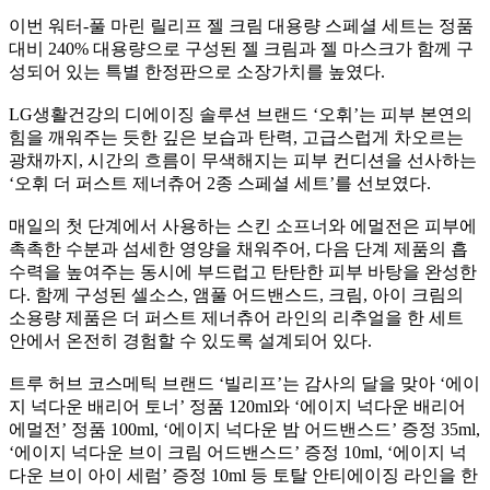
이번 워터-풀 마린 릴리프 젤 크림 대용량 스페셜 세트는 정품
대비 240% 대용량으로 구성된 젤 크림과 젤 마스크가 함께 구
성되어 있는 특별 한정판으로 소장가치를 높였다.
LG생활건강의 디에이징 솔루션 브랜드 ‘오휘’는 피부 본연의
힘을 깨워주는 듯한 깊은 보습과 탄력, 고급스럽게 차오르는
광채까지, 시간의 흐름이 무색해지는 피부 컨디션을 선사하는
‘오휘 더 퍼스트 제너츄어 2종 스페셜 세트’를 선보였다.
매일의 첫 단계에서 사용하는 스킨 소프너와 에멀전은 피부에
촉촉한 수분과 섬세한 영양을 채워주어, 다음 단계 제품의 흡
수력을 높여주는 동시에 부드럽고 탄탄한 피부 바탕을 완성한
다. 함께 구성된 셀소스, 앰풀 어드밴스드, 크림, 아이 크림의
소용량 제품은 더 퍼스트 제너츄어 라인의 리추얼을 한 세트
안에서 온전히 경험할 수 있도록 설계되어 있다.
트루 허브 코스메틱 브랜드 ‘빌리프’는 감사의 달을 맞아 ‘에이
지 넉다운 배리어 토너’ 정품 120ml와 ‘에이지 넉다운 배리어
에멀전’ 정품 100ml, ‘에이지 넉다운 밤 어드밴스드’ 증정 35ml,
‘에이지 넉다운 브이 크림 어드밴스드’ 증정 10ml, ‘에이지 넉
다운 브이 아이 세럼’ 증정 10ml 등 토탈 안티에이징 라인을 한