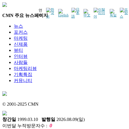
언
CMN 주요 뉴스페이지
어
뉴스
포커스
마케팅
신제품
뷰티
인터뷰
사람들
마케팅리뷰
기획특집
커뮤니티
© 2001-2025 CMN
창간일
1999.03.10
발행일
2026.08.09(일)
0
이번달 누적방문자수 :