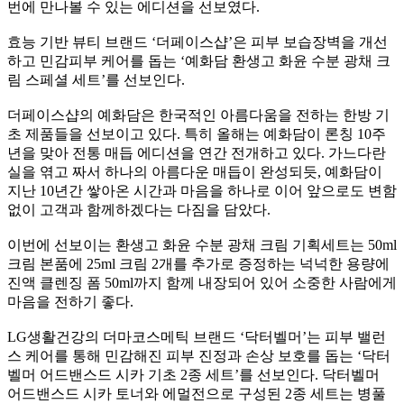
번에 만나볼 수 있는 에디션을 선보였다.
효능 기반 뷰티 브랜드 ‘더페이스샵’은 피부 보습장벽을 개선
하고 민감피부 케어를 돕는 ‘예화담 환생고 화윤 수분 광채 크
림 스페셜 세트’를 선보인다.
더페이스샵의 예화담은 한국적인 아름다움을 전하는 한방 기
초 제품들을 선보이고 있다. 특히 올해는 예화담이 론칭 10주
년을 맞아 전통 매듭 에디션을 연간 전개하고 있다. 가느다란
실을 엮고 짜서 하나의 아름다운 매듭이 완성되듯, 예화담이
지난 10년간 쌓아온 시간과 마음을 하나로 이어 앞으로도 변함
없이 고객과 함께하겠다는 다짐을 담았다.
이번에 선보이는 환생고 화윤 수분 광채 크림 기획세트는 50ml
크림 본품에 25ml 크림 2개를 추가로 증정하는 넉넉한 용량에
진액 클렌징 폼 50ml까지 함께 내장되어 있어 소중한 사람에게
마음을 전하기 좋다.
LG생활건강의 더마코스메틱 브랜드 ‘닥터벨머’는 피부 밸런
스 케어를 통해 민감해진 피부 진정과 손상 보호를 돕는 ‘닥터
벨머 어드밴스드 시카 기초 2종 세트’를 선보인다. 닥터벨머
어드밴스드 시카 토너와 에멀전으로 구성된 2종 세트는 병풀