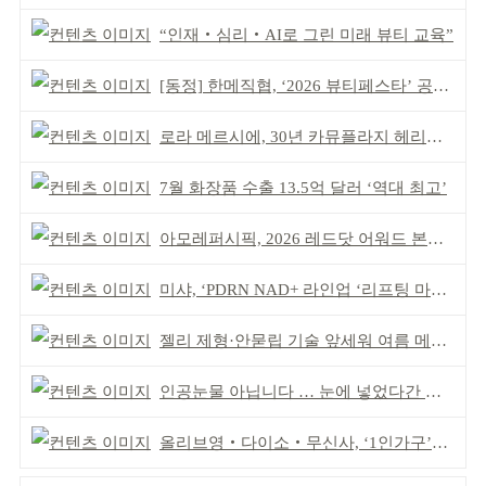
“인재‧심리‧AI로 그린 미래 뷰티 교육”
[동정] 한메직협, ‘2026 뷰티페스타’ 공동 주최
로라 메르시에, 30년 카뮤플라지 헤리티지 담아
7월 화장품 수출 13.5억 달러 ‘역대 최고’
아모레퍼시픽, 2026 레드닷 어워드 본상 2개 수상
미샤, ‘PDRN NAD+ 라인업 ‘리프팅 마스크’ 출시
젤리 제형·안묻립 기술 앞세워 여름 메이크업 시장 공략
인공눈물 아닙니다 … 눈에 넣었다간 각막 손상
올리브영‧다이소‧무신사, ‘1인가구’가 이끈다