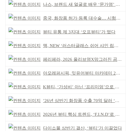
나스, 브랜드 새 얼굴로 배우 ‘문가영’ 발탁
중국, 화장품 허가·등록 대수술… 시험자료 공용 허용
뷰티 유통 제 3지대 ‘오프뷰티’가 떴다
맥, NEW ‘러스터글래스 쉬어 샤인 립스틱’ 출시
페리페라, 2026 올리브영X망그러진 곰 콜라보
아모레퍼시픽, 밋유어뷰티 아카데미 2기 발대식
K뷰티, ‘가성비’ 아닌 ‘프리미엄’으로 승부걸어야
’26년 상반기 화장품 수출 70억 달러 ‘역대 최고’
2026년 뷰티 핵심 트렌드, ‘F.I.N.D’로 읽는다
다이소몰 상반기 결산, ‘뷰티’가 이끌었다