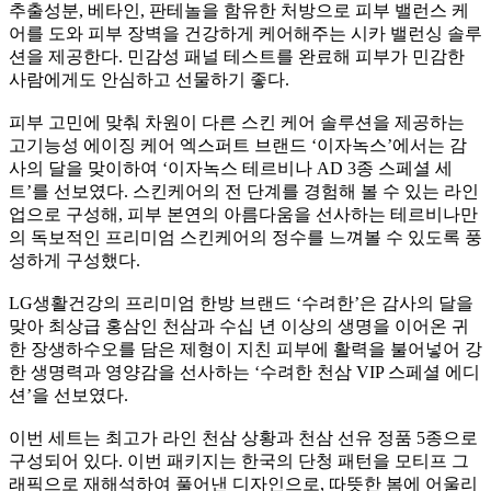
추출성분, 베타인, 판테놀을 함유한 처방으로 피부 밸런스 케
어를 도와 피부 장벽을 건강하게 케어해주는 시카 밸런싱 솔루
션을 제공한다. 민감성 패널 테스트를 완료해 피부가 민감한
사람에게도 안심하고 선물하기 좋다.
피부 고민에 맞춰 차원이 다른 스킨 케어 솔루션을 제공하는
고기능성 에이징 케어 엑스퍼트 브랜드 ‘이자녹스’에서는 감
사의 달을 맞이하여 ‘이자녹스 테르비나 AD 3종 스페셜 세
트’를 선보였다. 스킨케어의 전 단계를 경험해 볼 수 있는 라인
업으로 구성해, 피부 본연의 아름다움을 선사하는 테르비나만
의 독보적인 프리미엄 스킨케어의 정수를 느껴볼 수 있도록 풍
성하게 구성했다.
LG생활건강의 프리미엄 한방 브랜드 ‘수려한’은 감사의 달을
맞아 최상급 홍삼인 천삼과 수십 년 이상의 생명을 이어온 귀
한 장생하수오를 담은 제형이 지친 피부에 활력을 불어넣어 강
한 생명력과 영양감을 선사하는 ‘수려한 천삼 VIP 스페셜 에디
션’을 선보였다.
이번 세트는 최고가 라인 천삼 상황과 천삼 선유 정품 5종으로
구성되어 있다. 이번 패키지는 한국의 단청 패턴을 모티프 그
래픽으로 재해석하여 풀어낸 디자인으로, 따뜻한 봄에 어울리