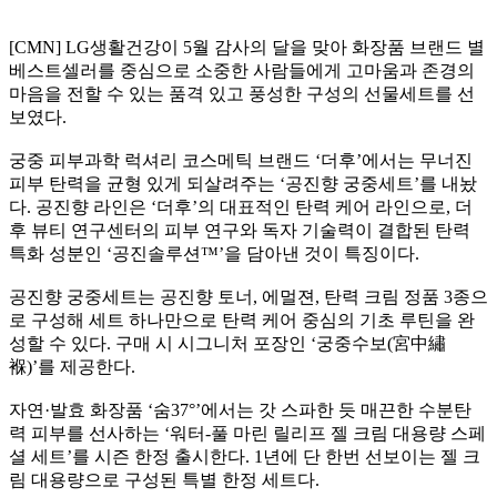
[CMN] LG생활건강이 5월 감사의 달을 맞아 화장품 브랜드 별
베스트셀러를 중심으로 소중한 사람들에게 고마움과 존경의
마음을 전할 수 있는 품격 있고 풍성한 구성의 선물세트를 선
보였다.
궁중 피부과학 럭셔리 코스메틱 브랜드 ‘더후’에서는 무너진
피부 탄력을 균형 있게 되살려주는 ‘공진향 궁중세트’를 내놨
다. 공진향 라인은 ‘더후’의 대표적인 탄력 케어 라인으로, 더
후 뷰티 연구센터의 피부 연구와 독자 기술력이 결합된 탄력
특화 성분인 ‘공진솔루션™’을 담아낸 것이 특징이다.
공진향 궁중세트는 공진향 토너, 에멀젼, 탄력 크림 정품 3종으
로 구성해 세트 하나만으로 탄력 케어 중심의 기초 루틴을 완
성할 수 있다. 구매 시 시그니처 포장인 ‘궁중수보(宮中繡
褓)’를 제공한다.
자연·발효 화장품 ‘숨37°’에서는 갓 스파한 듯 매끈한 수분탄
력 피부를 선사하는 ‘워터-풀 마린 릴리프 젤 크림 대용량 스페
셜 세트’를 시즌 한정 출시한다. 1년에 단 한번 선보이는 젤 크
림 대용량으로 구성된 특별 한정 세트다.