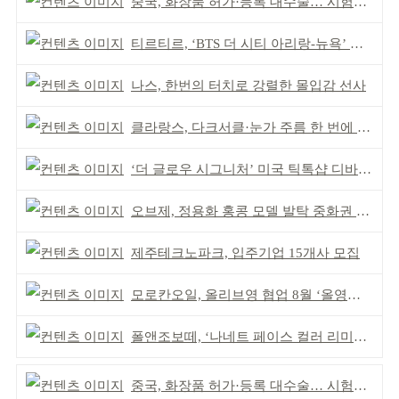
중국, 화장품 허가·등록 대수술… 시험자료 공용 허용
티르티르, ‘BTS 더 시티 아리랑-뉴욕’ 참여
나스, 한번의 터치로 강렬한 몰입감 선사
클라랑스, 다크서클·눈가 주름 한 번에 더블 케어
‘더 글로우 시그니처’ 미국 틱톡샵 디바이스 부문 1위
오브제, 정용화 홍콩 모델 발탁 중화권 공략 강화
제주테크노파크, 입주기업 15개사 모집
모로칸오일, 올리브영 협업 8월 ‘올영픽’ 선정
폴앤조보떼, ‘나네트 페이스 컬러 리미티드’ 출시
중국, 화장품 허가·등록 대수술… 시험자료 공용 허용