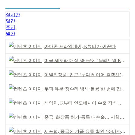
실시간
일간
주간
월간
아마존 프라임데이, K뷰티가 이끈다
미국 세포라 매장 580곳에 ‘올리브영 K뷰티에딧’ 론칭
이넬화장품, 입큰 ‘누디 레이어 컬렉션’ 출시
두피 유분·정수리 냄새·볼륨 한 번에 잡는다
식약처, K뷰티 인도네시아 수출 장벽 완화 성과
중국, 화장품 허가·등록 대수술… 시험자료 공용 허용
세포랩, 중국산 가품 유통 확인 ‘소비자 주의’ 당부