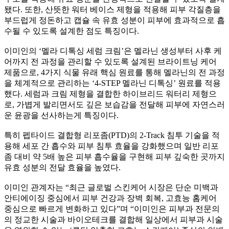
됐다. 또한, 산뜻한 워터 베이스 제형을 적용해 피부 각질층을
부드럽게 정돈하고 캡슐 속 유효 성분이 피부에 효과적으로 흡
수될 수 있도록 설계한 점도 특징이다.
이미인의 ‘멜라 디톡싱 세럼 크림’은 멜라닌 생성부터 사후 케
어까지 전 과정을 관리할 수 있도록 설계된 브라이트닝 케어
제품으로, 4가지 식물 유래 핵심 원료를 통해 멜라닌의 전 과정
을 체계적으로 관리하는 ‘4-STEP 멜라닌 디톡싱’ 원료를 적용
했다. 세럼과 크림 제형을 결합한 하이브리드 워터리 제형으
로, 가볍게 발리면서도 깊은 보습감을 전달해 피부에 자연스러
운 윤광을 선사하는게 특징이다.
특히 펩타이드 결합형 리포좀(PTD)의 2-Track 침투 기술을 적
용해 세포 간 흡수와 피부 침투 효율을 강화했으며 일반 리포
좀 대비 약 5배 높은 피부 흡수율을 구현해 피부 깊숙한 곳까지
유효 성분의 전달 효율을 높였다.
이미인 관계자는 “최근 글로벌 스킨케어 시장은 단순 미백과
안티에이징 중심에서 피부 건강과 장벽 회복, 고효능 홈케어
중심으로 빠르게 변화하고 있다”며 “이미인은 피부과 전문의
의 정교한 시술과 바이오테크를 결합해 일상에서 피부과 시술