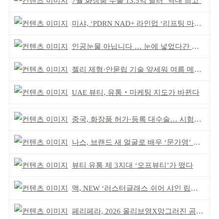
7월 화장품 수출 13.5억 달러 ‘역대 최고’
미샤, ‘PDRN NAD+ 라인업 ‘리프팅 마스크’ 출시
인공눈물 아닙니다 … 눈에 넣었다간 각막 손상
젤리 제형·안묻립 기술 앞세워 여름 메이크업 시장 공략
UAE 뷰티, 유통‧마케팅 지도가 바뀐다
중국, 화장품 허가·등록 대수술… 시험자료 공용 허용
나스, 브랜드 새 얼굴로 배우 ‘문가영’ 발탁
뷰티 유통 제 3지대 ‘오프뷰티’가 떴다
맥, NEW ‘러스터글래스 쉬어 샤인 립스틱’ 출시
페리페라, 2026 올리브영X망그러진 곰 콜라보