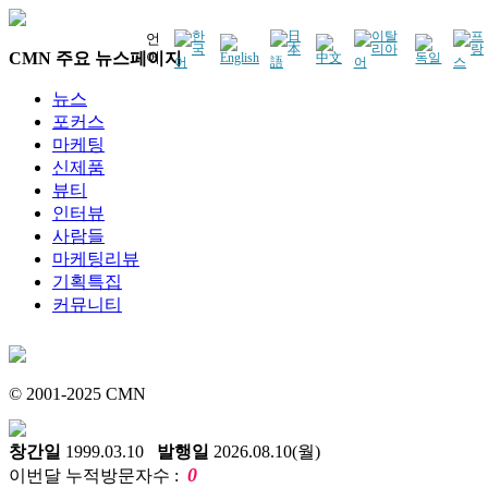
언
CMN 주요 뉴스페이지
어
뉴스
포커스
마케팅
신제품
뷰티
인터뷰
사람들
마케팅리뷰
기획특집
커뮤니티
© 2001-2025 CMN
창간일
1999.03.10
발행일
2026.08.10(월)
0
이번달 누적방문자수 :