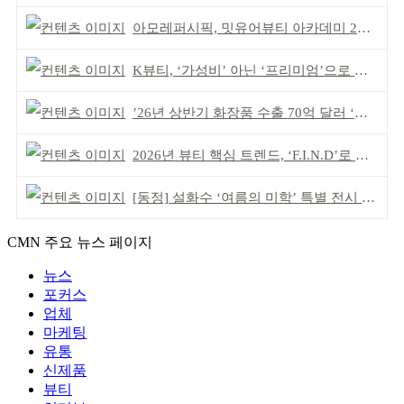
아모레퍼시픽, 밋유어뷰티 아카데미 2기 발대식
K뷰티, ‘가성비’ 아닌 ‘프리미엄’으로 승부걸어야
’26년 상반기 화장품 수출 70억 달러 ‘역대 최고’
2026년 뷰티 핵심 트렌드, ‘F.I.N.D’로 읽는다
[동정] 설화수 ‘여름의 미학’ 특별 전시 개최
CMN 주요 뉴스 페이지
뉴스
포커스
업체
마케팅
유통
신제품
뷰티