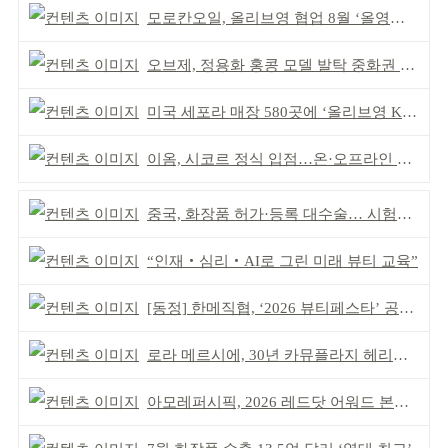
모로칸오일, 올리브영 협업 8월 ‘올영픽’ 선정
오브제, 정용화 홍콩 모델 발탁 중화권 공략 강화
미국 세포라 매장 580곳에 ‘올리브영 K뷰티에딧’ 론칭
이옴, 시코르 정식 입점…온·오프라인 유통망 확대
중국, 화장품 허가·등록 대수술… 시험자료 공용 허용
“인재‧심리‧AI로 그린 미래 뷰티 교육”
[동정] 한메직협, ‘2026 뷰티페스타’ 공동 주최
로라 메르시에, 30년 카뮤플라지 헤리티지 담아
아모레퍼시픽, 2026 레드닷 어워드 본상 2개 수상