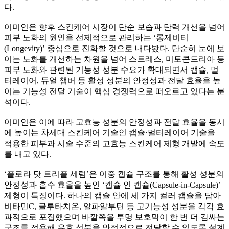
다.
이미인은 향후 스킨케어 시장이 단순 보습과 탄력 개선을 넘어
피부 노화의 원인을 선제적으로 관리하는 ‘롱제비티
(Longevity)’ 중심으로 진화할 것으로 내다봤다. 단순히 눈에 보
이는 노화를 개선하는 차원을 넘어 스트레스, 미토콘드리아 등
피부 노화와 관련된 기능성 성분 수요가 확대되면서 캡슐, 멀
티레이어, 듀얼 챔버 등 활성 성분의 안정성과 전달 효율을 높
이는 기능성 전달 기술이 핵심 경쟁력으로 떠오르고 있다는 분
석이다.
이미인은 이에 따라 고효능 성분의 안정성과 전달 효율을 동시
에 높이는 차세대 스킨케어 기술인 캡슐·멀티레이어 기술을
적용한 피부과 시술 수준의 고효능 스킨케어 제형 개발에 속도
를 내고 있다.
‘플로라 닷 트리플 세럼’은 이중 캡슐 구조를 통해 활성 성분의
안정성과 흡수 효율을 높인 ‘캡슐 인 캡슐(Capsule-in-Capsule)’
제형이 특징이다. 하나의 캡슐 안에 세 가지 컬러 캡슐을 담아
비타민C, 글루타치온, 알파알부틴 등 고기능성 성분을 각각 효
과적으로 포집했으며 바깥쪽을 투명 보호막이 한 번 더 감싸는
구조를 적용해 유효 성분을 안정적으로 전달할 수 있도록 설계