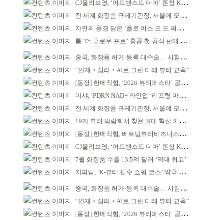
CJ올리브영, ‘어드밴스드 더마’ 론칭 K더마 육성 박차
전 세계 화장품 규제기관장, 서울에 모인다
자연의 풍경 담은 ‘폴로 어스 오 드 퍼퓸’ 4종 출시
톰 ‘더 글로우 프로’ 홍콩 첫 공식 판매 완판
중국, 화장품 허가·등록 대수술… 시험자료 공용 허용
“인재‧심리‧AI로 그린 미래 뷰티 교육”
[동정] 한메직협, ‘2026 뷰티페스타’ 공동 주최
미샤, ‘PDRN NAD+ 라인업 ‘리프팅 마스크’ 출시
전 세계 화장품 규제기관장, 서울에 모인다
19개 뷰티 박람회서 찾은 ‘9대 혁신 키워드’
[동정] 한메직협, 베트남뷰티비즈니스협회와 MOU
CJ올리브영, ‘어드밴스드 더마’ 론칭 K더마 육성 박차
7월 화장품 수출 13.5억 달러 ‘역대 최고’
지피덤, ‘K-뷰티 필수 쇼핑 코스’ 약국 공략
중국, 화장품 허가·등록 대수술… 시험자료 공용 허용
“인재‧심리‧AI로 그린 미래 뷰티 교육”
[동정] 한메직협, ‘2026 뷰티페스타’ 공동 주최