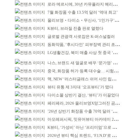
로라 메르시에, 30년 카뮤플라지 헤리티지 담아
7월 화장품 수출 13.5억 달러 ‘역대 최고’
올리브영‧다이소‧무신사, ‘1인가구’가 이끈다
K뷰티, 브라질 진출 판로 열렸다
글로벌 관광객 사로잡은 K-퍼스널컬러
동화약품, ‘후시다인’ 피부장벽 관리 초점 ‘리브랜딩’
LG생활건강, 북미 매출 사상 첫 중국 ‘추월’
나스, 브랜드 새 얼굴로 배우 ‘문가영’ 발탁
중국, 화장품 허가·등록 대수술… 시험자료 공용 허용
맥, NEW ‘러스터글래스 쉬어 샤인 립스틱’ 출시
뷰티 유통 제 3지대 ‘오프뷰티’가 떴다
다이소몰 상반기 결산, ‘뷰티’가 이끌었다
페리페라, 2026 올리브영X망그러진 곰 콜라보
’26년 상반기 화장품 수출 70억 달러 ‘역대 최고’
아모레퍼시픽, 밋유어뷰티 아카데미 2기 발대식
K뷰티, ‘가성비’ 아닌 ‘프리미엄’으로 승부걸어야
2026년 뷰티 핵심 트렌드, ‘F.I.N.D’로 읽는다