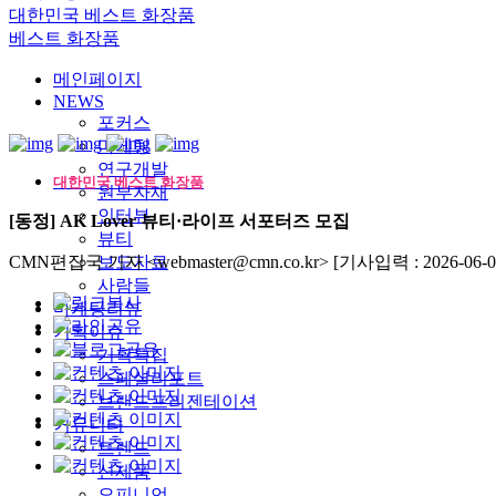
대한민국 베스트 화장품
베스트 화장품
메인페이지
NEWS
포커스
마케팅
연구개발
대한민국 베스트 화장품
원부자재
인터뷰
[동정] AK Lover 뷰티·라이프 서포터즈 모집
뷰티
CMN편집국 기자 <webmaster@cmn.co.kr>
보도자료
[기사입력 : 2026-06-0
사람들
마케팅리뷰
기획이슈
기획특집
스페셜리포트
브랜드프리젠테이션
커뮤니티
트렌드
신제품
오피니언