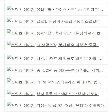
올리브영‧다이소‧무신사, ‘1인가구’가 이끈다
글로벌 관광객 사로잡은 K-퍼스널컬러
동화약품, ‘후시다인’ 피부장벽 관리 초점 ‘리브랜딩’
LG생활건강, 북미 매출 사상 첫 중국 ‘추월’
나스, 브랜드 새 얼굴로 배우 ‘문가영’ 발탁
중국, 화장품 허가·등록 대수술… 시험자료 공용 허용
맥, NEW ‘러스터글래스 쉬어 샤인 립스틱’ 출시
뷰티 유통 제 3지대 ‘오프뷰티’가 떴다
다이소몰 상반기 결산, ‘뷰티’가 이끌었다