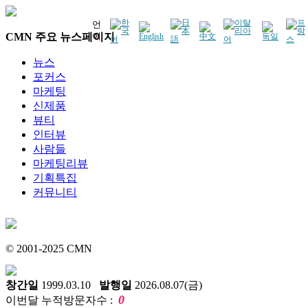
언
CMN 주요 뉴스페이지
어
뉴스
포커스
마케팅
신제품
뷰티
인터뷰
사람들
마케팅리뷰
기획특집
커뮤니티
© 2001-2025 CMN
창간일
1999.03.10
발행일
2026.08.07(금)
0
이번달 누적방문자수 :