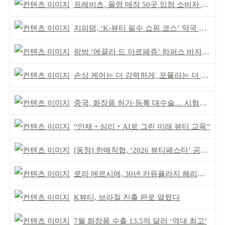
프레비츠, 올영 매장 50곳 입점 소비자 접점 강화
지피덤, ‘K-뷰티 필수 쇼핑 코스’ 약국 공략
랑방 ‘에끌라 드 아르페쥬’ 하퍼스 바자 화보 공개
손상 케어는 더 강력하게, 포뮬라는 더 산뜻하게!
중국, 화장품 허가·등록 대수술… 시험자료 공용 허용
“인재‧심리‧AI로 그린 미래 뷰티 교육”
[동정] 한메직협, ‘2026 뷰티페스타’ 공동 주최
로라 메르시에, 30년 카뮤플라지 헤리티지 담아
K뷰티, 브라질 진출 판로 열렸다
7월 화장품 수출 13.5억 달러 ‘역대 최고’