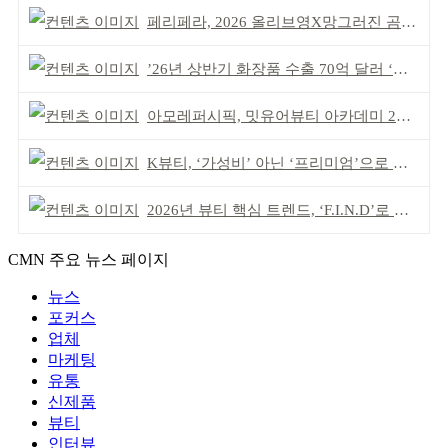
페리페라, 2026 올리브영X망그러진 곰 콜라보
’26년 상반기 화장품 수출 70억 달러 ‘역대 최고’
아모레퍼시픽, 밋유어뷰티 아카데미 2기 발대식
K뷰티, ‘가성비’ 아닌 ‘프리미엄’으로 승부걸어야
2026년 뷰티 핵심 트렌드, ‘F.I.N.D’로 읽는다
CMN 주요 뉴스 페이지
뉴스
포커스
업체
마케팅
유통
신제품
뷰티
인터뷰