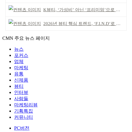
K뷰티, ‘가성비’ 아닌 ‘프리미엄’으로 승부걸어야
2026년 뷰티 핵심 트렌드, ‘F.I.N.D’로 읽는다
CMN 주요 뉴스 페이지
뉴스
포커스
업체
마케팅
유통
신제품
뷰티
인터뷰
사람들
마케팅리뷰
기획특집
커뮤니티
PC버전