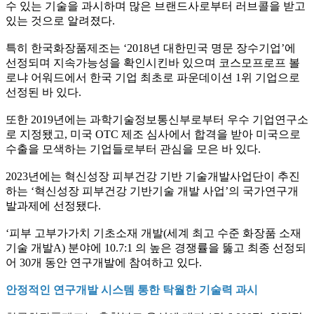
수 있는 기술을 과시하며 많은 브랜드사로부터 러브콜을 받고
있는 것으로 알려졌다
.
특히 한국화장품제조는
‘2018
년 대한민국 명문 장수기업
’
에
선정되며 지속가능성을 확인시킨바 있으며 코스모프로프 볼
로냐 어워드에서 한국 기업 최초로 파운데이션
1
위 기업으로
선정된 바 있다
.
또한
2019
년에는 과학기술정보통신부로부터 우수 기업연구소
로 지정됐고
,
미국
OTC
제조 심사에서 합격을 받아 미국으로
수출을 모색하는 기업들로부터 관심을 모은 바 있다
.
2023
년에는 혁신성장 피부건강 기반 기술개발사업단이 추진
하는
‘
혁신성장 피부건강 기반기술 개발 사업
’
의 국가연구개
발과제에 선정됐다
.
‘
피부 고부가가치 기초소재 개발
(
세계 최고 수준 화장품 소재
기술 개발
A)
분야에
10.7:1
의 높은 경쟁률을 뚫고 최종 선정되
어
30
개 동안 연구개발에 참여하고 있다
.
안정적인 연구개발 시스템 통한 탁월한 기술력 과시