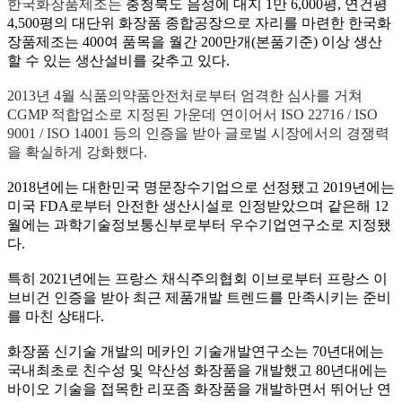
한국화장품제조는
충청북도 음성에 대지
1
만
6,000
평
,
연건평
4,500
평의 대단위 화장품 종합공장으로 자리를 마련한 한국화
장품제조는
400
여 품목을 월간
200
만개
(
본품기준
)
이상 생산
할 수 있는 생산설비를 갖추고 있다
.
2013
년
4
월 식품의약품안전처로부터 엄격한 심사를 거쳐
CGMP
적합업소로 지정된 가운데 연이어서
ISO 22716 / ISO
9001 / ISO 14001
등의 인증을 받아 글로벌 시장에서의 경쟁력
을 확실하게 강화했다
.
2018
년에는 대한민국 명문장수기업으로 선정됐고
2019
년에는
미국
FDA
로부터 안전한 생산시설로 인정받았으며 같은해
12
월에는 과학기술정보통신부로부터 우수기업연구소로 지정됐
다
.
특히
2021
년에는 프랑스 채식주의협회 이브로부터 프랑스 이
브비건 인증을 받아 최근 제품개발 트렌드를 만족시키는 준비
를 마친 상태다
.
화장품 신기술 개발의 메카인 기술개발연구소는
70
년대에는
국내최초로 친수성 및 약산성 화장품을 개발했고
80
년대에는
바이오 기술을 접목한 리포좀 화장품을 개발하면서 뛰어난 연