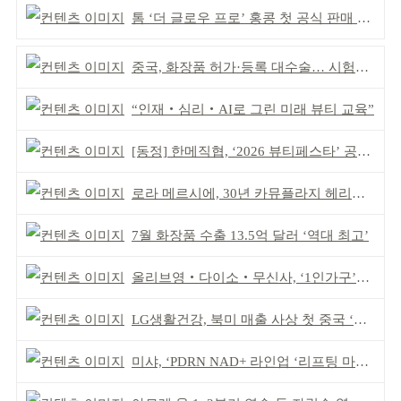
톰 ‘더 글로우 프로’ 홍콩 첫 공식 판매 완판
중국, 화장품 허가·등록 대수술… 시험자료 공용 허용
“인재‧심리‧AI로 그린 미래 뷰티 교육”
[동정] 한메직협, ‘2026 뷰티페스타’ 공동 주최
로라 메르시에, 30년 카뮤플라지 헤리티지 담아
7월 화장품 수출 13.5억 달러 ‘역대 최고’
올리브영‧다이소‧무신사, ‘1인가구’가 이끈다
LG생활건강, 북미 매출 사상 첫 중국 ‘추월’
미샤, ‘PDRN NAD+ 라인업 ‘리프팅 마스크’ 출시