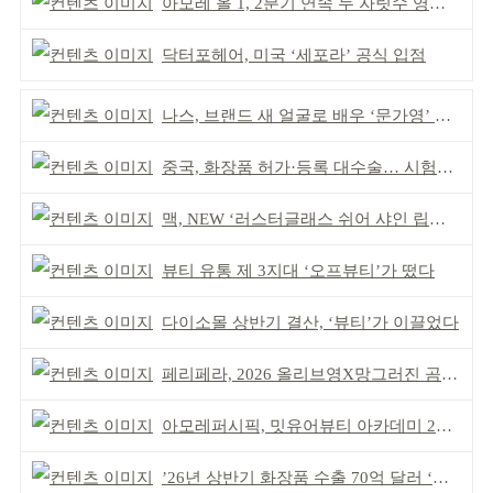
아모레 올 1, 2분기 연속 두 자릿수 영업이익률 기록
닥터포헤어, 미국 ‘세포라’ 공식 입점
나스, 브랜드 새 얼굴로 배우 ‘문가영’ 발탁
중국, 화장품 허가·등록 대수술… 시험자료 공용 허용
맥, NEW ‘러스터글래스 쉬어 샤인 립스틱’ 출시
뷰티 유통 제 3지대 ‘오프뷰티’가 떴다
다이소몰 상반기 결산, ‘뷰티’가 이끌었다
페리페라, 2026 올리브영X망그러진 곰 콜라보
아모레퍼시픽, 밋유어뷰티 아카데미 2기 발대식
’26년 상반기 화장품 수출 70억 달러 ‘역대 최고’