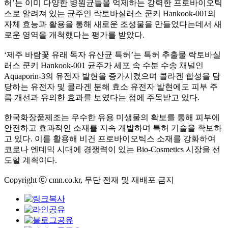
허
’
는 이미 다양한 병원균들을 억제하는 강력한 프로바이오틱
스로 알려져 있는 균주인 락토바실러스 쿤키
Hankook-001
의
자체 효능과 활용을 통해 새로운 조성물을 만들었다는데서 새
로운 영역을 개척했다는 평가를 받았다
.
‘
제주 바람꽃 유래 독자 유산균 특허
’
는 특허 추출물 락토바실
러스 쿤키
Hankook-001
균주가 세포 속 수분 수송 채널인
Aquaporin-3
의 유전자 발현을 증가시켰으며 콜라겐 합성을 담
당하는 유전자 및 콜라겐 분해 효소 유전자 발현에도 피부 주
름 개선과 유의한 효과를 보였다는 점에 주목받고 있다
.
한국화장품제조는 우수한 유용 미생물의 확보를 통해 피부에
안전하고 효과적인 소재를 지속 개발하며 특허 기술을 확보하
고 있다
.
이를 활용해 비건 프로바이오틱스 소재를 강화하여
코로나 엔데믹 시대에 경쟁력이 있는
Bio-Cosmetics
시장을 선
도할 계획이다
.
Copyright ⓒ cmn.co.kr, 무단 전재 및 재배포 금지