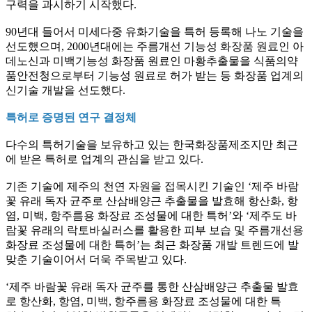
구력을 과시하기 시작했다
.
90
년대 들어서 미세다중 유화기술을 특허 등록해 나노 기술을
선도했으며
, 2000
년대에는 주름개선 기능성 화장품 원료인 아
데노신과 미백기능성 화장품 원료인 마황추출물을 식품의약
품안전청으로부터 기능성 원료로 허가 받는 등 화장품 업계의
신기술 개발을 선도했다
.
특허로 증명된 연구 결정체
다수의 특허기술을 보유하고 있는 한국화장품제조지만 최근
에 받은 특허로 업계의 관심을 받고 있다
.
기존 기술에 제주의 천연 자원을 접목시킨 기술인
‘
제주 바람
꽃 유래 독자 균주로 산삼배양근 추출물을 발효해 항산화
,
항
염
,
미백
,
항주름용 화장료 조성물에 대한 특허
’
와
‘
제주도 바
람꽃 유래의 락토바실러스를 활용한 피부 보습 및 주름개선용
화장료 조성물에 대한 특허
’
는 최근 화장품 개발 트렌드에 발
맞춘 기술이어서 더욱 주목받고 있다
.
‘
제주 바람꽃 유래 독자 균주를 통한 산삼배양근 추출물 발효
로 항산화
,
항염
,
미백
,
항주름용 화장료 조성물에 대한 특