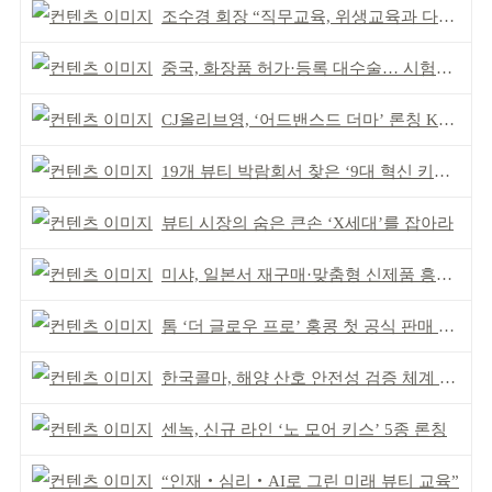
조수경 회장 “직무교육, 위생교육과 다르다”
중국, 화장품 허가·등록 대수술… 시험자료 공용 허용
CJ올리브영, ‘어드밴스드 더마’ 론칭 K더마 육성 박차
19개 뷰티 박람회서 찾은 ‘9대 혁신 키워드’
뷰티 시장의 숨은 큰손 ‘X세대’를 잡아라
미샤, 일본서 재구매·맞춤형 신제품 흥행 ‘쌍끌이’
톰 ‘더 글로우 프로’ 홍콩 첫 공식 판매 완판
한국콜마, 해양 산호 안전성 검증 체계 구축
센녹, 신규 라인 ‘노 모어 키스’ 5종 론칭
“인재‧심리‧AI로 그린 미래 뷰티 교육”