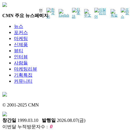
언
CMN 주요 뉴스페이지
어
뉴스
포커스
마케팅
신제품
뷰티
인터뷰
사람들
마케팅리뷰
기획특집
커뮤니티
© 2001-2025 CMN
창간일
1999.03.10
발행일
2026.08.07(금)
0
이번달 누적방문자수 :