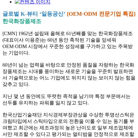
글로벌
K-
뷰티
‘
일등공신
’
[OEM·ODM 전문기업 특집]
한국화장품제조
[CMN] 1962
년 설립돼 올해로
61
년째를 맞는 한국화장품제조
(
대표이사 이용준
)
는
60
년 동안 축적된 기술을 앞세워
OEM·ODM
시장에서 꾸준한 성장세를 구가하고 있는 주목받
는 기업이다
.
60
년이 넘는 업력을 바탕으로 안정된 품질을 자랑하는 한국화
장품제조는 시대를 풍미하는 새로운 기술을 꾸준히 발표하면
서 기술력으로는 어느 기업에도 뒤지지 않는 보이지 않는 힘을
갖추고 있다
.
지난 몇 년 동안에도 뚜렷한 족적을 남기며 특정 부문에서는
선두를 유지하는 파워를 잃지 않고 있다
.
한국산업기술재단 지식경제부장관상을 수상한 투명선스틱은
크림타입에서 스틱타입으로의 전환을 이룰 수 있는 동기를 부
여했고 최근에는 제조과정의 높은 난이도로 일부 제조업체에
서만 제조할 수 있다고 평가되는 멀티밤을 안정적으로 제조할