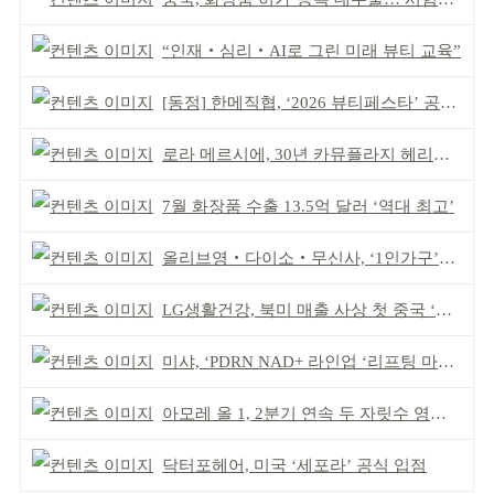
“인재‧심리‧AI로 그린 미래 뷰티 교육”
[동정] 한메직협, ‘2026 뷰티페스타’ 공동 주최
로라 메르시에, 30년 카뮤플라지 헤리티지 담아
7월 화장품 수출 13.5억 달러 ‘역대 최고’
올리브영‧다이소‧무신사, ‘1인가구’가 이끈다
LG생활건강, 북미 매출 사상 첫 중국 ‘추월’
미샤, ‘PDRN NAD+ 라인업 ‘리프팅 마스크’ 출시
아모레 올 1, 2분기 연속 두 자릿수 영업이익률 기록
닥터포헤어, 미국 ‘세포라’ 공식 입점