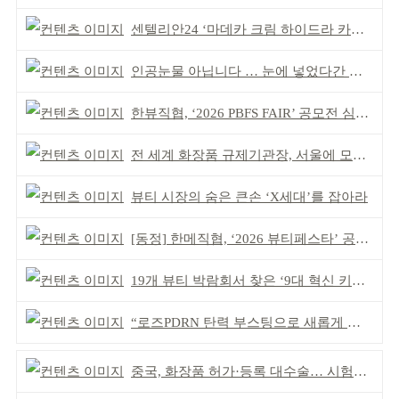
센텔리안24 ‘마데카 크림 하이드라 카밍’ 출시
인공눈물 아닙니다 … 눈에 넣었다간 각막 손상
한뷰직협, ‘2026 PBFS FAIR’ 공모전 심사 성료
전 세계 화장품 규제기관장, 서울에 모인다
뷰티 시장의 숨은 큰손 ‘X세대’를 잡아라
[동정] 한메직협, ‘2026 뷰티페스타’ 공동 주최
19개 뷰티 박람회서 찾은 ‘9대 혁신 키워드’
“로즈PDRN 탄력 부스팅으로 새롭게 피어나는 피부”
중국, 화장품 허가·등록 대수술… 시험자료 공용 허용