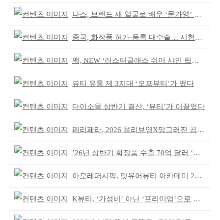
나스, 브랜드 새 얼굴로 배우 ‘문가영’ 발탁
중국, 화장품 허가·등록 대수술… 시험자료 공용 허용
맥, NEW ‘러스터글래스 쉬어 샤인 립스틱’ 출시
뷰티 유통 제 3지대 ‘오프뷰티’가 떴다
다이소몰 상반기 결산, ‘뷰티’가 이끌었다
페리페라, 2026 올리브영X망그러진 곰 콜라보
’26년 상반기 화장품 수출 70억 달러 ‘역대 최고’
아모레퍼시픽, 밋유어뷰티 아카데미 2기 발대식
K뷰티, ‘가성비’ 아닌 ‘프리미엄’으로 승부걸어야