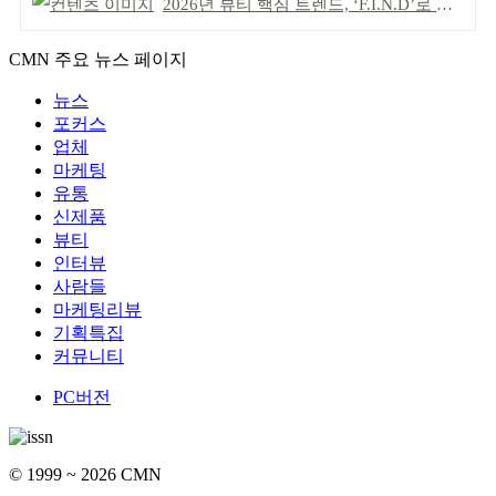
2026년 뷰티 핵심 트렌드, ‘F.I.N.D’로 읽는다
CMN 주요 뉴스 페이지
뉴스
포커스
업체
마케팅
유통
신제품
뷰티
인터뷰
사람들
마케팅리뷰
기획특집
커뮤니티
PC버전
© 1999 ~ 2026 CMN