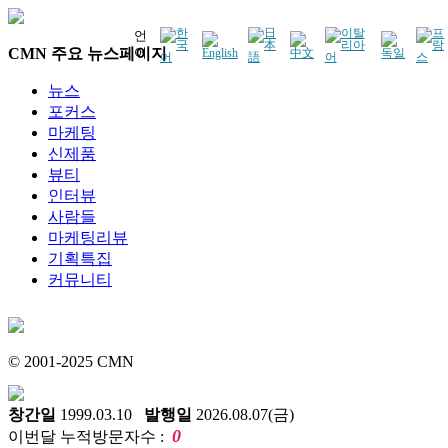
언
CMN 주요 뉴스페이지
어
뉴스
포커스
마케팅
신제품
뷰티
인터뷰
사람들
마케팅리뷰
기획특집
커뮤니티
© 2001-2025 CMN
창간일
1999.03.10
발행일
2026.08.07(금)
0
이번달 누적방문자수 :