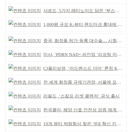
샤르드, 5가지 레티노이드 담은 ‘부스팅 세럼’ 출시
1,000평 규모 K-뷰티 랜드마크 홍대에 뜬다
중국, 화장품 허가·등록 대수술… 시험자료 공용 허용
미샤, ‘PDRN NAD+ 라인업 ‘리프팅 마스크’ 출시
CJ올리브영, ‘어드밴스드 더마’ 론칭 K더마 육성 박차
전 세계 화장품 규제기관장, 서울에 모인다
리필드, ‘스칼프 리셋 클렌저’ 공식 출시
한국콜마, 해양 산호 안전성 검증 체계 구축
19개 뷰티 박람회서 찾은 ‘9대 혁신 키워드’