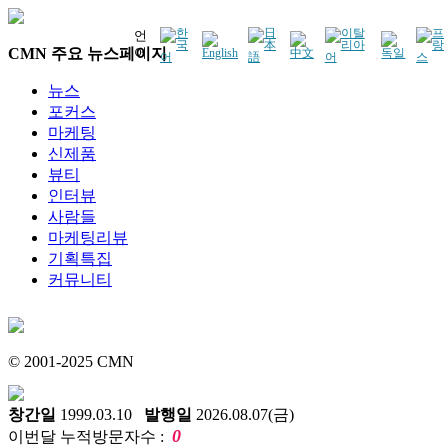
언
CMN 주요 뉴스페이지
어
뉴스
포커스
마케팅
신제품
뷰티
인터뷰
사람들
마케팅리뷰
기획특집
커뮤니티
© 2001-2025 CMN
창간일
1999.03.10
발행일
2026.08.07(금)
0
이번달 누적방문자수 :