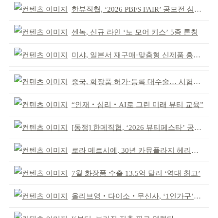
한뷰직협, ‘2026 PBFS FAIR’ 공모전 심사 성료
센녹, 신규 라인 ‘노 모어 키스’ 5종 론칭
미샤, 일본서 재구매·맞춤형 신제품 흥행 ‘쌍끌이’
중국, 화장품 허가·등록 대수술… 시험자료 공용 허용
“인재‧심리‧AI로 그린 미래 뷰티 교육”
[동정] 한메직협, ‘2026 뷰티페스타’ 공동 주최
로라 메르시에, 30년 카뮤플라지 헤리티지 담아
7월 화장품 수출 13.5억 달러 ‘역대 최고’
올리브영‧다이소‧무신사, ‘1인가구’가 이끈다