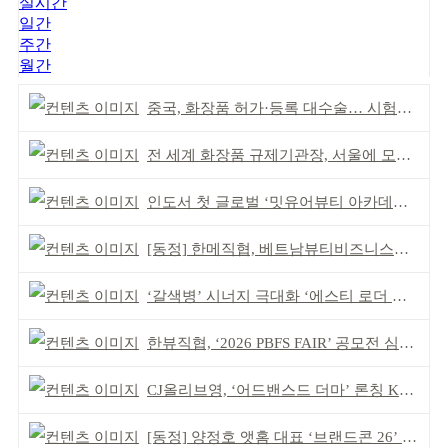
실시간
일간
주간
월간
중국, 화장품 허가·등록 대수술… 시험자료 공용 허용
전 세계 화장품 규제기관장, 서울에 모인다
인도서 첫 글로벌 ‘밋유어뷰티 아카데미’ 출범
[동정] 한메직협, 베트남뷰티비즈니스협회와 MOU
‘갈색병’ 시너지 극대화 ‘에스티 로더 스킨부스터’ 출시
한뷰직협, ‘2026 PBFS FAIR’ 공모전 심사 성료
CJ올리브영, ‘어드밴스드 더마’ 론칭 K더마 육성 박차
[동정] 양정호 앳홈 대표 ‘브랜드콘 26’ 강연