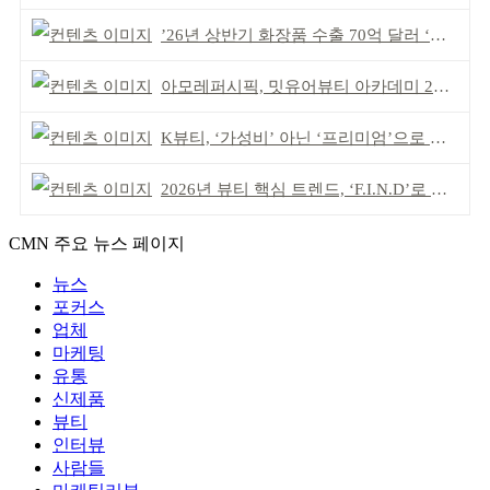
’26년 상반기 화장품 수출 70억 달러 ‘역대 최고’
아모레퍼시픽, 밋유어뷰티 아카데미 2기 발대식
K뷰티, ‘가성비’ 아닌 ‘프리미엄’으로 승부걸어야
2026년 뷰티 핵심 트렌드, ‘F.I.N.D’로 읽는다
CMN 주요 뉴스 페이지
뉴스
포커스
업체
마케팅
유통
신제품
뷰티
인터뷰
사람들