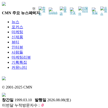
언
CMN 주요 뉴스페이지
어
뉴스
포커스
마케팅
신제품
뷰티
인터뷰
사람들
마케팅리뷰
기획특집
커뮤니티
© 2001-2025 CMN
창간일
1999.03.10
발행일
2026.08.08(토)
0
이번달 누적방문자수 :