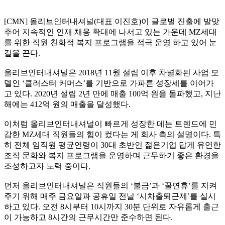
[CMN]
올리브인터내셔널
(
대표 이진호
)
이 글로벌 진출에 발맞
추어 지속적인 인재 채용 확대에 나서고 있는 가운데
MZ
세대
를 위한 직원 친화적 복지 프로그램을 적극 운영 하고 있어 눈
길을 끈다
.
올리브인터내셔널은
2018
년
11
월 설립 이후 차별화된 사업 모
델인
‘
클러스터 커머스
’
를 기반으로 가파른 성장세를 이어가
고 있다
. 2020
년 설립
2
년 만에 매출
100
억 원을 돌파했고
,
지난
해에는
412
억 원의 매출을 달성했다
.
이처럼 올리브인터내셔널이 빠르게 성장한 데는 트렌드에 민
감한
MZ
세대 직원들의 힘이 컸다는 게 회사 측의 설명이다
.
특
히 전체 임직원 평균연령이
30
대 초반인 젊은기업 답게 유연한
조직 문화와 복지 프로그램을 운영하며 근무하기 좋은 환경을
조성하고자 노력 중이다
.
먼저 올리브인터내셔널은 직원들의
‘
불금
’
과
‘
꿀연휴
’
를 지켜
주기 위해 매주 금요일과 공휴일 전날
‘
시차출퇴근제
’
를 실시
하고 있다
.
오전
8
시부터
10
시까지
30
분 단위로 자유롭게 출근
이 가능하고
8
시간의 근무시간만 준수하면 된다
.