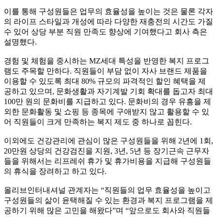
이를 통해 구성원들은 업무의 효율성을 높이는 것은 물론 각자
의 라이프 스타일과 개성에 따라 다양한 재충전의 시간도 가질
수 있어 상당 부분 직원 만족도 향상에 기여했다고 회사 측은
설명했다
.
경험 및 체험을 중시하는
MZ
세대 특성을 반영한 복지 프로그
램도 주목할 만하다
.
직원들이 부담 없이 자사 브랜드 제품을
이용할 수 있도록 최대
80%
규모의 파격적인 할인 혜택을 제
공하고 있으며
,
문화생활과 자기계발 기회 확대를 돕고자 최대
100
만 원의 문화비를 지급하고 있다
.
문화비의 경우 유흥을 제
외한 문화활동 및 쇼핑 등 종목에 구애받지 않고 활용할 수 있
어 직원들이 크게 만족하는 복지 제도 중 하나로 꼽힌다
.
이외에도 건강관리에 관심이 많은 구성원들을 위해
2
년에
1
회
,
20
만원 상당의 건강검진을 지원
, 3
년
, 5
년 등 장기근속 근무자
들을 위해서는 리프레쉬 휴가 및 휴가비용을 지급해 구성원들
의 휴식을 장려하고 하고 있다
.
올리브인터내셔널 관계자는
“
직원들의 업무 효율성을 높이고
구성원들의 삶이 윤택해질 수 있는 환경과 복지 프로그램을 제
공하기 위해 많은 고민을 해왔다
”
며
“
앞으로도 회사와 직원들