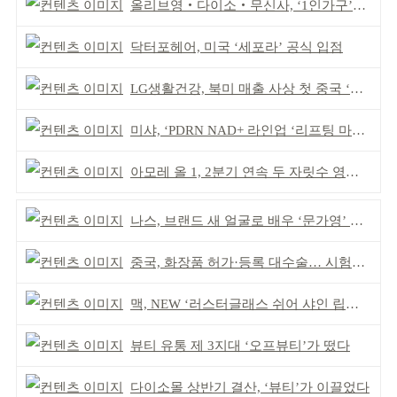
올리브영‧다이소‧무신사, ‘1인가구’가 이끈다
닥터포헤어, 미국 ‘세포라’ 공식 입점
LG생활건강, 북미 매출 사상 첫 중국 ‘추월’
미샤, ‘PDRN NAD+ 라인업 ‘리프팅 마스크’ 출시
아모레 올 1, 2분기 연속 두 자릿수 영업이익률 기록
나스, 브랜드 새 얼굴로 배우 ‘문가영’ 발탁
중국, 화장품 허가·등록 대수술… 시험자료 공용 허용
맥, NEW ‘러스터글래스 쉬어 샤인 립스틱’ 출시
뷰티 유통 제 3지대 ‘오프뷰티’가 떴다
다이소몰 상반기 결산, ‘뷰티’가 이끌었다