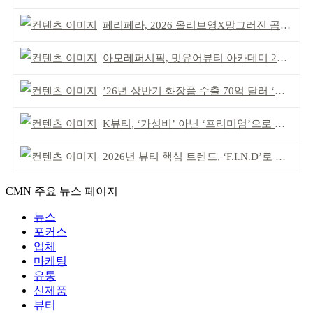
페리페라, 2026 올리브영X망그러진 곰 콜라보
아모레퍼시픽, 밋유어뷰티 아카데미 2기 발대식
’26년 상반기 화장품 수출 70억 달러 ‘역대 최고’
K뷰티, ‘가성비’ 아닌 ‘프리미엄’으로 승부걸어야
2026년 뷰티 핵심 트렌드, ‘F.I.N.D’로 읽는다
CMN 주요 뉴스 페이지
뉴스
포커스
업체
마케팅
유통
신제품
뷰티