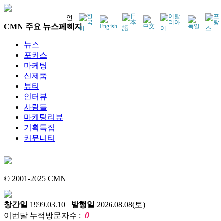
언
CMN 주요 뉴스페이지
어
뉴스
포커스
마케팅
신제품
뷰티
인터뷰
사람들
마케팅리뷰
기획특집
커뮤니티
© 2001-2025 CMN
창간일
1999.03.10
발행일
2026.08.08(토)
0
이번달 누적방문자수 :