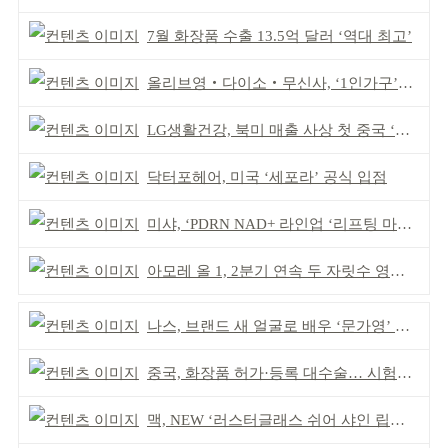
7월 화장품 수출 13.5억 달러 ‘역대 최고’
올리브영‧다이소‧무신사, ‘1인가구’가 이끈다
LG생활건강, 북미 매출 사상 첫 중국 ‘추월’
닥터포헤어, 미국 ‘세포라’ 공식 입점
미샤, ‘PDRN NAD+ 라인업 ‘리프팅 마스크’ 출시
아모레 올 1, 2분기 연속 두 자릿수 영업이익률 기록
나스, 브랜드 새 얼굴로 배우 ‘문가영’ 발탁
중국, 화장품 허가·등록 대수술… 시험자료 공용 허용
맥, NEW ‘러스터글래스 쉬어 샤인 립스틱’ 출시