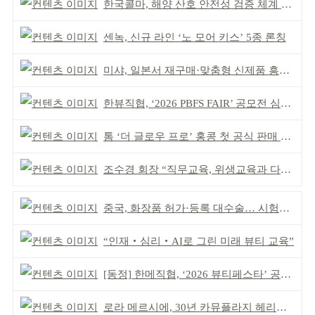
한국콜마, 해양 산호 안전성 검증 체계 구축
센녹, 신규 라인 ‘노 모어 키스’ 5종 론칭
미샤, 일본서 재구매·맞춤형 신제품 흥행 ‘쌍끌이’
한뷰직협, ‘2026 PBFS FAIR’ 공모전 심사 성료
톰 ‘더 글로우 프로’ 홍콩 첫 공식 판매 완판
조수경 회장 “직무교육, 위생교육과 다르다”
중국, 화장품 허가·등록 대수술… 시험자료 공용 허용
“인재‧심리‧AI로 그린 미래 뷰티 교육”
[동정] 한메직협, ‘2026 뷰티페스타’ 공동 주최
로라 메르시에, 30년 카뮤플라지 헤리티지 담아