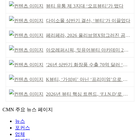
뷰티 유통 제 3지대 ‘오프뷰티’가 떴다
다이소몰 상반기 결산, ‘뷰티’가 이끌었다
페리페라, 2026 올리브영X망그러진 곰 콜라보
아모레퍼시픽, 밋유어뷰티 아카데미 2기 발대식
’26년 상반기 화장품 수출 70억 달러 ‘역대 최고’
K뷰티, ‘가성비’ 아닌 ‘프리미엄’으로 승부걸어야
2026년 뷰티 핵심 트렌드, ‘F.I.N.D’로 읽는다
CMN 주요 뉴스 페이지
뉴스
포커스
업체