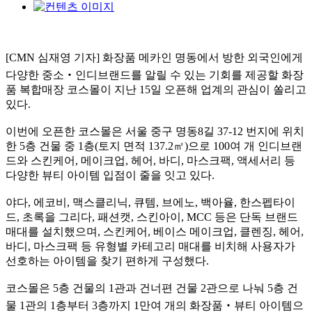
[CMN 심재영 기자] 화장품 메카인 명동에서 방한 외국인에게
다양한 중소
‧
인디브랜드를 알릴 수 있는 기회를 제공할 화장
품 복합매장 코스몰이 지난
15
일 오픈해 업계의 관심이 쏠리고
있다
.
이번에 오픈한 코스몰은 서울 중구 명동
8
길
37-12
번지에 위치
한
5
층 건물 중
1
층
(
토지 면적
137.2
㎡
)
으로
100
여 개 인디브랜
드와 스킨케어
,
메이크업
,
헤어
,
바디
,
마스크팩
,
액세서리 등
다양한 뷰티 아이템 입점이 줄을 잇고 있다
.
야다, 에코비
,
맥스클리닉
,
큐템
,
브에노
,
백아율
,
한스펩타이
드
,
초록을 그리다
,
패션캣
,
스킨아이
, MCC
등은 단독 브랜드
매대를 설치했으며
,
스킨케어
,
베이스 메이크업
,
클렌징
,
헤어
,
바디
,
마스크팩 등 유형별 카테고리 매대를 비치해 사용자가
선호하는 아이템을 찾기 편하게 구성했다
.
코스몰은
5
층 건물의
1
관과 건너편 건물
2
관으로 나눠
5
층 건
물
1
관의
1
층부터
3
층까지
1
만여 개의 화장품
‧
뷰티 아이템으