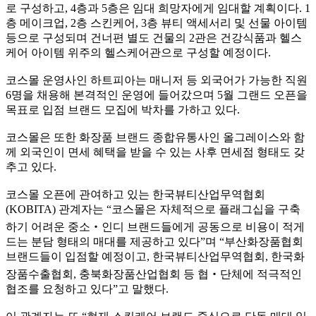
로 구성하고
, 4
층과
5
층은 임대 희망자에게 임대할 계획이다
. 1
층 메이크업
, 2
층 스킨케어
, 3
층 뷰티 액세서리 및 선물 아이템
등으로 구성되며 건너편 별도 건물의
2
관은 건강식품과 헬스
케어 아이템 위주의 헬스케어관으로 구성할 예정이다
.
코스몰 운영사인 하트피아는 매니저 등 외국어가 가능한 직원
6
명을 채용해 본격적인 운영에 들어갔으며
5
월 그랜드 오픈을
목표로 입점 브랜드 모집에 박차를 가하고 있다
.
코스몰은 또한 화장품 브랜드 종합유통사인 올그레이스와 함
께 외국인이 면세 혜택을 받을 수 있는 사후 면세점 형태도 갖
추고 있다
.
코스몰 오픈에 관여하고 있는 한국뷰티산업무역협회
(KOBITA)
관계자는
“
코스몰은 자체적으로 플래그십을 구축
하기 어려운 중소
‧
인디 브랜드들에게 공동으로 비용이 적게
드는 분담 형태의 매대를 제공하고 있다
”
며
“
부산화장품협회
브랜드들이 입점할 예정이고
,
한국뷰티산업무역협회
,
한국화
장품수출협회
,
충북화장품산업협회 등 협
‧
단체에 적극적인
협조를 요청하고 있다
”
고 말했다
.