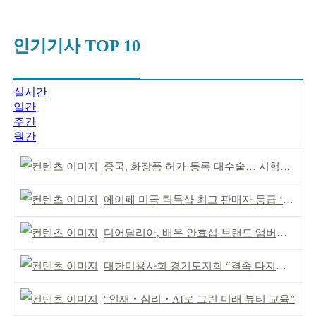
인기기사 TOP 10
실시간
일간
주간
월간
중국, 화장품 허가·등록 대수술… 시험자료 공용 허용
에이페 미국 틱톡샵 최고 판매자 등급 ‘Tier 5’ 달성
디어달리아, 배우 안효섭 브랜드 앰버서더 발탁
대한미용사회 경기도지회 “결속 다지며 재도약 모색”
“인재‧심리‧AI로 그린 미래 뷰티 교육”