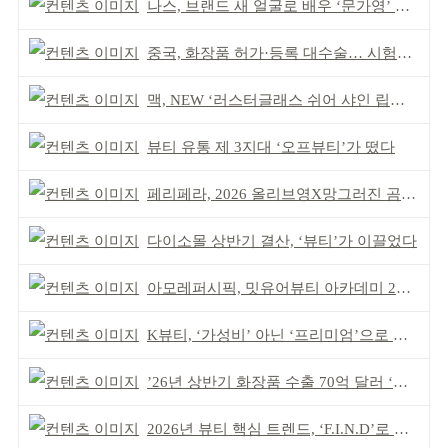
나스, 브랜드 새 얼굴로 배우 ‘문가영’ 발탁
중국, 화장품 허가·등록 대수술… 시험자료 공용 허용
맥, NEW ‘러스터글래스 쉬어 샤인 립스틱’ 출시
뷰티 유통 제 3지대 ‘오프뷰티’가 떴다
페리페라, 2026 올리브영X망그러진 곰 콜라보
다이소몰 상반기 결산, ‘뷰티’가 이끌었다
아모레퍼시픽, 밋유어뷰티 아카데미 2기 발대식
K뷰티, ‘가성비’ 아닌 ‘프리미엄’으로 승부걸어야
’26년 상반기 화장품 수출 70억 달러 ‘역대 최고’
2026년 뷰티 핵심 트렌드, ‘F.I.N.D’로 읽는다