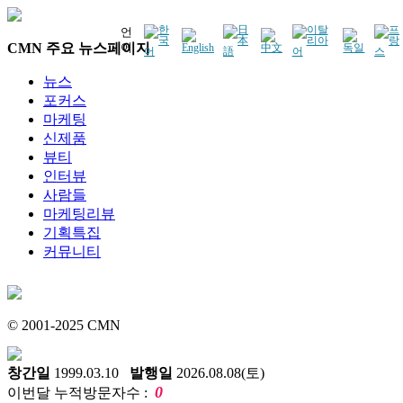
언
CMN 주요 뉴스페이지
어
뉴스
포커스
마케팅
신제품
뷰티
인터뷰
사람들
마케팅리뷰
기획특집
커뮤니티
© 2001-2025 CMN
창간일
1999.03.10
발행일
2026.08.08(토)
0
이번달 누적방문자수 :