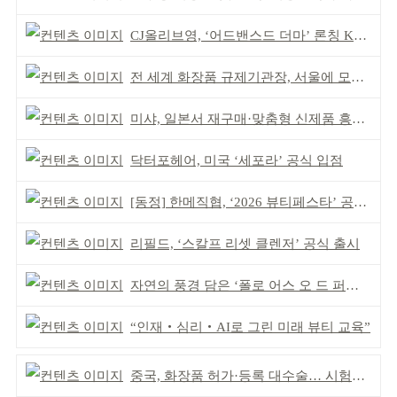
CJ올리브영, ‘어드밴스드 더마’ 론칭 K더마 육성 박차
전 세계 화장품 규제기관장, 서울에 모인다
미샤, 일본서 재구매·맞춤형 신제품 흥행 ‘쌍끌이’
닥터포헤어, 미국 ‘세포라’ 공식 입점
[동정] 한메직협, ‘2026 뷰티페스타’ 공동 주최
리필드, ‘스칼프 리셋 클렌저’ 공식 출시
자연의 풍경 담은 ‘폴로 어스 오 드 퍼퓸’ 4종 출시
“인재‧심리‧AI로 그린 미래 뷰티 교육”
중국, 화장품 허가·등록 대수술… 시험자료 공용 허용