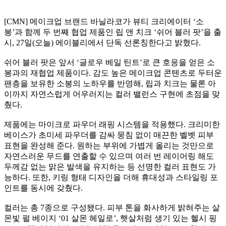
[CMN] 메이크업 브랜드 바닐라코가 뷰티 크리에이터 ‘소
봉’과 함께 두 번째 협업 제품인 립 앤 치크 ‘쉬어 블러 팟’을 출
시, 27일(오늘) 에이블리에서 단독 선론칭한다고 밝혔다.
쉬어 블러 팟은 앞서 ‘글로우 베일 틴트’로 큰 호응을 얻은 소
봉과의 재협업 제품이다. 감도 높은 메이크업 콘텐츠로 두터운
팬층을 보유한 소봉의 노하우를 반영해, 립과 치크는 물론 아
이까지 자연스럽게 어우러지는 컬러 밸런스 구현에 초점을 맞
췄다.
제품에는 마이크로 파우더 래핑 시스템을 적용했다. 크리미한
베이스가 초미세 파우더를 감싸 뭉침 없이 매끈한 벨벳 피부
표현을 완성해 준다. 원하는 부위에 가볍게 올리는 것만으로
자연스러운 무드를 연출할 수 있으며 여러 번 레이어링 해도
두께감 없는 맑은 발색을 유지하는 등 선명한 컬러 표현도 가
능하다. 또한, 키링 형태 디자인을 더해 휴대성과 스타일링 포
인트를 동시에 갖췄다.
컬러는 총 7종으로 구성됐다. 피부 톤을 화사하게 밝혀주는 살
몬빛 펄 베이지 ‘01 살몬 헤일로’, 햇살처럼 생기 있는 헬시 핑