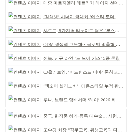
메종 마르지엘라 레플리카 레이지 선데이 모닝 디퓨저
‘갈색병’ 시너지 극대화 ‘에스티 로더 스킨부스터’ 출시
샤르드, 5가지 레티노이드 담은 ‘부스팅 세럼’ 출시
ODM 경쟁력 고도화‧글로벌 맞춤형 제조 역량 강화
센녹, 신규 라인 ‘노 모어 키스’ 5종 론칭
CJ올리브영, ‘어드밴스드 더마’ 론칭 K더마 육성 박차
‘엑소머 셀리노바’, CJ온스타일 누적 판매 100억 원 돌파
루나, 브랜드 앰배서더 ‘레이’ 2026 화보 공개
중국, 화장품 허가·등록 대수술… 시험자료 공용 허용
조수경 회장 “직무교육, 위생교육과 다르다”