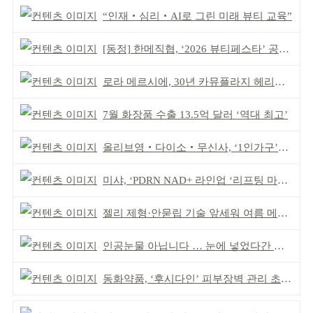
“인재‧심리‧AI로 그린 미래 뷰티 교육”
[동정] 한메직협, ‘2026 뷰티페스타’ 공동 주최
로라 메르시에, 30년 카뮤플라지 헤리티지 담아
7월 화장품 수출 13.5억 달러 ‘역대 최고’
올리브영‧다이소‧무신사, ‘1인가구’가 이끈다
미샤, ‘PDRN NAD+ 라인업 ‘리프팅 마스크’ 출시
젤리 제형·안묻립 기술 앞세워 여름 메이크업 시장 공략
인공눈물 아닙니다 … 눈에 넣었다간 각막 손상
동화약품, ‘후시다인’ 피부장벽 관리 초점 ‘리브랜딩’