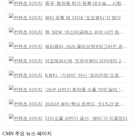
중국, 화장품 허가·등록 대수술… 시험자료 공용 허용
뷰티 유통 제 3지대 ‘오프뷰티’가 떴다
맥, NEW ‘러스터글래스 쉬어 샤인 립스틱’ 출시
페리페라, 2026 올리브영X망그러진 곰 콜라보
아모레퍼시픽, 밋유어뷰티 아카데미 2기 발대식
K뷰티, ‘가성비’ 아닌 ‘프리미엄’으로 승부걸어야
’26년 상반기 화장품 수출 70억 달러 ‘역대 최고’
2026년 뷰티 핵심 트렌드, ‘F.I.N.D’로 읽는다
다이소몰 상반기 결산, ‘뷰티’가 이끌었다
CMN 주요 뉴스 페이지