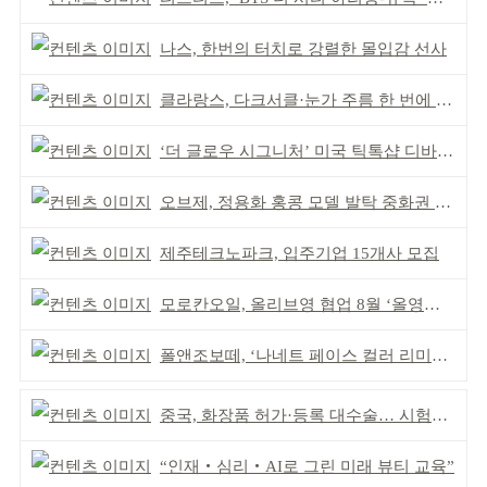
나스, 한번의 터치로 강렬한 몰입감 선사
클라랑스, 다크서클·눈가 주름 한 번에 더블 케어
‘더 글로우 시그니처’ 미국 틱톡샵 디바이스 부문 1위
오브제, 정용화 홍콩 모델 발탁 중화권 공략 강화
제주테크노파크, 입주기업 15개사 모집
모로칸오일, 올리브영 협업 8월 ‘올영픽’ 선정
폴앤조보떼, ‘나네트 페이스 컬러 리미티드’ 출시
중국, 화장품 허가·등록 대수술… 시험자료 공용 허용
“인재‧심리‧AI로 그린 미래 뷰티 교육”