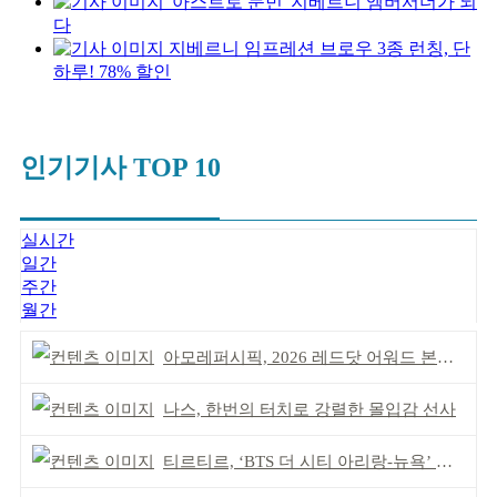
'아스트로 문빈' 지베르니 엠버서더가 되
다
지베르니 임프레션 브로우 3종 런칭, 단
하루! 78% 할인
인기기사 TOP 10
실시간
일간
주간
월간
아모레퍼시픽, 2026 레드닷 어워드 본상 2개 수상
나스, 한번의 터치로 강렬한 몰입감 선사
티르티르, ‘BTS 더 시티 아리랑-뉴욕’ 참여