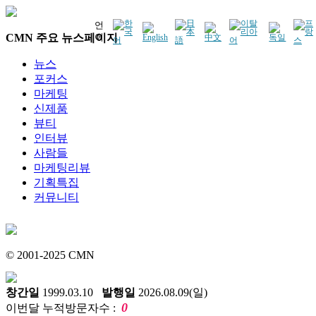
언
CMN 주요 뉴스페이지
어
뉴스
포커스
마케팅
신제품
뷰티
인터뷰
사람들
마케팅리뷰
기획특집
커뮤니티
© 2001-2025 CMN
창간일
1999.03.10
발행일
2026.08.09(일)
0
이번달 누적방문자수 :