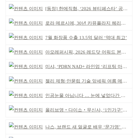
[동정] 한메직협, ‘2026 뷰티페스타’ 공동 주최
로라 메르시에, 30년 카뮤플라지 헤리티지 담아
7월 화장품 수출 13.5억 달러 ‘역대 최고’
아모레퍼시픽, 2026 레드닷 어워드 본상 2개 수상
미샤, ‘PDRN NAD+ 라인업 ‘리프팅 마스크’ 출시
젤리 제형·안묻립 기술 앞세워 여름 메이크업 시장 공략
인공눈물 아닙니다 … 눈에 넣었다간 각막 손상
올리브영‧다이소‧무신사, ‘1인가구’가 이끈다
나스, 브랜드 새 얼굴로 배우 ‘문가영’ 발탁