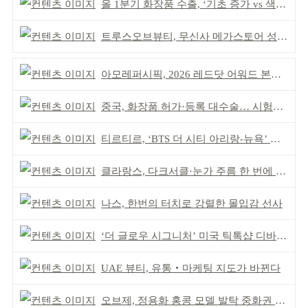
올 1분기 화장품 수출, ‘기초 증가 vs 색조 감소’
트루스오브뷰티, 무신사 메가스토어 성수 입점
아모레퍼시픽, 2026 레드닷 어워드 본상 2개 수상
중국, 화장품 허가·등록 대수술… 시험자료 공용 허용
티르티르, ‘BTS 더 시티 아리랑-뉴욕’ 참여
클라랑스, 다크서클·눈가 주름 한 번에 더블 케어
나스, 한번의 터치로 강렬한 몰입감 선사
‘더 글로우 시그니처’ 미국 틱톡샵 디바이스 부문 1위
UAE 뷰티, 유통‧마케팅 지도가 바뀐다
오브제, 정용화 홍콩 모델 발탁 중화권 공략 강화