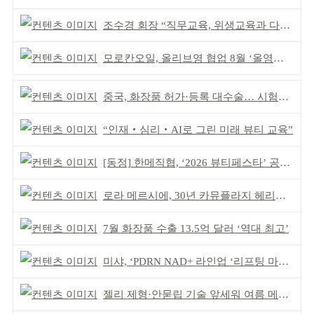
조수경 회장 “직무교육, 위생교육과 다르다”
모로칸오일, 올리브영 협업 8월 ‘올영픽’ 선정
중국, 화장품 허가·등록 대수술… 시험자료 공용 허용
“인재‧심리‧AI로 그린 미래 뷰티 교육”
[동정] 한메직협, ‘2026 뷰티페스타’ 공동 주최
로라 메르시에, 30년 카뮤플라지 헤리티지 담아
7월 화장품 수출 13.5억 달러 ‘역대 최고’
미샤, ‘PDRN NAD+ 라인업 ‘리프팅 마스크’ 출시
젤리 제형·안묻립 기술 앞세워 여름 메이크업 시장 공략