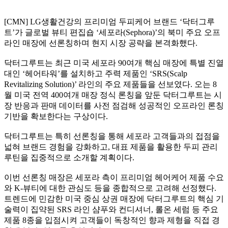
[CMN] LG생활건강의 프리미엄 두피케어 브랜드 ‘닥터그루
트’가 글로벌 뷰티 편집숍 ‘세포라(Sephora)’의 북미 주요 오프
라인 매장에 선론칭하며 현지 시장 공략을 본격화했다.
닥터그루트는 최근 미국 세포라 90여개 핵심 매장에 특별 진열
대인 ‘헤어타워’를 설치하고 주력 제품인 ‘SRS(Scalp
Revitalizing Solution)’ 라인의 주요 제품들을 선보였다. 오는 8
월 미국 전역 400여개 매장 정식 론칭을 앞둔 닥터그루트는 시
장 반응과 판매 데이터를 사전 점검해 성공적인 오프라인 론칭
기반을 확보한다는 구상이다.
닥터그루트는 특히 선론칭을 통해 세포라 고객들과의 접점을
넓혀 브랜드 경험을 강화하고, 대표 제품을 활용한 두피 관리
루틴을 집중적으로 소개할 계획이다.
이번 선론칭 매장은 세포라 측이 프리미엄 헤어케어 제품 수요
와 K-뷰티에 대한 관심도 등을 종합적으로 고려해 선정했다.
트렌드에 민감한 미국 중심 상권 매장에 닥터그루트의 핵심 기
술력이 집약된 SRS 라인 샴푸와 컨디셔너, 롤온 세럼 등 주요
제품 8종을 입점시켜 고객들이 독창적인 향과 제형을 직접 경