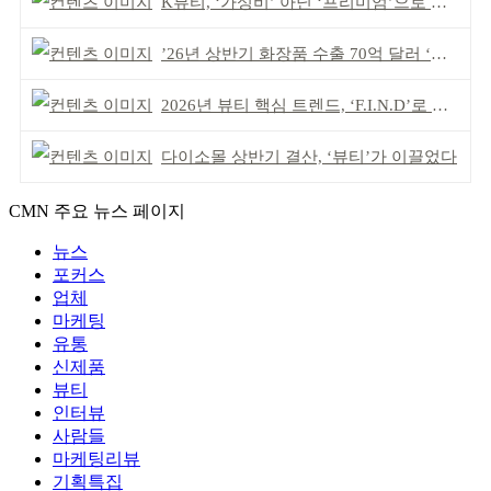
K뷰티, ‘가성비’ 아닌 ‘프리미엄’으로 승부걸어야
’26년 상반기 화장품 수출 70억 달러 ‘역대 최고’
2026년 뷰티 핵심 트렌드, ‘F.I.N.D’로 읽는다
다이소몰 상반기 결산, ‘뷰티’가 이끌었다
CMN 주요 뉴스 페이지
뉴스
포커스
업체
마케팅
유통
신제품
뷰티
인터뷰
사람들
마케팅리뷰
기획특집