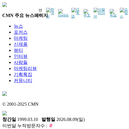
언
CMN 주요 뉴스페이지
어
뉴스
포커스
마케팅
신제품
뷰티
인터뷰
사람들
마케팅리뷰
기획특집
커뮤니티
© 2001-2025 CMN
창간일
1999.03.10
발행일
2026.08.09(일)
0
이번달 누적방문자수 :