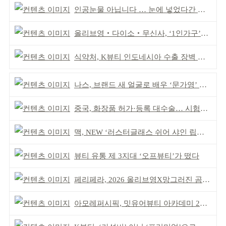
인공눈물 아닙니다 … 눈에 넣었다간 각막 손상
올리브영‧다이소‧무신사, ‘1인가구’가 이끈다
식약처, K뷰티 인도네시아 수출 장벽 완화 성과
나스, 브랜드 새 얼굴로 배우 ‘문가영’ 발탁
중국, 화장품 허가·등록 대수술… 시험자료 공용 허용
맥, NEW ‘러스터글래스 쉬어 샤인 립스틱’ 출시
뷰티 유통 제 3지대 ‘오프뷰티’가 떴다
페리페라, 2026 올리브영X망그러진 곰 콜라보
아모레퍼시픽, 밋유어뷰티 아카데미 2기 발대식