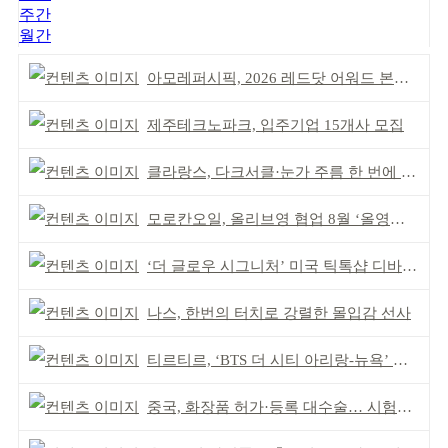
주간
월간
아모레퍼시픽, 2026 레드닷 어워드 본상 2개 수상
제주테크노파크, 입주기업 15개사 모집
클라랑스, 다크서클·눈가 주름 한 번에 더블 케어
모로칸오일, 올리브영 협업 8월 ‘올영픽’ 선정
‘더 글로우 시그니처’ 미국 틱톡샵 디바이스 부문 1위
나스, 한번의 터치로 강렬한 몰입감 선사
티르티르, ‘BTS 더 시티 아리랑-뉴욕’ 참여
중국, 화장품 허가·등록 대수술… 시험자료 공용 허용