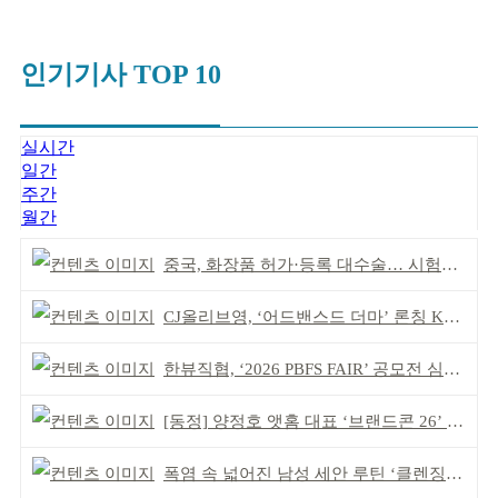
인기기사 TOP 10
실시간
일간
주간
월간
중국, 화장품 허가·등록 대수술… 시험자료 공용 허용
CJ올리브영, ‘어드밴스드 더마’ 론칭 K더마 육성 박차
한뷰직협, ‘2026 PBFS FAIR’ 공모전 심사 성료
[동정] 양정호 앳홈 대표 ‘브랜드콘 26’ 강연
폭염 속 넓어진 남성 세안 루틴 ‘클렌징’ 거래액 급증