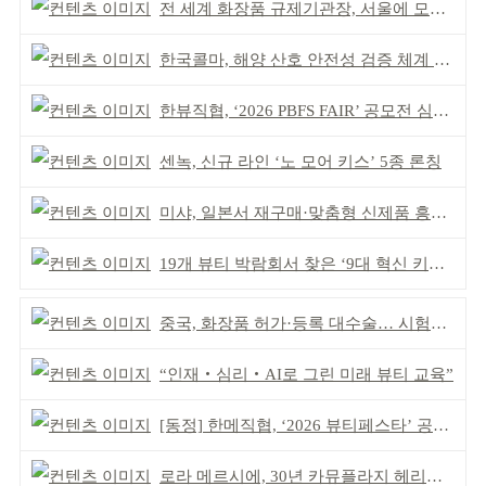
전 세계 화장품 규제기관장, 서울에 모인다
한국콜마, 해양 산호 안전성 검증 체계 구축
한뷰직협, ‘2026 PBFS FAIR’ 공모전 심사 성료
센녹, 신규 라인 ‘노 모어 키스’ 5종 론칭
미샤, 일본서 재구매·맞춤형 신제품 흥행 ‘쌍끌이’
19개 뷰티 박람회서 찾은 ‘9대 혁신 키워드’
중국, 화장품 허가·등록 대수술… 시험자료 공용 허용
“인재‧심리‧AI로 그린 미래 뷰티 교육”
[동정] 한메직협, ‘2026 뷰티페스타’ 공동 주최
로라 메르시에, 30년 카뮤플라지 헤리티지 담아