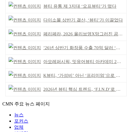
뷰티 유통 제 3지대 ‘오프뷰티’가 떴다
다이소몰 상반기 결산, ‘뷰티’가 이끌었다
페리페라, 2026 올리브영X망그러진 곰 콜라보
’26년 상반기 화장품 수출 70억 달러 ‘역대 최고’
아모레퍼시픽, 밋유어뷰티 아카데미 2기 발대식
K뷰티, ‘가성비’ 아닌 ‘프리미엄’으로 승부걸어야
2026년 뷰티 핵심 트렌드, ‘F.I.N.D’로 읽는다
CMN 주요 뉴스 페이지
뉴스
포커스
업체