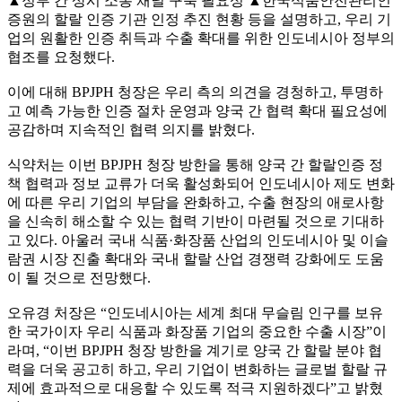
▲정부 간 상시 소통 채널 구축 필요성 ▲한국식품안전관리인
증원의 할랄 인증 기관 인정 추진 현황 등을 설명하고, 우리 기
업의 원활한 인증 취득과 수출 확대를 위한 인도네시아 정부의
협조를 요청했다.
이에 대해 BPJPH 청장은 우리 측의 의견을 경청하고, 투명하
고 예측 가능한 인증 절차 운영과 양국 간 협력 확대 필요성에
공감하며 지속적인 협력 의지를 밝혔다.
식약처는 이번 BPJPH 청장 방한을 통해 양국 간 할랄인증 정
책 협력과 정보 교류가 더욱 활성화되어 인도네시아 제도 변화
에 따른 우리 기업의 부담을 완화하고, 수출 현장의 애로사항
을 신속히 해소할 수 있는 협력 기반이 마련될 것으로 기대하
고 있다. 아울러 국내 식품·화장품 산업의 인도네시아 및 이슬
람권 시장 진출 확대와 국내 할랄 산업 경쟁력 강화에도 도움
이 될 것으로 전망했다.
오유경 처장은 “인도네시아는 세계 최대 무슬림 인구를 보유
한 국가이자 우리 식품과 화장품 기업의 중요한 수출 시장”이
라며, “이번 BPJPH 청장 방한을 계기로 양국 간 할랄 분야 협
력을 더욱 공고히 하고, 우리 기업이 변화하는 글로벌 할랄 규
제에 효과적으로 대응할 수 있도록 적극 지원하겠다”고 밝혔