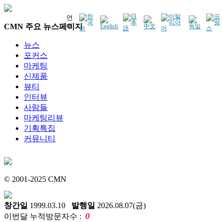
언
CMN 주요 뉴스페이지
어
뉴스
포커스
마케팅
신제품
뷰티
인터뷰
사람들
마케팅리뷰
기획특집
커뮤니티
© 2001-2025 CMN
창간일
1999.03.10
발행일
2026.08.07(금)
0
이번달 누적방문자수 :