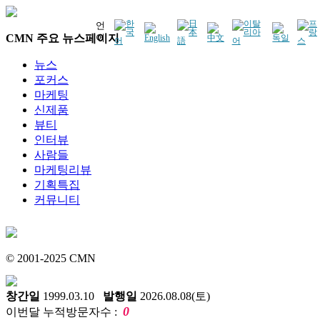
언
CMN 주요 뉴스페이지
어
뉴스
포커스
마케팅
신제품
뷰티
인터뷰
사람들
마케팅리뷰
기획특집
커뮤니티
© 2001-2025 CMN
창간일
1999.03.10
발행일
2026.08.08(토)
0
이번달 누적방문자수 :