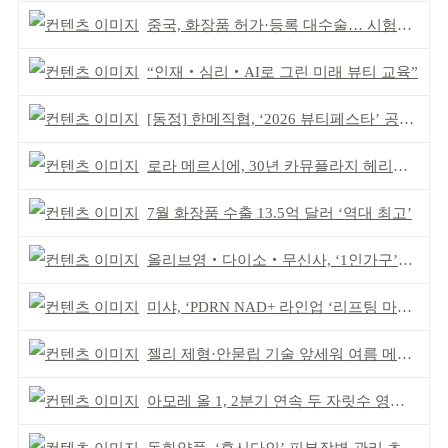
중국, 화장품 허가·등록 대수술… 시험자료 공용 허용
“인재‧심리‧AI로 그린 미래 뷰티 교육”
[동정] 한메직협, ‘2026 뷰티페스타’ 공동 주최
로라 메르시에, 30년 카뮤플라지 헤리티지 담아
7월 화장품 수출 13.5억 달러 ‘역대 최고’
올리브영‧다이소‧무신사, ‘1인가구’가 이끈다
미샤, ‘PDRN NAD+ 라인업 ‘리프팅 마스크’ 출시
젤리 제형·안묻립 기술 앞세워 여름 메이크업 시장 공략
아모레 올 1, 2분기 연속 두 자릿수 영업이익률 기록