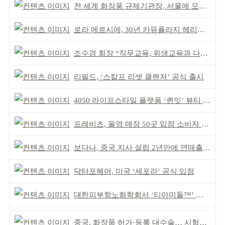
전 세계 화장품 규제기관장, 서울에 모인다
로라 메르시에, 30년 카뮤플라지 헤리티지 담아
조수경 회장 “직무교육, 위생교육과 다르다”
리필드, ‘스칼프 리셋 클렌저’ 공식 출시
4050 라이프스타일 플랫폼 ‘퀸잇’ 뷰티 성장세
프레비츠, 올영 매장 50곳 입점 소비자 접점 강화
보다나, 중국 지사 설립 2년만에 연매출 120억 돌파
닥터포헤어, 미국 ‘세포라’ 공식 입점
대한피부항노화학회서 ‘티아미돌™’ 임상 근거 공유
중국, 화장품 허가·등록 대수술… 시험자료 공용 허용