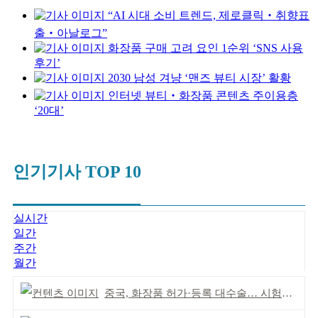
“AI 시대 소비 트렌드, 제로클릭‧취향표
출‧아날로그”
화장품 구매 고려 요인 1순위 ‘SNS 사용
후기’
2030 남성 겨냥 ‘맨즈 뷰티 시장’ 활황
인터넷 뷰티‧화장품 콘텐츠 주이용층
‘20대’
인기기사 TOP 10
실시간
일간
주간
월간
중국, 화장품 허가·등록 대수술… 시험자료 공용 허용