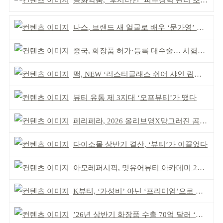
동화약품, ‘후시다인’ 피부장벽 관리 초점 ‘리브랜딩’
나스, 브랜드 새 얼굴로 배우 ‘문가영’ 발탁
중국, 화장품 허가·등록 대수술… 시험자료 공용 허용
맥, NEW ‘러스터글래스 쉬어 샤인 립스틱’ 출시
뷰티 유통 제 3지대 ‘오프뷰티’가 떴다
페리페라, 2026 올리브영X망그러진 곰 콜라보
다이소몰 상반기 결산, ‘뷰티’가 이끌었다
아모레퍼시픽, 밋유어뷰티 아카데미 2기 발대식
K뷰티, ‘가성비’ 아닌 ‘프리미엄’으로 승부걸어야
’26년 상반기 화장품 수출 70억 달러 ‘역대 최고’