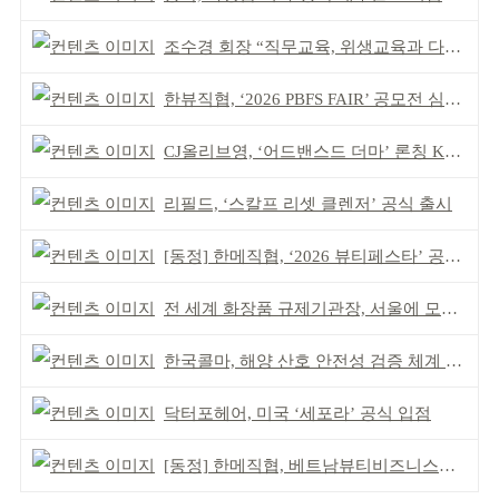
조수경 회장 “직무교육, 위생교육과 다르다”
한뷰직협, ‘2026 PBFS FAIR’ 공모전 심사 성료
CJ올리브영, ‘어드밴스드 더마’ 론칭 K더마 육성 박차
리필드, ‘스칼프 리셋 클렌저’ 공식 출시
[동정] 한메직협, ‘2026 뷰티페스타’ 공동 주최
전 세계 화장품 규제기관장, 서울에 모인다
한국콜마, 해양 산호 안전성 검증 체계 구축
닥터포헤어, 미국 ‘세포라’ 공식 입점
[동정] 한메직협, 베트남뷰티비즈니스협회와 MOU