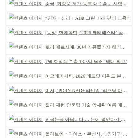
중국, 화장품 허가·등록 대수술… 시험자료 공용 허용
“인재‧심리‧AI로 그린 미래 뷰티 교육”
[동정] 한메직협, ‘2026 뷰티페스타’ 공동 주최
로라 메르시에, 30년 카뮤플라지 헤리티지 담아
7월 화장품 수출 13.5억 달러 ‘역대 최고’
아모레퍼시픽, 2026 레드닷 어워드 본상 2개 수상
미샤, ‘PDRN NAD+ 라인업 ‘리프팅 마스크’ 출시
젤리 제형·안묻립 기술 앞세워 여름 메이크업 시장 공략
인공눈물 아닙니다 … 눈에 넣었다간 각막 손상
올리브영‧다이소‧무신사, ‘1인가구’가 이끈다