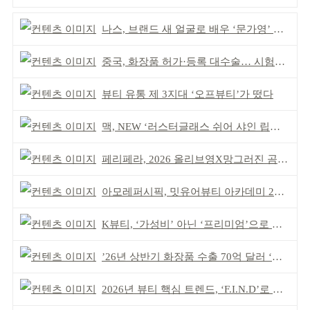
나스, 브랜드 새 얼굴로 배우 ‘문가영’ 발탁
중국, 화장품 허가·등록 대수술… 시험자료 공용 허용
뷰티 유통 제 3지대 ‘오프뷰티’가 떴다
맥, NEW ‘러스터글래스 쉬어 샤인 립스틱’ 출시
페리페라, 2026 올리브영X망그러진 곰 콜라보
아모레퍼시픽, 밋유어뷰티 아카데미 2기 발대식
K뷰티, ‘가성비’ 아닌 ‘프리미엄’으로 승부걸어야
’26년 상반기 화장품 수출 70억 달러 ‘역대 최고’
2026년 뷰티 핵심 트렌드, ‘F.I.N.D’로 읽는다