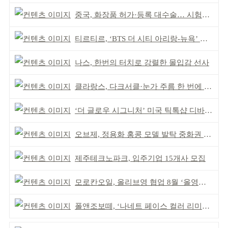
중국, 화장품 허가·등록 대수술… 시험자료 공용 허용
티르티르, ‘BTS 더 시티 아리랑-뉴욕’ 참여
나스, 한번의 터치로 강렬한 몰입감 선사
클라랑스, 다크서클·눈가 주름 한 번에 더블 케어
‘더 글로우 시그니처’ 미국 틱톡샵 디바이스 부문 1위
오브제, 정용화 홍콩 모델 발탁 중화권 공략 강화
제주테크노파크, 입주기업 15개사 모집
모로칸오일, 올리브영 협업 8월 ‘올영픽’ 선정
폴앤조보떼, ‘나네트 페이스 컬러 리미티드’ 출시