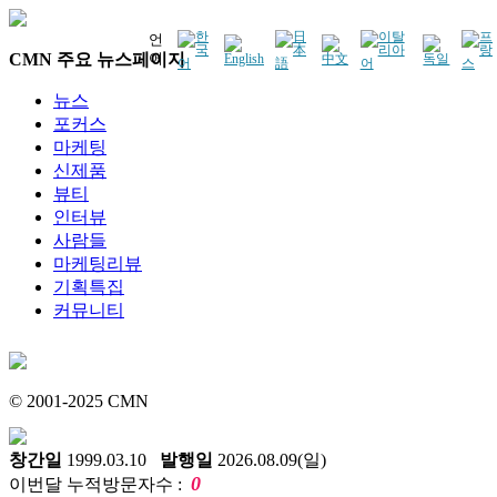
언
CMN 주요 뉴스페이지
어
뉴스
포커스
마케팅
신제품
뷰티
인터뷰
사람들
마케팅리뷰
기획특집
커뮤니티
© 2001-2025 CMN
창간일
1999.03.10
발행일
2026.08.09(일)
0
이번달 누적방문자수 :