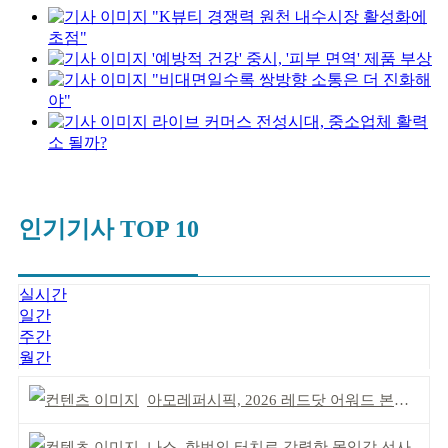
"K뷰티 경쟁력 원천 내수시장 활성화에
초점"
'예방적 건강' 중시, '피부 면역' 제품 부상
"비대면일수록 쌍방향 소통은 더 진화해
야"
라이브 커머스 전성시대, 중소업체 활력
소 될까?
인기기사 TOP 10
실시간
일간
주간
월간
아모레퍼시픽, 2026 레드닷 어워드 본상 2개 수상
나스, 한번의 터치로 강렬한 몰입감 선사