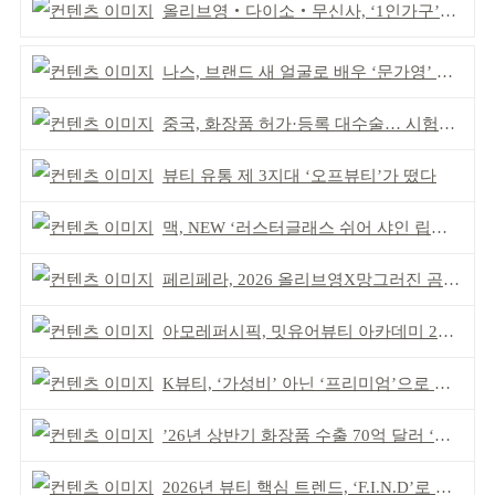
올리브영‧다이소‧무신사, ‘1인가구’가 이끈다
나스, 브랜드 새 얼굴로 배우 ‘문가영’ 발탁
중국, 화장품 허가·등록 대수술… 시험자료 공용 허용
뷰티 유통 제 3지대 ‘오프뷰티’가 떴다
맥, NEW ‘러스터글래스 쉬어 샤인 립스틱’ 출시
페리페라, 2026 올리브영X망그러진 곰 콜라보
아모레퍼시픽, 밋유어뷰티 아카데미 2기 발대식
K뷰티, ‘가성비’ 아닌 ‘프리미엄’으로 승부걸어야
’26년 상반기 화장품 수출 70억 달러 ‘역대 최고’
2026년 뷰티 핵심 트렌드, ‘F.I.N.D’로 읽는다