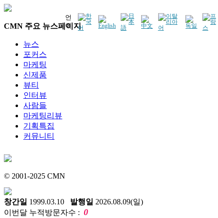
언
CMN 주요 뉴스페이지
어
뉴스
포커스
마케팅
신제품
뷰티
인터뷰
사람들
마케팅리뷰
기획특집
커뮤니티
© 2001-2025 CMN
창간일
1999.03.10
발행일
2026.08.09(일)
0
이번달 누적방문자수 :