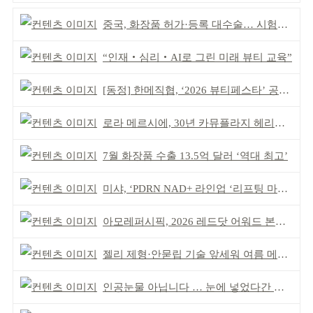
중국, 화장품 허가·등록 대수술… 시험자료 공용 허용
“인재‧심리‧AI로 그린 미래 뷰티 교육”
[동정] 한메직협, ‘2026 뷰티페스타’ 공동 주최
로라 메르시에, 30년 카뮤플라지 헤리티지 담아
7월 화장품 수출 13.5억 달러 ‘역대 최고’
미샤, ‘PDRN NAD+ 라인업 ‘리프팅 마스크’ 출시
아모레퍼시픽, 2026 레드닷 어워드 본상 2개 수상
젤리 제형·안묻립 기술 앞세워 여름 메이크업 시장 공략
인공눈물 아닙니다 … 눈에 넣었다간 각막 손상