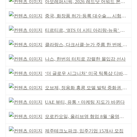
아모레퍼시픽, 2026 레드닷 어워드 본상 2개 수상
중국, 화장품 허가·등록 대수술… 시험자료 공용 허용
티르티르, ‘BTS 더 시티 아리랑-뉴욕’ 참여
클라랑스, 다크서클·눈가 주름 한 번에 더블 케어
나스, 한번의 터치로 강렬한 몰입감 선사
‘더 글로우 시그니처’ 미국 틱톡샵 디바이스 부문 1위
오브제, 정용화 홍콩 모델 발탁 중화권 공략 강화
UAE 뷰티, 유통‧마케팅 지도가 바뀐다
모로칸오일, 올리브영 협업 8월 ‘올영픽’ 선정
제주테크노파크, 입주기업 15개사 모집