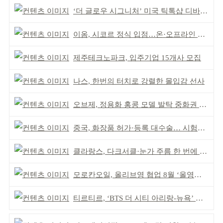
‘더 글로우 시그니처’ 미국 틱톡샵 디바이스 부문 1위
이옴, 시코르 정식 입점…온·오프라인 유통망 확대
제주테크노파크, 입주기업 15개사 모집
나스, 한번의 터치로 강렬한 몰입감 선사
오브제, 정용화 홍콩 모델 발탁 중화권 공략 강화
중국, 화장품 허가·등록 대수술… 시험자료 공용 허용
클라랑스, 다크서클·눈가 주름 한 번에 더블 케어
모로칸오일, 올리브영 협업 8월 ‘올영픽’ 선정
티르티르, ‘BTS 더 시티 아리랑-뉴욕’ 참여