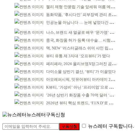
젤리 제형·안묻립 기술 앞세워 여름 메이크업 시장 공략
동화약품, ‘후시다인’ 피부장벽 관리 초점 ‘리브랜딩’
인공눈물 아닙니다 … 눈에 넣었다간 각막 손상
나스, 브랜드 새 얼굴로 배우 ‘문가영’ 발탁
중국, 화장품 허가·등록 대수술… 시험자료 공용 허용
맥, NEW ‘러스터글래스 쉬어 샤인 립스틱’ 출시
뷰티 유통 제 3지대 ‘오프뷰티’가 떴다
페리페라, 2026 올리브영X망그러진 곰 콜라보
다이소몰 상반기 결산, ‘뷰티’가 이끌었다
아모레퍼시픽, 밋유어뷰티 아카데미 2기 발대식
K뷰티, ‘가성비’ 아닌 ‘프리미엄’으로 승부걸어야
’26년 상반기 화장품 수출 70억 달러 ‘역대 최고’
2026년 뷰티 핵심 트렌드, ‘F.I.N.D’로 읽는다
뉴스레터구독신청
뉴스레터 구독합니다.
구독신청