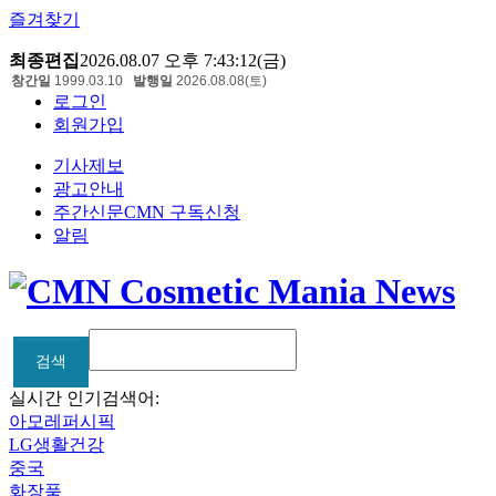
즐겨찾기
최종편집
2026.08.07 오후 7:43:12(금)
창간일
1999.03.10
발행일
2026.08.08(토)
로그인
회원가입
기사제보
광고안내
주간신문CMN 구독신청
알림
검색
검색
실시간 인기검색어:
아모레퍼시픽
LG생활건강
중국
화장품