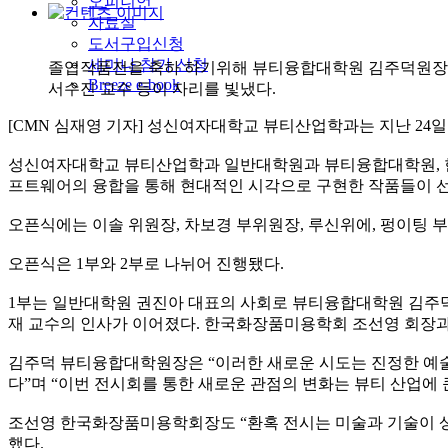
오피니언
자료실
도서구입신청
세미나 참가 신청
졸업작품전을 축하 하기위해 뷰티융합대학원 김주덕원장, 뷰
Breeze e-book
서수진 교수 등이 자리를 빛냈다.
[CMN 심재영 기자] 성신여자대학교 뷰티산업학과는 지난 24일 서
성신여자대학교 뷰티산업학과 일반대학원과 뷰티융합대학원, 한국
프트웨어의 융합을 통해 현대적인 시각으로 구현한 작품들이 
오픈식에는 이솔 위원장, 차보경 부위원장, 루신위에, 펑이팅 부
오픈식은 1부와 2부로 나뉘어 진행됐다.
1부는 일반대학원 권진아 대표의 사회로 뷰티융합대학원 김주덕 
재 교수의 인사가 이어졌다. 한국화장품미용학회 조선영 회장과
김주덕 뷰티융합대학원장은 “이러한 새로운 시도는 진정한 예술
다”며 “이번 전시회를 통한 새로운 관점의 변화는 뷰티 산업에 
조선영 한국화장품미용학회장도 “환혹 전시는 미술과 기술이 상
했다.