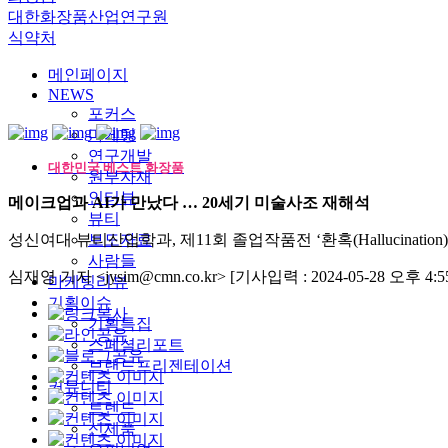
대한화장품산업연구원
식약처
메인페이지
NEWS
포커스
마케팅
연구개발
대한민국 베스트 화장품
원부자재
인터뷰
메이크업과 AI가 만났다 … 20세기 미술사조 재해석
뷰티
성신여대 뷰티산업학과, 제11회 졸업작품전 ‘환혹(Hallucination)
보도자료
사람들
심재영 기자 <jysim@cmn.co.kr>
[기사입력 : 2024-05-28 오후 4:55
마케팅리뷰
기획이슈
기획특집
스페셜리포트
브랜드프리젠테이션
커뮤니티
트렌드
신제품