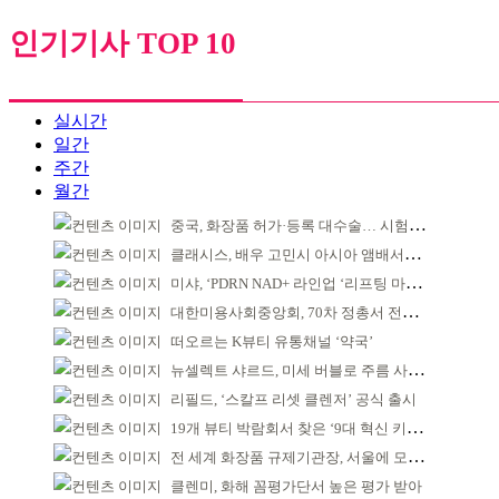
인기기사 TOP 10
실시간
일간
주간
월간
중국, 화장품 허가·등록 대수술… 시험자료 공용 허용
클래시스, 배우 고민시 아시아 앰배서더로 선정
미샤, ‘PDRN NAD+ 라인업 ‘리프팅 마스크’ 출시
대한미용사회중앙회, 70차 정총서 전국 회원 단결 다짐
떠오르는 K뷰티 유통채널 ‘약국’
뉴셀렉트 샤르드, 미세 버블로 주름 사이 공략
리필드, ‘스칼프 리셋 클렌저’ 공식 출시
19개 뷰티 박람회서 찾은 ‘9대 혁신 키워드’
전 세계 화장품 규제기관장, 서울에 모인다
클렌미, 화해 꼼평가단서 높은 평가 받아