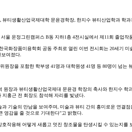
티생활산업국제대학 문윤경학장, 한지수 뷰티산업학과 학과장, 박초
울 운정그린캠퍼스 B동 지하1층 4전시실에서 제11회 졸업작품전시회 ‘
화장품미용학회 공동 주최로 열린 이번 전시회는 20세기 미술사
선보여졌다.
위원장을 포함한 학부생 41명과 대학원생 41명 등 80명이 넘는
원장과 뷰티생활산업국제대 문윤경 학장의 축사와 한지수 학과장,
 지홍근 전 회장도 참석해 자리를 빛냈다.
과 기술의 만남을 보여주며, 미술과 뷰티 간의 흥미로운 연결점을
큰 영감을 줄 것으로 기대한다”고 밝혔다.
호작용해 어떻게 새롭고 멋진 창조물을 탄생시킬 수 있는지를 보