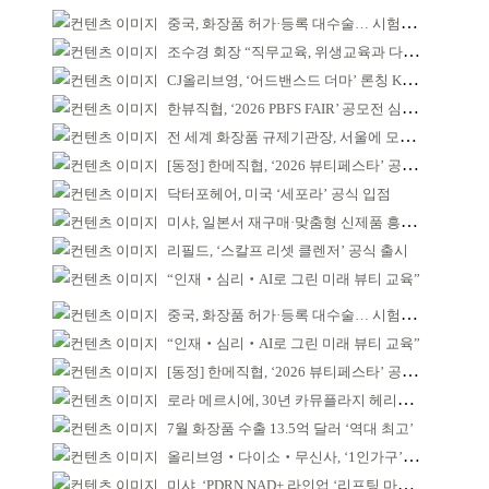
중국, 화장품 허가·등록 대수술… 시험자료 공용 허용
조수경 회장 “직무교육, 위생교육과 다르다”
CJ올리브영, ‘어드밴스드 더마’ 론칭 K더마 육성 박차
한뷰직협, ‘2026 PBFS FAIR’ 공모전 심사 성료
전 세계 화장품 규제기관장, 서울에 모인다
[동정] 한메직협, ‘2026 뷰티페스타’ 공동 주최
닥터포헤어, 미국 ‘세포라’ 공식 입점
미샤, 일본서 재구매·맞춤형 신제품 흥행 ‘쌍끌이’
리필드, ‘스칼프 리셋 클렌저’ 공식 출시
“인재‧심리‧AI로 그린 미래 뷰티 교육”
중국, 화장품 허가·등록 대수술… 시험자료 공용 허용
“인재‧심리‧AI로 그린 미래 뷰티 교육”
[동정] 한메직협, ‘2026 뷰티페스타’ 공동 주최
로라 메르시에, 30년 카뮤플라지 헤리티지 담아
7월 화장품 수출 13.5억 달러 ‘역대 최고’
올리브영‧다이소‧무신사, ‘1인가구’가 이끈다
미샤, ‘PDRN NAD+ 라인업 ‘리프팅 마스크’ 출시