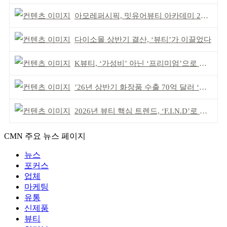
아모레퍼시픽, 밋유어뷰티 아카데미 2기 발대식
다이소몰 상반기 결산, ‘뷰티’가 이끌었다
K뷰티, ‘가성비’ 아닌 ‘프리미엄’으로 승부걸어야
’26년 상반기 화장품 수출 70억 달러 ‘역대 최고’
2026년 뷰티 핵심 트렌드, ‘F.I.N.D’로 읽는다
CMN 주요 뉴스 페이지
뉴스
포커스
업체
마케팅
유통
신제품
뷰티