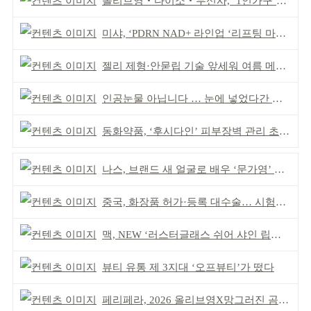
올리브영‧다이소‧무신사, ‘1인가구’가 이끈다
미샤, ‘PDRN NAD+ 라인업 ‘리프팅 마스크’ 출시
젤리 제형·안묻립 기술 앞세워 여름 메이크업 시장 공략
인공눈물 아닙니다 … 눈에 넣었다간 각막 손상
동화약품, ‘후시다인’ 피부장벽 관리 초점 ‘리브랜딩’
나스, 브랜드 새 얼굴로 배우 ‘문가영’ 발탁
중국, 화장품 허가·등록 대수술… 시험자료 공용 허용
맥, NEW ‘러스터글래스 쉬어 샤인 립스틱’ 출시
뷰티 유통 제 3지대 ‘오프뷰티’가 떴다
페리페라, 2026 올리브영X망그러진 곰 콜라보