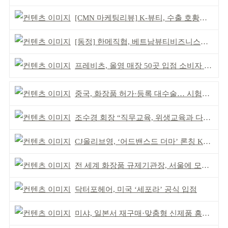
[CMN 마케팅리뷰] K-뷰티, 수출 호황이 본격적인 외연 확장 견인
[동정] 한메직협, 베트남뷰티비즈니스협회와 MOU
프레비츠, 올영 매장 50곳 입점 소비자 접점 강화
중국, 화장품 허가·등록 대수술… 시험자료 공용 허용
조수경 회장 “직무교육, 위생교육과 다르다”
CJ올리브영, ‘어드밴스드 더마’ 론칭 K더마 육성 박차
전 세계 화장품 규제기관장, 서울에 모인다
닥터포헤어, 미국 ‘세포라’ 공식 입점
미샤, 일본서 재구매·맞춤형 신제품 흥행 ‘쌍끌이’