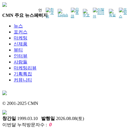
언
CMN 주요 뉴스페이지
어
뉴스
포커스
마케팅
신제품
뷰티
인터뷰
사람들
마케팅리뷰
기획특집
커뮤니티
© 2001-2025 CMN
창간일
1999.03.10
발행일
2026.08.08(토)
0
이번달 누적방문자수 :