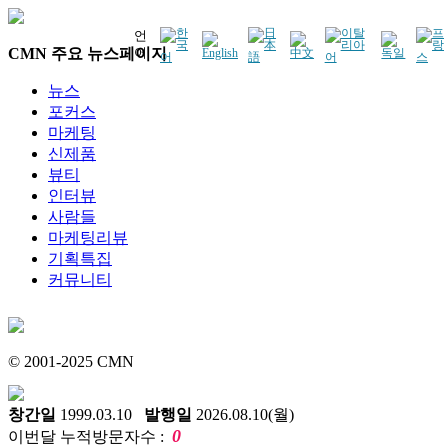
언
CMN 주요 뉴스페이지
어
뉴스
포커스
마케팅
신제품
뷰티
인터뷰
사람들
마케팅리뷰
기획특집
커뮤니티
© 2001-2025 CMN
창간일
1999.03.10
발행일
2026.08.10(월)
0
이번달 누적방문자수 :