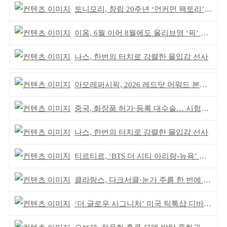
토니모리, 창립 20주년 ‘언커먼 팩토리’ 팝업 성료
이옴, 6월 이어 8월에도 올리브영 ‘픽’ 선정
나스, 한번의 터치로 강렬한 몰입감 선사
아모레퍼시픽, 2026 레드닷 어워드 본상 2개 수상
중국, 화장품 허가·등록 대수술… 시험자료 공용 허용
나스, 한번의 터치로 강렬한 몰입감 선사
티르티르, ‘BTS 더 시티 아리랑-뉴욕’ 참여
클라랑스, 다크서클·눈가 주름 한 번에 더블 케어
‘더 글로우 시그니처’ 미국 틱톡샵 디바이스 부문 1위