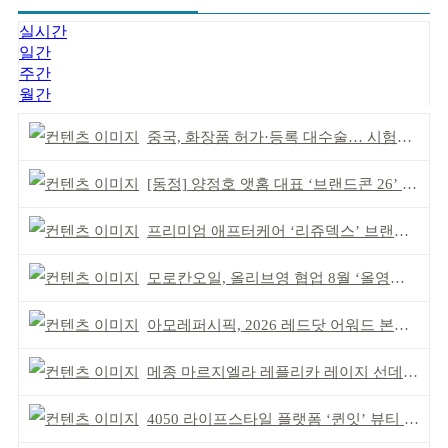
실시간
일간
주간
월간
중국, 화장품 허가·등록 대수술… 시험자료 공용 허용
[동정] 양정호 앳홈 대표 ‘브랜드콘 26’ 강연
프리미엄 애프터케어 ‘리쥬덱스’ 브랜드 리뉴얼
모로칸오일, 올리브영 협업 8월 ‘올영픽’ 선정
아모레퍼시픽, 2026 레드닷 어워드 본상 2개 수상
메종 마르지엘라 레플리카 레이지 선데이 모닝 디퓨저
4050 라이프스타일 플랫폼 ‘퀸잇’ 뷰티 성장세