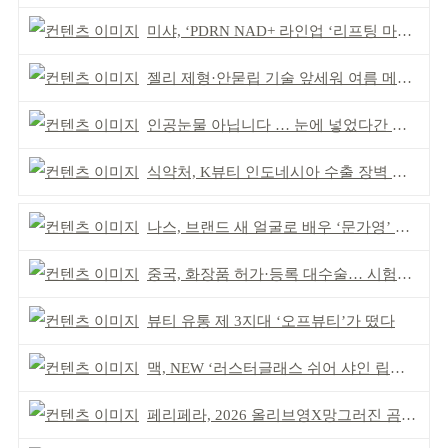
미샤, ‘PDRN NAD+ 라인업 ‘리프팅 마스크’ 출시
젤리 제형·안묻립 기술 앞세워 여름 메이크업 시장 공략
인공눈물 아닙니다 … 눈에 넣었다간 각막 손상
식약처, K뷰티 인도네시아 수출 장벽 완화 성과
나스, 브랜드 새 얼굴로 배우 ‘문가영’ 발탁
중국, 화장품 허가·등록 대수술… 시험자료 공용 허용
뷰티 유통 제 3지대 ‘오프뷰티’가 떴다
맥, NEW ‘러스터글래스 쉬어 샤인 립스틱’ 출시
페리페라, 2026 올리브영X망그러진 곰 콜라보