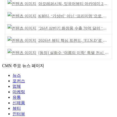
아모레퍼시픽, 밋유어뷰티 아카데미 2기 발대식
K뷰티, ‘가성비’ 아닌 ‘프리미엄’으로 승부걸어야
’26년 상반기 화장품 수출 70억 달러 ‘역대 최고’
2026년 뷰티 핵심 트렌드, ‘F.I.N.D’로 읽는다
[동정] 설화수 ‘여름의 미학’ 특별 전시 개최
CMN 주요 뉴스 페이지
뉴스
포커스
업체
마케팅
유통
신제품
뷰티
인터뷰