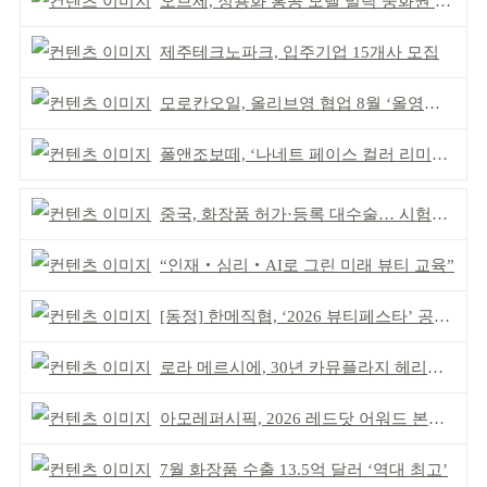
오브제, 정용화 홍콩 모델 발탁 중화권 공략 강화
제주테크노파크, 입주기업 15개사 모집
모로칸오일, 올리브영 협업 8월 ‘올영픽’ 선정
폴앤조보떼, ‘나네트 페이스 컬러 리미티드’ 출시
중국, 화장품 허가·등록 대수술… 시험자료 공용 허용
“인재‧심리‧AI로 그린 미래 뷰티 교육”
[동정] 한메직협, ‘2026 뷰티페스타’ 공동 주최
로라 메르시에, 30년 카뮤플라지 헤리티지 담아
아모레퍼시픽, 2026 레드닷 어워드 본상 2개 수상
7월 화장품 수출 13.5억 달러 ‘역대 최고’