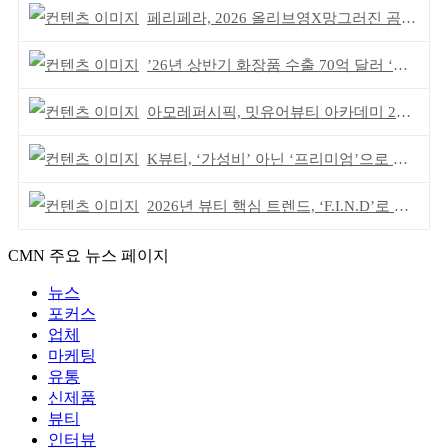
페리페라, 2026 올리브영X망그러진 곰 콜라보
’26년 상반기 화장품 수출 70억 달러 ‘역대 최고’
아모레퍼시픽, 밋유어뷰티 아카데미 2기 발대식
K뷰티, ‘가성비’ 아닌 ‘프리미엄’으로 승부걸어야
2026년 뷰티 핵심 트렌드, ‘F.I.N.D’로 읽는다
CMN 주요 뉴스 페이지
뉴스
포커스
업체
마케팅
유통
신제품
뷰티
인터뷰