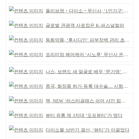
올리브영‧다이소‧무신사, ‘1인가구’가 이끈다
글로벌 관광객 사로잡은 K-퍼스널컬러
동화약품, ‘후시다인’ 피부장벽 관리 초점 ‘리브랜딩’
프리미엄 헤어케어 ‘시노루’ 무신사 온라인 입점
나스, 브랜드 새 얼굴로 배우 ‘문가영’ 발탁
중국, 화장품 허가·등록 대수술… 시험자료 공용 허용
맥, NEW ‘러스터글래스 쉬어 샤인 립스틱’ 출시
뷰티 유통 제 3지대 ‘오프뷰티’가 떴다
다이소몰 상반기 결산, ‘뷰티’가 이끌었다