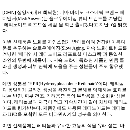
[CMN] 삼양사(대표 최낙현) 더마 바이오 코스메틱 브랜드 메
디앤서(MediAnswer)는 슬로우에이징 뷰티 트렌드를 겨냥한
‘레티노이드 리프트실 세럼’을 최근 출시했다고 지난 5일 밝혔
다.
이번 신제품은 노화를 자연스럽게 받아들이며 건강한 아름다
움을 추구하는 슬로우에이징(Slow Aging, 저속 노화) 트렌드를
겨냥한 ‘메디앤서 레티노이드 리프트실 마스크팩’과 동일한
라인의 두번째 제품이다. 저속 노화에 특화된 제품인 만큼 콜
라겐 생성과 피부 탄력에 도움을 주는 성분들이 주로 함유됐
다.
메인 성분은 ‘HPR(Hydroxypinacolone Retinoate)’이다. 레티놀
과 동일하게 콜라겐 생성을 촉진하고 분해를 억제하는 효과를
내는 반면, 피부 건조, 가려움증 등의 부작용을 최소화한 성분
이다. 레티놀보다 자극이 적고 지속시간이 길어 차세대 레티노
이드로 평가받는다. 제품명에도 사용된 레티노이드는 레티놀
과 HPR을 포함한 모든 비타민A 계열 성분을 의미한다.
이번 신제품에는 레티놀과 유사한 효능의 식물 유래 성분 ‘바