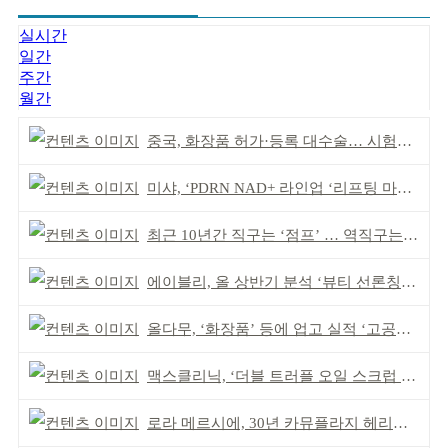
실시간
일간
주간
월간
중국, 화장품 허가·등록 대수술… 시험자료 공용 허용
미샤, ‘PDRN NAD+ 라인업 ‘리프팅 마스크’ 출시
최근 10년간 직구는 ‘점프’ … 역직구는 ‘부침’
에이블리, 올 상반기 분석 ‘뷰티 선론칭 거점’ 안착
올다무, ‘화장품’ 등에 업고 실적 ‘고공비행’
맥스클리닉, ‘더블 트러플 오일 스크럽 바디 워시’ 공개
로라 메르시에, 30년 카뮤플라지 헤리티지 담아