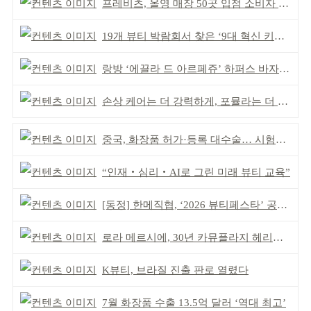
프레비츠, 올영 매장 50곳 입점 소비자 접점 강화
19개 뷰티 박람회서 찾은 ‘9대 혁신 키워드’
랑방 ‘에끌라 드 아르페쥬’ 하퍼스 바자 화보 공개
손상 케어는 더 강력하게, 포뮬라는 더 산뜻하게!
중국, 화장품 허가·등록 대수술… 시험자료 공용 허용
“인재‧심리‧AI로 그린 미래 뷰티 교육”
[동정] 한메직협, ‘2026 뷰티페스타’ 공동 주최
로라 메르시에, 30년 카뮤플라지 헤리티지 담아
K뷰티, 브라질 진출 판로 열렸다
7월 화장품 수출 13.5억 달러 ‘역대 최고’