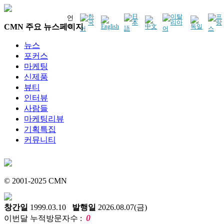
언
CMN 주요 뉴스페이지
어
뉴스
포커스
마케팅
신제품
뷰티
인터뷰
사람들
마케팅리뷰
기획특집
커뮤니티
© 2001-2025 CMN
창간일
1999.03.10
발행일
2026.08.07(금)
0
이번달 누적방문자수 :