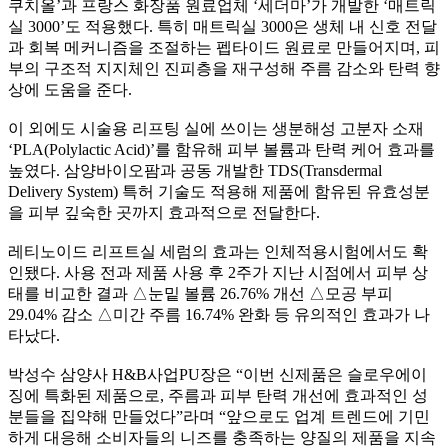
쿠치올’과 프랑스 화장품 원료업체 ‘세더마’가 개발한 ‘매트릭
실 3000’도 적용했다. 특히 매트릭실 3000은 생체 내 신호 전달
과 회복 메커니즘을 조절하는 펩타이드 원료로 만들어지며, 피
부의 구조적 지지체인 진피층을 재구성해 주름 감소와 탄력 향
상에 도움을 준다.
이 외에도 시술용 리프팅 실에 쓰이는 생분해성 고분자 소재
‘PLA(Polylactic Acid)’를 함유해 피부 볼륨과 탄력 케어 효과를
높였다. 삼양바이오팜과 공동 개발한 TDS(Transdermal
Delivery System) 특허 기술도 적용해 제품에 함유된 유효성분
을 피부 깊숙한 곳까지 효과적으로 전달한다.
레티노이드 리프트실 세럼의 효과는 인체적용시험에서도 확
인됐다. 사용 전과 제품 사용 후 2주가 지난 시점에서 피부 상
태를 비교한 결과 △눈밑 볼륨 26.76% 개선 △모공 부피
29.04% 감소 △미간 주름 16.74% 완화 등 유의적인 효과가 나
타났다.
박성수 삼양사 H&B사업PU장은 “이번 신제품은 슬로우에이
징에 특화된 제품으로, 주름과 피부 탄력 개선에 효과적인 성
분들을 집약해 만들었다”라며 “앞으로도 업계 트렌드에 기민
하게 대응해 소비자들의 니즈를 충족하는 양질의 제품을 지속