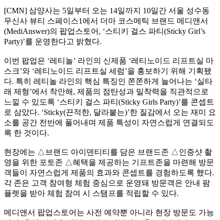
[CMN] 삼양사는 5일부터 오는 14일까지 10일간 서울 성수동
무신사 뷰티 스페이스1에서 더마 코스메틱 브랜드 메디앤서
(MediAnswer)의 팝업스토어, ‘스티키 걸스 파티(Sticky Girl’s
Party)’를 운영한다고 밝혔다.
이번 팝업은 ‘레티놀’ 라인의 신제품 ‘레티노이드 리프트실 마
스크’와 ‘레티노이드 리프트실 세럼’을 홍보하기 위해 기획됐
다. 특히 레티놀 라인의 핵심 특징인 쫀쫀하게 늘어나는 ‘실타
래 제형’에서 착안해, 제품의 점탄성과 밀착력을 직관적으로
느낄 수 있도록 ‘스티키 걸스 파티(Sticky Girls Party)’를 콘셉트
로 삼았다. ‘Sticky(끈적한, 달라붙는)’한 질감에서 오는 재미 요
소를 공간 전반에 풀어내며 제품 특성이 자연스럽게 연결되도
록 한 것이다.
현장에는 △브랜드 아이덴티티를 담은 브랜드존 △인증샷 촬
영을 위한 포토존 △혜택을 제공하는 기프트존을 마련해 방문
객들이 자연스럽게 제품의 효과와 콘셉트를 경험하도록 했다.
각 존은 고객 참여형 체험 중심으로 운영돼 방문객은 안내 팜
플렛을 받아 체험 참여 시 스탬프를 적립할 수 있다.
메디앤서 팝업스토어는 사전 예약뿐 아니라 현장 방문도 가능