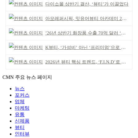
다이소몰 상반기 결산, ‘뷰티’가 이끌었다
아모레퍼시픽, 밋유어뷰티 아카데미 2기 발대식
’26년 상반기 화장품 수출 70억 달러 ‘역대 최고’
K뷰티, ‘가성비’ 아닌 ‘프리미엄’으로 승부걸어야
2026년 뷰티 핵심 트렌드, ‘F.I.N.D’로 읽는다
CMN 주요 뉴스 페이지
뉴스
포커스
업체
마케팅
유통
신제품
뷰티
인터뷰