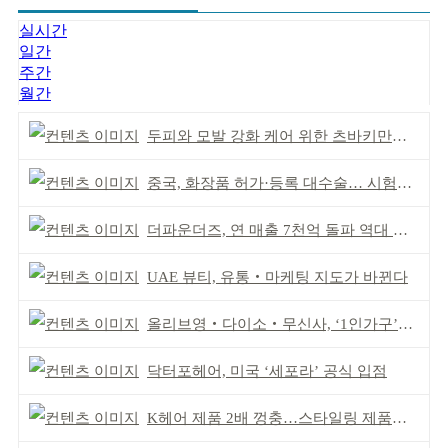
실시간
일간
주간
월간
두피와 모발 강화 케어 위한 츠바키만의 솔루션 제시
중국, 화장품 허가·등록 대수술… 시험자료 공용 허용
더파운더즈, 연 매출 7천억 돌파 역대 최대 실적
UAE 뷰티, 유통‧마케팅 지도가 바뀐다
올리브영‧다이소‧무신사, ‘1인가구’가 이끈다
닥터포헤어, 미국 ‘세포라’ 공식 입점
K헤어 제품 2배 껑충…스타일링 제품도 인기