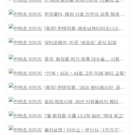
전 세계 화장품 규제기관장, 서울에 모인다
한국콜마, 해양 산호 안전성 검증 체계 구축
[동정] 한메직협, 베트남뷰티비즈니스협회와 MOU
닥터포헤어, 미국 ‘세포라’ 공식 입점
중국, 화장품 허가·등록 대수술… 시험자료 공용 허용
“인재‧심리‧AI로 그린 미래 뷰티 교육”
[동정] 한메직협, ‘2026 뷰티페스타’ 공동 주최
로라 메르시에, 30년 카뮤플라지 헤리티지 담아
7월 화장품 수출 13.5억 달러 ‘역대 최고’
올리브영‧다이소‧무신사, ‘1인가구’가 이끈다