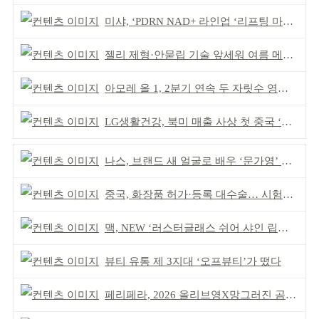
미샤, ‘PDRN NAD+ 라인업 ‘리프팅 마스크’ 출시
젤리 제형·안묻립 기술 앞세워 여름 메이크업 시장 공략
아모레 올 1, 2분기 연속 두 자릿수 영업이익률 기록
LG생활건강, 북미 매출 사상 첫 중국 ‘추월’
나스, 브랜드 새 얼굴로 배우 ‘문가영’ 발탁
중국, 화장품 허가·등록 대수술… 시험자료 공용 허용
맥, NEW ‘러스터글래스 쉬어 샤인 립스틱’ 출시
뷰티 유통 제 3지대 ‘오프뷰티’가 떴다
페리페라, 2026 올리브영X망그러진 곰 콜라보