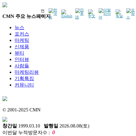
언
CMN 주요 뉴스페이지
어
뉴스
포커스
마케팅
신제품
뷰티
인터뷰
사람들
마케팅리뷰
기획특집
커뮤니티
© 2001-2025 CMN
창간일
1999.03.10
발행일
2026.08.08(토)
0
이번달 누적방문자수 :