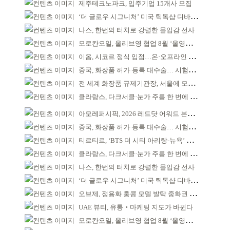
제주테크노파크, 입주기업 15개사 모집
‘더 글로우 시그니처’ 미국 틱톡샵 디바이스 부문 1위
나스, 한번의 터치로 강렬한 몰입감 선사
모로칸오일, 올리브영 협업 8월 ‘올영픽’ 선정
이옴, 시코르 정식 입점…온·오프라인 유통망 확대
중국, 화장품 허가·등록 대수술… 시험자료 공용 허용
전 세계 화장품 규제기관장, 서울에 모인다
클라랑스, 다크서클·눈가 주름 한 번에 더블 케어
아모레퍼시픽, 2026 레드닷 어워드 본상 2개 수상
중국, 화장품 허가·등록 대수술… 시험자료 공용 허용
티르티르, ‘BTS 더 시티 아리랑-뉴욕’ 참여
클라랑스, 다크서클·눈가 주름 한 번에 더블 케어
나스, 한번의 터치로 강렬한 몰입감 선사
‘더 글로우 시그니처’ 미국 틱톡샵 디바이스 부문 1위
오브제, 정용화 홍콩 모델 발탁 중화권 공략 강화
UAE 뷰티, 유통‧마케팅 지도가 바뀐다
모로칸오일, 올리브영 협업 8월 ‘올영픽’ 선정