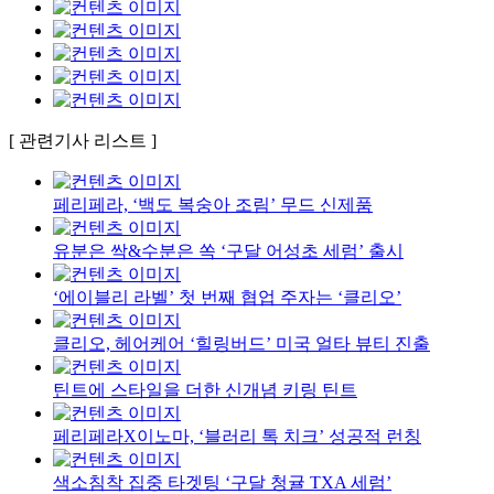
[ 관련기사 리스트 ]
페리페라, ‘백도 복숭아 조림’ 무드 신제품
유분은 싹&수분은 쏙 ‘구달 어성초 세럼’ 출시
‘에이블리 라벨’ 첫 번째 협업 주자는 ‘클리오’
클리오, 헤어케어 ‘힐링버드’ 미국 얼타 뷰티 진출
틴트에 스타일을 더한 신개념 키링 틴트
페리페라X이노마, ‘블러리 톡 치크’ 성공적 런칭
색소침착 집중 타겟팅 ‘구달 청귤 TXA 세럼’