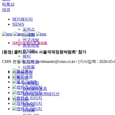
틱톡샵
애경
메인페이지
NEWS
포커스
마케팅
연구개발
대한민국 베스트 화장품
원부자재
인터뷰
[동정] 클리오, ‘2026 서울국제정원박람회’ 참가
뷰티
CMN 편집국 기자 <webmaster@cmn.co.kr>
보도자료
[기사입력 : 2026-05-0
사람들
마케팅리뷰
기획이슈
기획특집
스페셜리포트
브랜드프리젠테이션
커뮤니티
트렌드
신제품