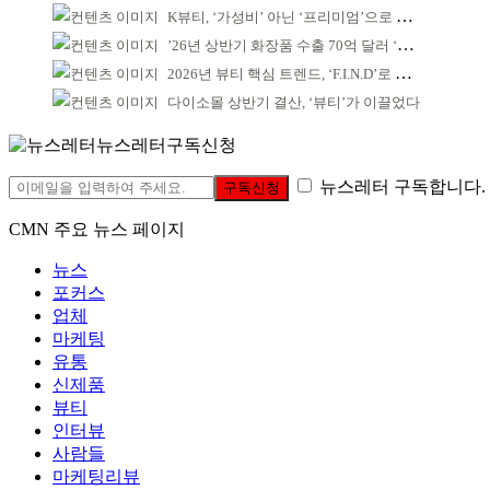
K뷰티, ‘가성비’ 아닌 ‘프리미엄’으로 승부걸어야
’26년 상반기 화장품 수출 70억 달러 ‘역대 최고’
2026년 뷰티 핵심 트렌드, ‘F.I.N.D’로 읽는다
다이소몰 상반기 결산, ‘뷰티’가 이끌었다
뉴스레터구독신청
뉴스레터 구독합니다.
구독신청
CMN 주요 뉴스 페이지
뉴스
포커스
업체
마케팅
유통
신제품
뷰티
인터뷰
사람들
마케팅리뷰