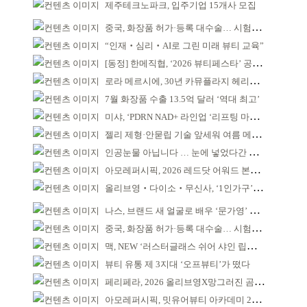
제주테크노파크, 입주기업 15개사 모집
중국, 화장품 허가·등록 대수술… 시험자료 공용 허용
“인재‧심리‧AI로 그린 미래 뷰티 교육”
[동정] 한메직협, ‘2026 뷰티페스타’ 공동 주최
로라 메르시에, 30년 카뮤플라지 헤리티지 담아
7월 화장품 수출 13.5억 달러 ‘역대 최고’
미샤, ‘PDRN NAD+ 라인업 ‘리프팅 마스크’ 출시
젤리 제형·안묻립 기술 앞세워 여름 메이크업 시장 공략
인공눈물 아닙니다 … 눈에 넣었다간 각막 손상
아모레퍼시픽, 2026 레드닷 어워드 본상 2개 수상
올리브영‧다이소‧무신사, ‘1인가구’가 이끈다
나스, 브랜드 새 얼굴로 배우 ‘문가영’ 발탁
중국, 화장품 허가·등록 대수술… 시험자료 공용 허용
맥, NEW ‘러스터글래스 쉬어 샤인 립스틱’ 출시
뷰티 유통 제 3지대 ‘오프뷰티’가 떴다
페리페라, 2026 올리브영X망그러진 곰 콜라보
아모레퍼시픽, 밋유어뷰티 아카데미 2기 발대식