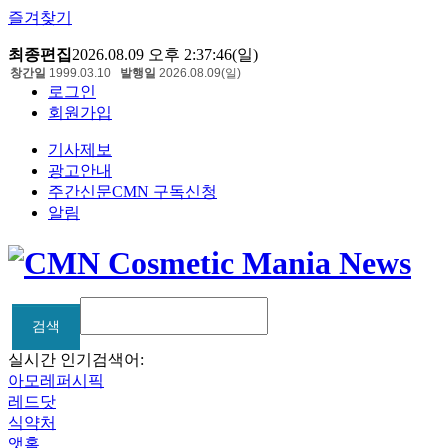
즐겨찾기
최종편집
2026.08.09 오후 2:37:46(일)
창간일
1999.03.10
발행일
2026.08.09(일)
로그인
회원가입
기사제보
광고안내
주간신문CMN 구독신청
알림
검색
검색
실시간 인기검색어:
아모레퍼시픽
레드닷
식약처
앳홈