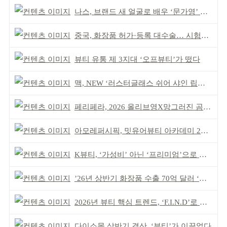
나스, 브랜드 새 얼굴로 배우 ‘문가영’ 발탁
중국, 화장품 허가·등록 대수술… 시험자료 공용 허용
뷰티 유통 제 3지대 ‘오프뷰티’가 떴다
맥, NEW ‘러스터글래스 쉬어 샤인 립스틱’ 출시
페리페라, 2026 올리브영X망그러진 곰 콜라보
아모레퍼시픽, 밋유어뷰티 아카데미 2기 발대식
K뷰티, ‘가성비’ 아닌 ‘프리미엄’으로 승부걸어야
’26년 상반기 화장품 수출 70억 달러 ‘역대 최고’
2026년 뷰티 핵심 트렌드, ‘F.I.N.D’로 읽는다
다이소몰 상반기 결산, ‘뷰티’가 이끌었다