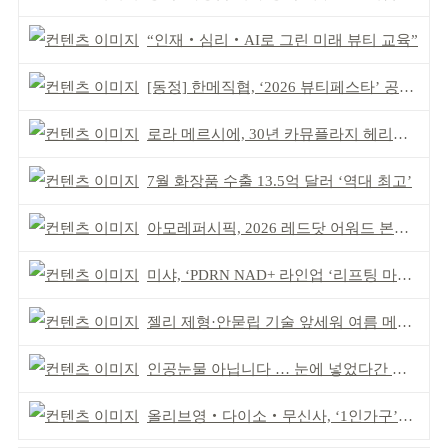
“인재‧심리‧AI로 그린 미래 뷰티 교육”
[동정] 한메직협, ‘2026 뷰티페스타’ 공동 주최
로라 메르시에, 30년 카뮤플라지 헤리티지 담아
7월 화장품 수출 13.5억 달러 ‘역대 최고’
아모레퍼시픽, 2026 레드닷 어워드 본상 2개 수상
미샤, ‘PDRN NAD+ 라인업 ‘리프팅 마스크’ 출시
젤리 제형·안묻립 기술 앞세워 여름 메이크업 시장 공략
인공눈물 아닙니다 … 눈에 넣었다간 각막 손상
올리브영‧다이소‧무신사, ‘1인가구’가 이끈다