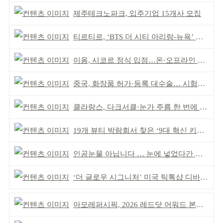
제주테크노파크, 입주기업 15개사 모집
티르티르, ‘BTS 더 시티 아리랑-뉴욕’ 참여
이옴, 시코르 정식 입점…온·오프라인 유통망 확대
중국, 화장품 허가·등록 대수술… 시험자료 공용 허용
클라랑스, 다크서클·눈가 주름 한 번에 더블 케어
19개 뷰티 박람회서 찾은 ‘9대 혁신 키워드’
인공눈물 아닙니다 … 눈에 넣었다간 각막 손상
‘더 글로우 시그니처’ 미국 틱톡샵 디바이스 부문 1위
아모레퍼시픽, 2026 레드닷 어워드 본상 2개 수상