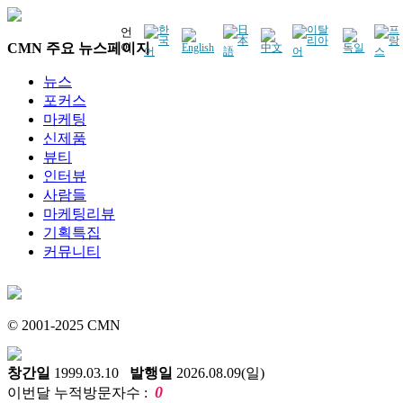
언
CMN 주요 뉴스페이지
어
뉴스
포커스
마케팅
신제품
뷰티
인터뷰
사람들
마케팅리뷰
기획특집
커뮤니티
© 2001-2025 CMN
창간일
1999.03.10
발행일
2026.08.09(일)
0
이번달 누적방문자수 :