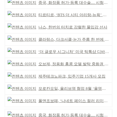
중국, 화장품 허가·등록 대수술… 시험자료 공용 허용
티르티르, ‘BTS 더 시티 아리랑-뉴욕’ 참여
나스, 한번의 터치로 강렬한 몰입감 선사
클라랑스, 다크서클·눈가 주름 한 번에 더블 케어
‘더 글로우 시그니처’ 미국 틱톡샵 디바이스 부문 1위
오브제, 정용화 홍콩 모델 발탁 중화권 공략 강화
제주테크노파크, 입주기업 15개사 모집
모로칸오일, 올리브영 협업 8월 ‘올영픽’ 선정
폴앤조보떼, ‘나네트 페이스 컬러 리미티드’ 출시
중국, 화장품 허가·등록 대수술… 시험자료 공용 허용