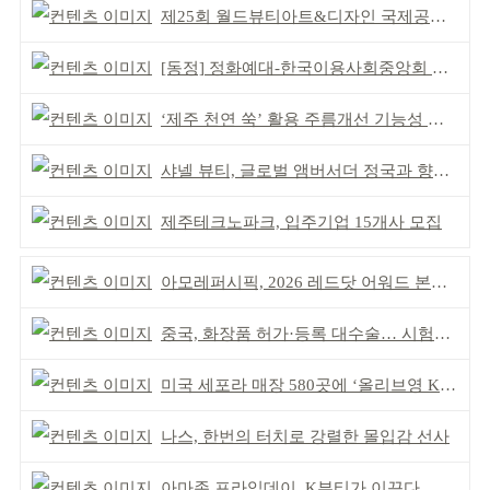
제25회 월드뷰티아트&디자인 국제공모전 시상식 성황
[동정] 정화예대-한국이용사회중앙회 업무협약
‘제주 천연 쑥’ 활용 주름개선 기능성 식약처 심사 통과
샤넬 뷰티, 글로벌 앰버서더 정국과 향수 캠페인 공개
제주테크노파크, 입주기업 15개사 모집
아모레퍼시픽, 2026 레드닷 어워드 본상 2개 수상
중국, 화장품 허가·등록 대수술… 시험자료 공용 허용
미국 세포라 매장 580곳에 ‘올리브영 K뷰티에딧’ 론칭
나스, 한번의 터치로 강렬한 몰입감 선사
아마존 프라임데이, K뷰티가 이끈다