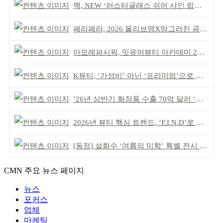
맥, NEW ‘러스터글래스 쉬어 샤인 립스틱’ 출시
페리페라, 2026 올리브영X망그러진 곰 콜라보
아모레퍼시픽, 밋유어뷰티 아카데미 2기 발대식
K뷰티, ‘가성비’ 아닌 ‘프리미엄’으로 승부걸어야
’26년 상반기 화장품 수출 70억 달러 ‘역대 최고’
2026년 뷰티 핵심 트렌드, ‘F.I.N.D’로 읽는다
[동정] 설화수 ‘여름의 미학’ 특별 전시 개최
CMN 주요 뉴스 페이지
뉴스
포커스
업체
마케팅