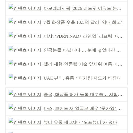
아모레퍼시픽, 2026 레드닷 어워드 본상 2개 수상
7월 화장품 수출 13.5억 달러 ‘역대 최고’
미샤, ‘PDRN NAD+ 라인업 ‘리프팅 마스크’ 출시
인공눈물 아닙니다 … 눈에 넣었다간 각막 손상
젤리 제형·안묻립 기술 앞세워 여름 메이크업 시장 공략
UAE 뷰티, 유통‧마케팅 지도가 바뀐다
중국, 화장품 허가·등록 대수술… 시험자료 공용 허용
나스, 브랜드 새 얼굴로 배우 ‘문가영’ 발탁
뷰티 유통 제 3지대 ‘오프뷰티’가 떴다