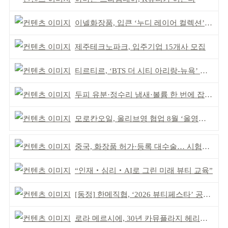
이넬화장품, 입큰 ‘누디 레이어 컬렉션’ 출시
제주테크노파크, 입주기업 15개사 모집
티르티르, ‘BTS 더 시티 아리랑-뉴욕’ 참여
두피 유분·정수리 냄새·볼륨 한 번에 잡는다
모로칸오일, 올리브영 협업 8월 ‘올영픽’ 선정
중국, 화장품 허가·등록 대수술… 시험자료 공용 허용
“인재‧심리‧AI로 그린 미래 뷰티 교육”
[동정] 한메직협, ‘2026 뷰티페스타’ 공동 주최
로라 메르시에, 30년 카뮤플라지 헤리티지 담아