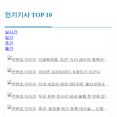
인기기사 TOP 10
실시간
일간
주간
월간
이넬화장품, 입큰 ‘누디 레이어 컬렉션’ 출시
아마존 프라임데이, K뷰티가 이끈다
미국 세포라 매장 580곳에 ‘올리브영 K뷰티에딧’ 론칭
두피 유분·정수리 냄새·볼륨 한 번에 잡는다
중국, 화장품 허가·등록 대수술… 시험자료 공용 허용