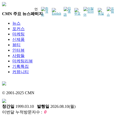
언
CMN 주요 뉴스페이지
어
뉴스
포커스
마케팅
신제품
뷰티
인터뷰
사람들
마케팅리뷰
기획특집
커뮤니티
© 2001-2025 CMN
창간일
1999.03.10
발행일
2026.08.10(월)
0
이번달 누적방문자수 :