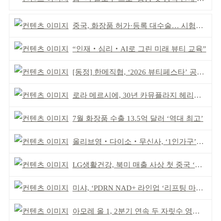
중국, 화장품 허가·등록 대수술… 시험자료 공용 허용
“인재‧심리‧AI로 그린 미래 뷰티 교육”
[동정] 한메직협, ‘2026 뷰티페스타’ 공동 주최
로라 메르시에, 30년 카뮤플라지 헤리티지 담아
7월 화장품 수출 13.5억 달러 ‘역대 최고’
올리브영‧다이소‧무신사, ‘1인가구’가 이끈다
LG생활건강, 북미 매출 사상 첫 중국 ‘추월’
미샤, ‘PDRN NAD+ 라인업 ‘리프팅 마스크’ 출시
아모레 올 1, 2분기 연속 두 자릿수 영업이익률 기록