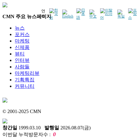
언
CMN 주요 뉴스페이지
어
뉴스
포커스
마케팅
신제품
뷰티
인터뷰
사람들
마케팅리뷰
기획특집
커뮤니티
© 2001-2025 CMN
창간일
1999.03.10
발행일
2026.08.07(금)
0
이번달 누적방문자수 :