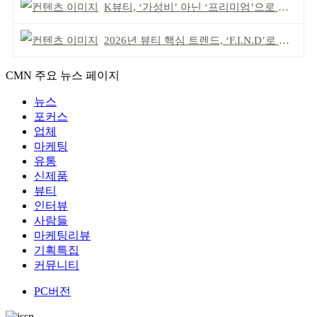
K뷰티, ‘가성비’ 아닌 ‘프리미엄’으로 승부걸어야
2026년 뷰티 핵심 트렌드, ‘F.I.N.D’로 읽는다
CMN 주요 뉴스 페이지
뉴스
포커스
업체
마케팅
유통
신제품
뷰티
인터뷰
사람들
마케팅리뷰
기획특집
커뮤니티
PC버전