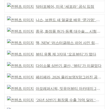
닥터포헤어, 미국 ‘세포라’ 공식 입점
나스, 브랜드 새 얼굴로 배우 ‘문가영’ 발탁
중국, 화장품 허가·등록 대수술… 시험자료 공용 허용
맥, NEW ‘러스터글래스 쉬어 샤인 립스틱’ 출시
뷰티 유통 제 3지대 ‘오프뷰티’가 떴다
다이소몰 상반기 결산, ‘뷰티’가 이끌었다
페리페라, 2026 올리브영X망그러진 곰 콜라보
아모레퍼시픽, 밋유어뷰티 아카데미 2기 발대식
’26년 상반기 화장품 수출 70억 달러 ‘역대 최고’