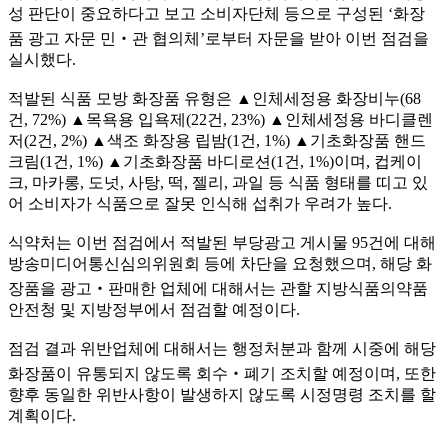
성 판단이 중요하다고 보고 소비자단체 등으로 구성된 ‘화장
품 광고 자문 민‧관 협의체’로부터 자문을 받아 이번 점검을
실시했다.
적발된 식품 모방 화장품 유형은 ▲인체세정용 화장비누(68
건, 72%) ▲목욕용 입욕제(22건, 23%) ▲인체세정용 바디클렌
저(2건, 2%) ▲색조 화장용 립밤(1건, 1%) ▲기초화장품 핸드
크림(1건, 1%) ▲기초화장품 바디로션(1건, 1%)이며, 컵케이
크, 마카롱, 도넛, 사탕, 떡, 젤리, 과일 등 식품 형태를 띠고 있
어 소비자가 식품으로 잘못 인식해 섭취가 우려가 높다.
식약처는 이번 점검에서 적발된 부당광고 게시물 95건에 대해
방송미디어통신심의위원회 등에 차단을 요청했으며, 해당 화
장품을 광고‧판매한 업체에 대해서는 관할 지방식품의약품
안전청 및 지방정부에서 점검할 예정이다.
점검 결과 위반업체에 대해서는 행정처분과 함께 시중에 해당
화장품이 유통되지 않도록 회수‧폐기 조치할 예정이며, 또한
향후 동일한 위반사항이 발생하지 않도록 시정명령 조치를 할
계획이다.