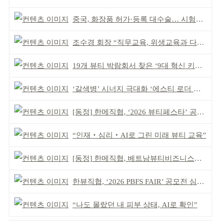
중국, 화장품 허가·등록 대수술… 시험자료 공용 허용
조수경 회장 “직무교육, 위생교육과 다르다”
19개 뷰티 박람회서 찾은 ‘9대 혁신 키워드’
‘갈색병’ 시너지 극대화 ‘에스티 로더 스킨부스터’ 출시
[동정] 한메직협, ‘2026 뷰티페스타’ 공동 주최
“인재‧심리‧AI로 그린 미래 뷰티 교육”
[동정] 한메직협, 베트남뷰티비즈니스협회와 MOU
한뷰직협, ‘2026 PBFS FAIR’ 공모전 심사 성료
“나도 몰랐던 내 피부 상태, AI로 확인”