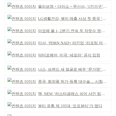
올리브영‧다이소‧무신사, ‘1인가구’가 이끈다
LG생활건강, 북미 매출 사상 첫 중국 ‘추월’
아모레 올 1, 2분기 연속 두 자릿수 영업이익률 기록
미샤, ‘PDRN NAD+ 라인업 ‘리프팅 마스크’ 출시
닥터포헤어, 미국 ‘세포라’ 공식 입점
나스, 브랜드 새 얼굴로 배우 ‘문가영’ 발탁
중국, 화장품 허가·등록 대수술… 시험자료 공용 허용
맥, NEW ‘러스터글래스 쉬어 샤인 립스틱’ 출시
뷰티 유통 제 3지대 ‘오프뷰티’가 떴다