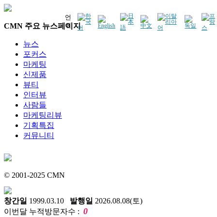
언
CMN 주요 뉴스페이지
어
뉴스
포커스
마케팅
신제품
뷰티
인터뷰
사람들
마케팅리뷰
기획특집
커뮤니티
© 2001-2025 CMN
창간일
1999.03.10
발행일
2026.08.08(토)
0
이번달 누적방문자수 :