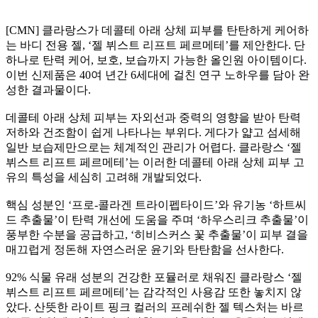
[CMN] 클라랑스가 데콜테 아래 상체 피부를 탄탄하게 케어하
는 바디 전용 젤, ‘젤 뷔스트 리프트 페르메테’를 제안한다. 단
하나로 탄력 케어, 보호, 보습까지 가능한 올인원 아이템이다.
이번 신제품은 40여 년간 6세대에 걸친 연구 노하우를 담아 완
성한 결과물이다.
데콜테 아래 상체 피부는 자외선과 중력의 영향을 받아 탄력
저하와 건조함이 쉽게 나타나는 부위다. 게다가 얇고 섬세해
일반 보습제만으로는 체계적인 관리가 어렵다. 클라랑스 ‘젤
뷔스트 리프트 페르메테’는 이러한 데콜테 아래 상체 피부 고
유의 특성을 세심히 고려해 개발되었다.
핵심 성분인 ‘프로-콜라겐 트라이펩타이드’와 유기농 ‘하트씨
드 추출물’이 탄력 개선에 도움을 주며 ‘하우스리크 추출물’이
풍부한 수분을 공급하고, ‘히비스커스 꽃 추출물’이 피부 결을
매끄럽게 정돈해 자연스러운 윤기와 탄탄함을 선사한다.
92% 식물 유래 성분의 건강한 포뮬러로 채워진 클라랑스 ‘젤
뷔스트 리프트 페르메테’는 감각적인 사용감 또한 놓치지 않
았다. 산뜻한 라이트 핑크 컬러의 프레쉬한 젤 텍스처는 바르