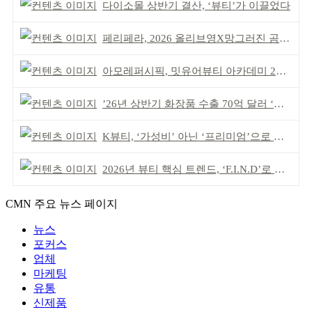
다이소몰 상반기 결산, ‘뷰티’가 이끌었다
페리페라, 2026 올리브영X망그러진 곰 콜라보
아모레퍼시픽, 밋유어뷰티 아카데미 2기 발대식
’26년 상반기 화장품 수출 70억 달러 ‘역대 최고’
K뷰티, ‘가성비’ 아닌 ‘프리미엄’으로 승부걸어야
2026년 뷰티 핵심 트렌드, ‘F.I.N.D’로 읽는다
CMN 주요 뉴스 페이지
뉴스
포커스
업체
마케팅
유통
신제품