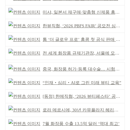
미샤, 일본서 재구매·맞춤형 신제품 흥행 ‘쌍끌이’
한뷰직협, ‘2026 PBFS FAIR’ 공모전 심사 성료
톰 ‘더 글로우 프로’ 홍콩 첫 공식 판매 완판
전 세계 화장품 규제기관장, 서울에 모인다
중국, 화장품 허가·등록 대수술… 시험자료 공용 허용
“인재‧심리‧AI로 그린 미래 뷰티 교육”
[동정] 한메직협, ‘2026 뷰티페스타’ 공동 주최
로라 메르시에, 30년 카뮤플라지 헤리티지 담아
7월 화장품 수출 13.5억 달러 ‘역대 최고’