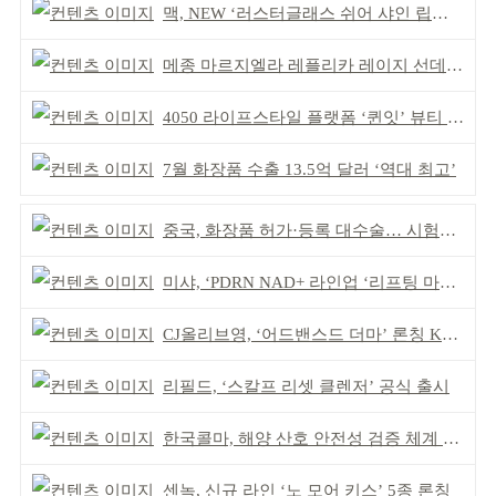
맥, NEW ‘러스터글래스 쉬어 샤인 립스틱’ 출시
메종 마르지엘라 레플리카 레이지 선데이 모닝 디퓨저
4050 라이프스타일 플랫폼 ‘퀸잇’ 뷰티 성장세
7월 화장품 수출 13.5억 달러 ‘역대 최고’
중국, 화장품 허가·등록 대수술… 시험자료 공용 허용
미샤, ‘PDRN NAD+ 라인업 ‘리프팅 마스크’ 출시
CJ올리브영, ‘어드밴스드 더마’ 론칭 K더마 육성 박차
리필드, ‘스칼프 리셋 클렌저’ 공식 출시
한국콜마, 해양 산호 안전성 검증 체계 구축
센녹, 신규 라인 ‘노 모어 키스’ 5종 론칭