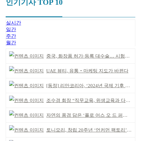
인기기사 TOP 10
실시간
일간
주간
월간
중국, 화장품 허가·등록 대수술… 시험자료 공용 허용
UAE 뷰티, 유통‧마케팅 지도가 바뀐다
[동정] 리만코리아, ‘2024년 국제 기후 포럼’ 참석
조수경 회장 “직무교육, 위생교육과 다르다”
자연의 풍경 담은 ‘폴로 어스 오 드 퍼퓸’ 4종 출시
토니모리, 창립 20주년 ‘언커먼 팩토리’ 팝업 성료