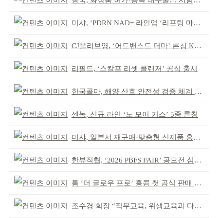
중국, 화장품 허가·등록 대수술… 시험자료 공용 허용
미샤, ‘PDRN NAD+ 라인업 ‘리프팅 마스크’ 출시
CJ올리브영, ‘어드밴스드 더마’ 론칭 K더마 육성 박차
리필드, ‘스칼프 리셋 클렌저’ 공식 출시
한국콜마, 해양 산호 안전성 검증 체계 구축
센녹, 신규 라인 ‘노 모어 키스’ 5종 론칭
미샤, 일본서 재구매·맞춤형 신제품 흥행 ‘쌍끌이’
한뷰직협, ‘2026 PBFS FAIR’ 공모전 심사 성료
톰 ‘더 글로우 프로’ 홍콩 첫 공식 판매 완판
조수경 회장 “직무교육, 위생교육과 다르다”