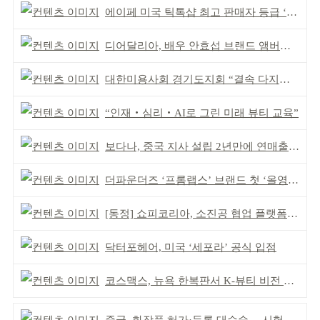
에이페 미국 틱톡샵 최고 판매자 등급 ‘Tier 5’ 달성
디어달리아, 배우 안효섭 브랜드 앰버서더 발탁
대한미용사회 경기도지회 “결속 다지며 재도약 모색”
“인재‧심리‧AI로 그린 미래 뷰티 교육”
보다나, 중국 지사 설립 2년만에 연매출 120억 돌파
더파운더즈 ‘프롬랩스’ 브랜드 첫 ‘올영픽’ 선정
[동정] 쇼피코리아, 소진공 협업 플랫폼 선정
닥터포헤어, 미국 ‘세포라’ 공식 입점
코스맥스, 뉴욕 한복판서 K-뷰티 비전 제시