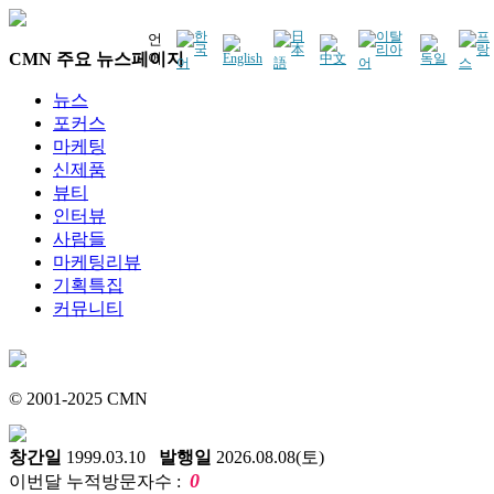
언
CMN 주요 뉴스페이지
어
뉴스
포커스
마케팅
신제품
뷰티
인터뷰
사람들
마케팅리뷰
기획특집
커뮤니티
© 2001-2025 CMN
창간일
1999.03.10
발행일
2026.08.08(토)
0
이번달 누적방문자수 :