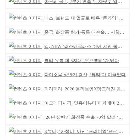
아모레 올 1, 2분기 연속 두 자릿수 영업이익률 기록
나스, 브랜드 새 얼굴로 배우 ‘문가영’ 발탁
중국, 화장품 허가·등록 대수술… 시험자료 공용 허용
맥, NEW ‘러스터글래스 쉬어 샤인 립스틱’ 출시
뷰티 유통 제 3지대 ‘오프뷰티’가 떴다
다이소몰 상반기 결산, ‘뷰티’가 이끌었다
페리페라, 2026 올리브영X망그러진 곰 콜라보
아모레퍼시픽, 밋유어뷰티 아카데미 2기 발대식
’26년 상반기 화장품 수출 70억 달러 ‘역대 최고’
K뷰티, ‘가성비’ 아닌 ‘프리미엄’으로 승부걸어야