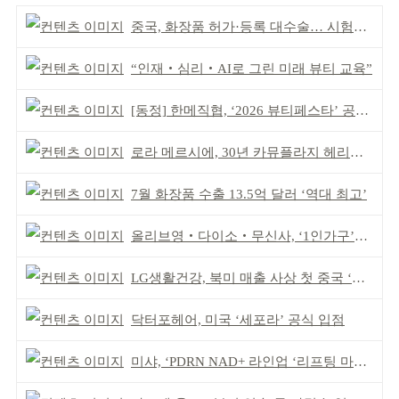
중국, 화장품 허가·등록 대수술… 시험자료 공용 허용
“인재‧심리‧AI로 그린 미래 뷰티 교육”
[동정] 한메직협, ‘2026 뷰티페스타’ 공동 주최
로라 메르시에, 30년 카뮤플라지 헤리티지 담아
7월 화장품 수출 13.5억 달러 ‘역대 최고’
올리브영‧다이소‧무신사, ‘1인가구’가 이끈다
LG생활건강, 북미 매출 사상 첫 중국 ‘추월’
닥터포헤어, 미국 ‘세포라’ 공식 입점
미샤, ‘PDRN NAD+ 라인업 ‘리프팅 마스크’ 출시