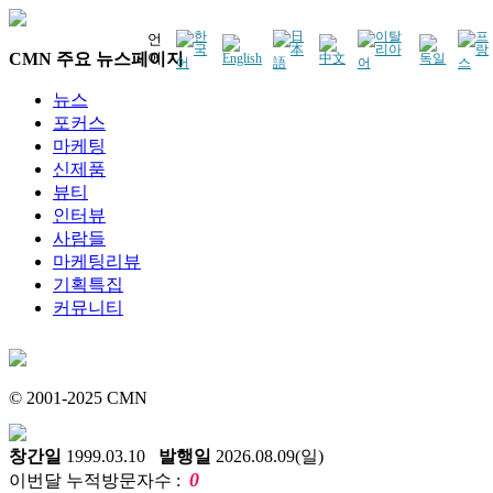
언
CMN 주요 뉴스페이지
어
뉴스
포커스
마케팅
신제품
뷰티
인터뷰
사람들
마케팅리뷰
기획특집
커뮤니티
© 2001-2025 CMN
창간일
1999.03.10
발행일
2026.08.09(일)
0
이번달 누적방문자수 :