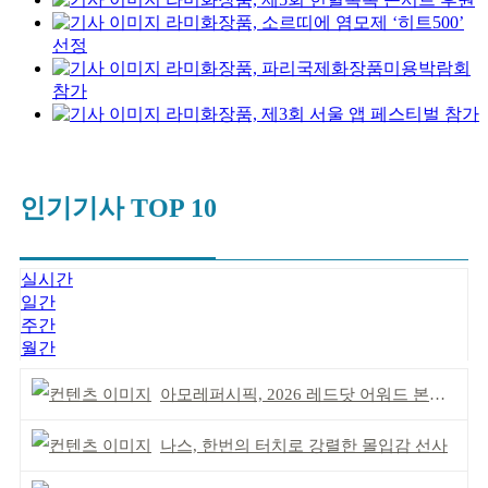
라미화장품, 소르띠에 염모제 ‘히트500’
선정
라미화장품, 파리국제화장품미용박람회
참가
라미화장품, 제3회 서울 앱 페스티벌 참가
인기기사 TOP 10
실시간
일간
주간
월간
아모레퍼시픽, 2026 레드닷 어워드 본상 2개 수상
나스, 한번의 터치로 강렬한 몰입감 선사