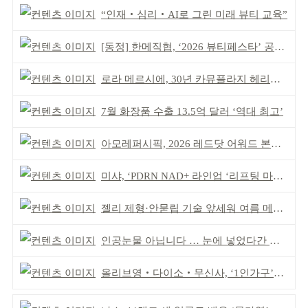
“인재‧심리‧AI로 그린 미래 뷰티 교육”
[동정] 한메직협, ‘2026 뷰티페스타’ 공동 주최
로라 메르시에, 30년 카뮤플라지 헤리티지 담아
7월 화장품 수출 13.5억 달러 ‘역대 최고’
아모레퍼시픽, 2026 레드닷 어워드 본상 2개 수상
미샤, ‘PDRN NAD+ 라인업 ‘리프팅 마스크’ 출시
젤리 제형·안묻립 기술 앞세워 여름 메이크업 시장 공략
인공눈물 아닙니다 … 눈에 넣었다간 각막 손상
올리브영‧다이소‧무신사, ‘1인가구’가 이끈다