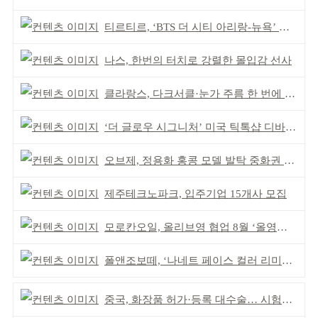
티르티르, ‘BTS 더 시티 아리랑-뉴욕’ 참여
나스, 한번의 터치로 강렬한 몰입감 선사
클라랑스, 다크서클·눈가 주름 한 번에 더블 케어
‘더 글로우 시그니처’ 미국 틱톡샵 디바이스 부문 1위
오브제, 정용화 홍콩 모델 발탁 중화권 공략 강화
제주테크노파크, 입주기업 15개사 모집
모로칸오일, 올리브영 협업 8월 ‘올영픽’ 선정
폴앤조보떼, ‘나네트 페이스 컬러 리미티드’ 출시
중국, 화장품 허가·등록 대수술… 시험자료 공용 허용