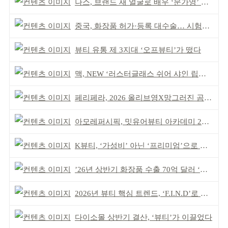
나스, 브랜드 새 얼굴로 배우 ‘문가영’ 발탁
중국, 화장품 허가·등록 대수술… 시험자료 공용 허용
뷰티 유통 제 3지대 ‘오프뷰티’가 떴다
맥, NEW ‘러스터글래스 쉬어 샤인 립스틱’ 출시
페리페라, 2026 올리브영X망그러진 곰 콜라보
아모레퍼시픽, 밋유어뷰티 아카데미 2기 발대식
K뷰티, ‘가성비’ 아닌 ‘프리미엄’으로 승부걸어야
’26년 상반기 화장품 수출 70억 달러 ‘역대 최고’
2026년 뷰티 핵심 트렌드, ‘F.I.N.D’로 읽는다
다이소몰 상반기 결산, ‘뷰티’가 이끌었다