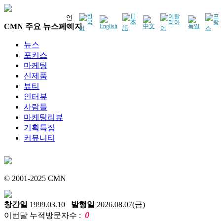
언
CMN 주요 뉴스페이지
어
뉴스
포커스
마케팅
신제품
뷰티
인터뷰
사람들
마케팅리뷰
기획특집
커뮤니티
© 2001-2025 CMN
창간일
1999.03.10
발행일
2026.08.07(금)
0
이번달 누적방문자수 :