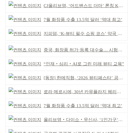
CJ올리브영, ‘어드밴스드 더마’ 론칭 K더마 육성 박차
7월 화장품 수출 13.5억 달러 ‘역대 최고’
지피덤, ‘K-뷰티 필수 쇼핑 코스’ 약국 공략
중국, 화장품 허가·등록 대수술… 시험자료 공용 허용
“인재‧심리‧AI로 그린 미래 뷰티 교육”
[동정] 한메직협, ‘2026 뷰티페스타’ 공동 주최
로라 메르시에, 30년 카뮤플라지 헤리티지 담아
7월 화장품 수출 13.5억 달러 ‘역대 최고’
올리브영‧다이소‧무신사, ‘1인가구’가 이끈다