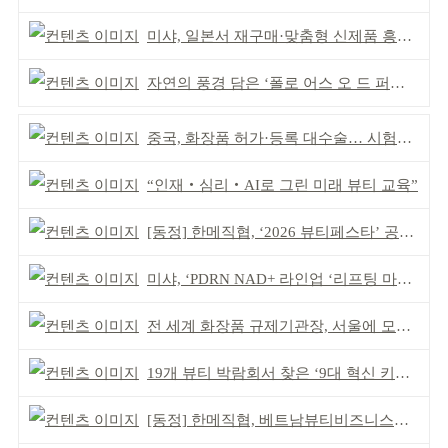
미샤, 일본서 재구매·맞춤형 신제품 흥행 ‘쌍끌이’
자연의 풍경 담은 ‘폴로 어스 오 드 퍼퓸’ 4종 출시
중국, 화장품 허가·등록 대수술… 시험자료 공용 허용
“인재‧심리‧AI로 그린 미래 뷰티 교육”
[동정] 한메직협, ‘2026 뷰티페스타’ 공동 주최
미샤, ‘PDRN NAD+ 라인업 ‘리프팅 마스크’ 출시
전 세계 화장품 규제기관장, 서울에 모인다
19개 뷰티 박람회서 찾은 ‘9대 혁신 키워드’
[동정] 한메직협, 베트남뷰티비즈니스협회와 MOU