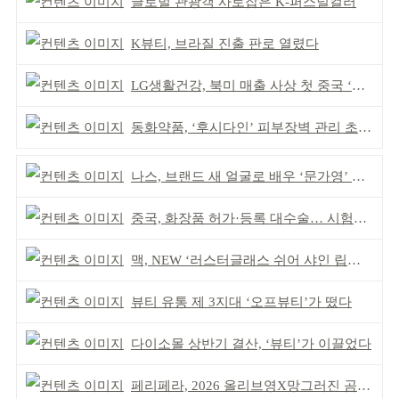
글로벌 관광객 사로잡은 K-퍼스널컬러
K뷰티, 브라질 진출 판로 열렸다
LG생활건강, 북미 매출 사상 첫 중국 ‘추월’
동화약품, ‘후시다인’ 피부장벽 관리 초점 ‘리브랜딩’
나스, 브랜드 새 얼굴로 배우 ‘문가영’ 발탁
중국, 화장품 허가·등록 대수술… 시험자료 공용 허용
맥, NEW ‘러스터글래스 쉬어 샤인 립스틱’ 출시
뷰티 유통 제 3지대 ‘오프뷰티’가 떴다
다이소몰 상반기 결산, ‘뷰티’가 이끌었다
페리페라, 2026 올리브영X망그러진 곰 콜라보