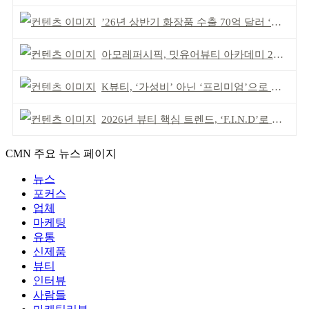
’26년 상반기 화장품 수출 70억 달러 ‘역대 최고’
아모레퍼시픽, 밋유어뷰티 아카데미 2기 발대식
K뷰티, ‘가성비’ 아닌 ‘프리미엄’으로 승부걸어야
2026년 뷰티 핵심 트렌드, ‘F.I.N.D’로 읽는다
CMN 주요 뉴스 페이지
뉴스
포커스
업체
마케팅
유통
신제품
뷰티
인터뷰
사람들