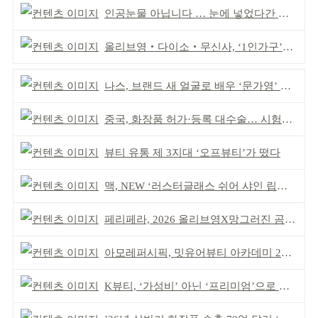
인공눈물 아닙니다 … 눈에 넣었다간 각막 손상
올리브영‧다이소‧무신사, ‘1인가구’가 이끈다
나스, 브랜드 새 얼굴로 배우 ‘문가영’ 발탁
중국, 화장품 허가·등록 대수술… 시험자료 공용 허용
뷰티 유통 제 3지대 ‘오프뷰티’가 떴다
맥, NEW ‘러스터글래스 쉬어 샤인 립스틱’ 출시
페리페라, 2026 올리브영X망그러진 곰 콜라보
아모레퍼시픽, 밋유어뷰티 아카데미 2기 발대식
K뷰티, ‘가성비’ 아닌 ‘프리미엄’으로 승부걸어야