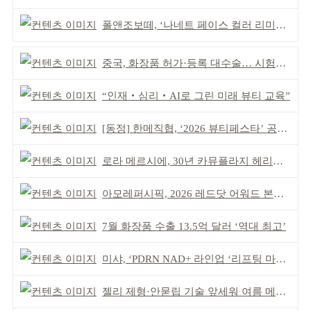
폴앤조보떼, ‘나네트 페이스 컬러 리미티드’ 출시
중국, 화장품 허가·등록 대수술… 시험자료 공용 허용
“인재‧심리‧AI로 그린 미래 뷰티 교육”
[동정] 한메직협, ‘2026 뷰티페스타’ 공동 주최
로라 메르시에, 30년 카뮤플라지 헤리티지 담아
아모레퍼시픽, 2026 레드닷 어워드 본상 2개 수상
7월 화장품 수출 13.5억 달러 ‘역대 최고’
미샤, ‘PDRN NAD+ 라인업 ‘리프팅 마스크’ 출시
젤리 제형·안묻립 기술 앞세워 여름 메이크업 시장 공략