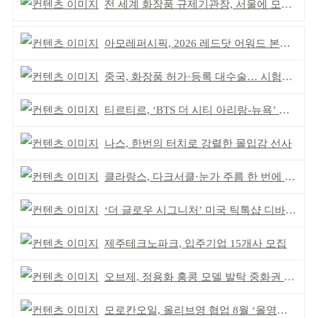
전 세계 화장품 규제기관장, 서울에 모인다
아모레퍼시픽, 2026 레드닷 어워드 본상 2개 수상
중국, 화장품 허가·등록 대수술… 시험자료 공용 허용
티르티르, ‘BTS 더 시티 아리랑-뉴욕’ 참여
나스, 한번의 터치로 강렬한 몰입감 선사
클라랑스, 다크서클·눈가 주름 한 번에 더블 케어
‘더 글로우 시그니처’ 미국 틱톡샵 디바이스 부문 1위
제주테크노파크, 입주기업 15개사 모집
오브제, 정용화 홍콩 모델 발탁 중화권 공략 강화
모로칸오일, 올리브영 협업 8월 ‘올영픽’ 선정