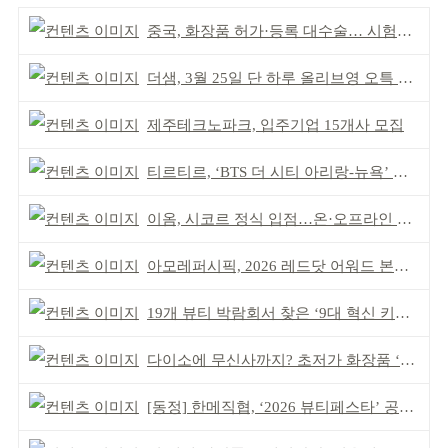
중국, 화장품 허가·등록 대수술… 시험자료 공용 허용
더샘, 3월 25일 단 하루 올리브영 오특 참여
제주테크노파크, 입주기업 15개사 모집
티르티르, ‘BTS 더 시티 아리랑-뉴욕’ 참여
이옴, 시코르 정식 입점…온·오프라인 유통망 확대
아모레퍼시픽, 2026 레드닷 어워드 본상 2개 수상
19개 뷰티 박람회서 찾은 ‘9대 혁신 키워드’
다이소에 무신사까지? 초저가 화장품 ‘전성시대’
[동정] 한메직협, ‘2026 뷰티페스타’ 공동 주최