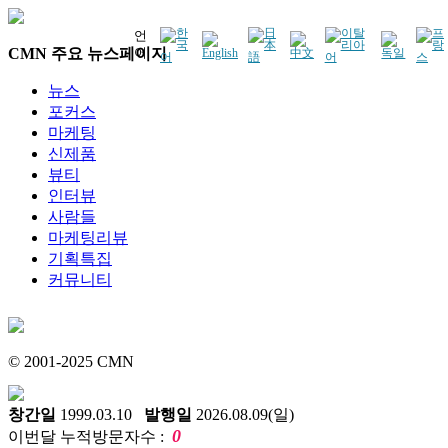
언
CMN 주요 뉴스페이지
어
뉴스
포커스
마케팅
신제품
뷰티
인터뷰
사람들
마케팅리뷰
기획특집
커뮤니티
© 2001-2025 CMN
창간일
1999.03.10
발행일
2026.08.09(일)
0
이번달 누적방문자수 :