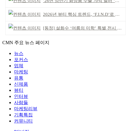
’26년 상반기 화장품 수출 70억 달러 ‘역대 최고’
2026년 뷰티 핵심 트렌드, ‘F.I.N.D’로 읽는다
[동정] 설화수 ‘여름의 미학’ 특별 전시 개최
CMN 주요 뉴스 페이지
뉴스
포커스
업체
마케팅
유통
신제품
뷰티
인터뷰
사람들
마케팅리뷰
기획특집
커뮤니티