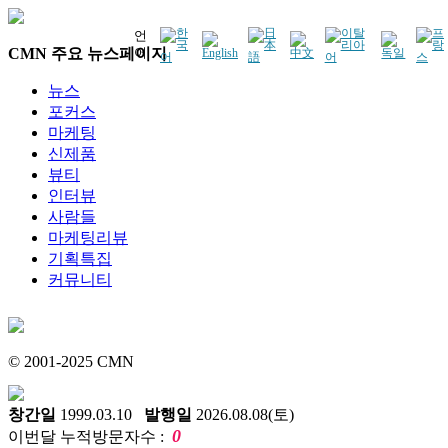
언
CMN 주요 뉴스페이지
어
뉴스
포커스
마케팅
신제품
뷰티
인터뷰
사람들
마케팅리뷰
기획특집
커뮤니티
© 2001-2025 CMN
창간일
1999.03.10
발행일
2026.08.08(토)
0
이번달 누적방문자수 :