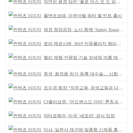
자연의 풍경 담은 ‘폴로 어스 오 드 퍼퓸’ 4종 출시
폴앤조보떼, 아쿠아렐 워터 젤 틴트 출시
애경 청양공장, 노사 함께 ‘Safety Together’ 개최
로라 메르시에, 30년 카뮤플라지 헤리티지 담아
젤리 제형·안묻립 기술 앞세워 여름 메이크업 시장 공략
중국, 화장품 허가·등록 대수술… 시험자료 공용 허용
조수경 회장 “직무교육, 위생교육과 다르다”
CJ올리브영, ‘어드밴스드 더마’ 론칭 K더마 육성 박차
닥터포헤어, 미국 ‘세포라’ 공식 입점
미샤, 일본서 재구매·맞춤형 신제품 흥행 ‘쌍끌이’