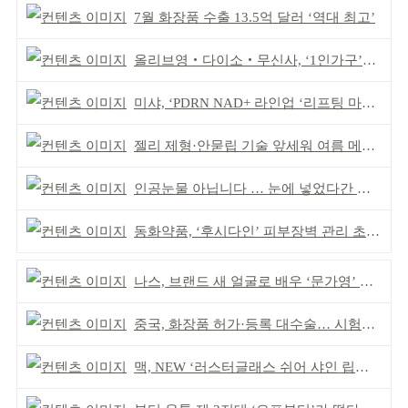
7월 화장품 수출 13.5억 달러 ‘역대 최고’
올리브영‧다이소‧무신사, ‘1인가구’가 이끈다
미샤, ‘PDRN NAD+ 라인업 ‘리프팅 마스크’ 출시
젤리 제형·안묻립 기술 앞세워 여름 메이크업 시장 공략
인공눈물 아닙니다 … 눈에 넣었다간 각막 손상
동화약품, ‘후시다인’ 피부장벽 관리 초점 ‘리브랜딩’
나스, 브랜드 새 얼굴로 배우 ‘문가영’ 발탁
중국, 화장품 허가·등록 대수술… 시험자료 공용 허용
맥, NEW ‘러스터글래스 쉬어 샤인 립스틱’ 출시