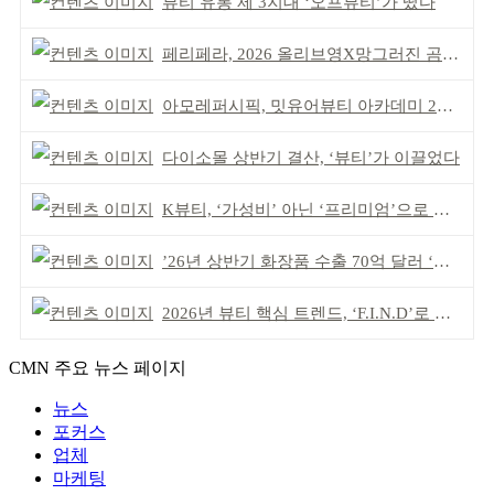
뷰티 유통 제 3지대 ‘오프뷰티’가 떴다
페리페라, 2026 올리브영X망그러진 곰 콜라보
아모레퍼시픽, 밋유어뷰티 아카데미 2기 발대식
다이소몰 상반기 결산, ‘뷰티’가 이끌었다
K뷰티, ‘가성비’ 아닌 ‘프리미엄’으로 승부걸어야
’26년 상반기 화장품 수출 70억 달러 ‘역대 최고’
2026년 뷰티 핵심 트렌드, ‘F.I.N.D’로 읽는다
CMN 주요 뉴스 페이지
뉴스
포커스
업체
마케팅