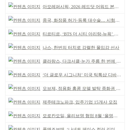
아모레퍼시픽, 2026 레드닷 어워드 본상 2개 수상
중국, 화장품 허가·등록 대수술… 시험자료 공용 허용
티르티르, ‘BTS 더 시티 아리랑-뉴욕’ 참여
나스, 한번의 터치로 강렬한 몰입감 선사
클라랑스, 다크서클·눈가 주름 한 번에 더블 케어
‘더 글로우 시그니처’ 미국 틱톡샵 디바이스 부문 1위
오브제, 정용화 홍콩 모델 발탁 중화권 공략 강화
제주테크노파크, 입주기업 15개사 모집
모로칸오일, 올리브영 협업 8월 ‘올영픽’ 선정
폴앤조보떼, ‘나네트 페이스 컬러 리미티드’ 출시