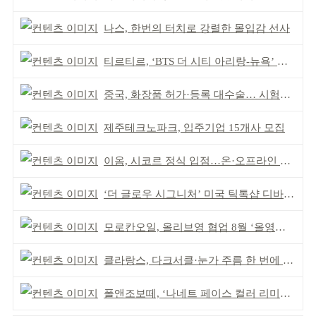
나스, 한번의 터치로 강렬한 몰입감 선사
티르티르, ‘BTS 더 시티 아리랑-뉴욕’ 참여
중국, 화장품 허가·등록 대수술… 시험자료 공용 허용
제주테크노파크, 입주기업 15개사 모집
이옴, 시코르 정식 입점…온·오프라인 유통망 확대
‘더 글로우 시그니처’ 미국 틱톡샵 디바이스 부문 1위
모로칸오일, 올리브영 협업 8월 ‘올영픽’ 선정
클라랑스, 다크서클·눈가 주름 한 번에 더블 케어
폴앤조보떼, ‘나네트 페이스 컬러 리미티드’ 출시