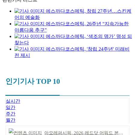
에스까다코스메틱, 창립 27주년…스킨케
어의 예술화
에스까다코스메틱, 26주년 “지속가능한
아름다움 추구”
에스까다코스메틱, ‘색조의 명가’ 명성 되
찾는다
에스까다코스메틱, '창립 24주년' 미래비
전 제시
인기기사 TOP 10
실시간
일간
주간
월간
아모레퍼시픽, 2026 레드닷 어워드 본상 2개 수상