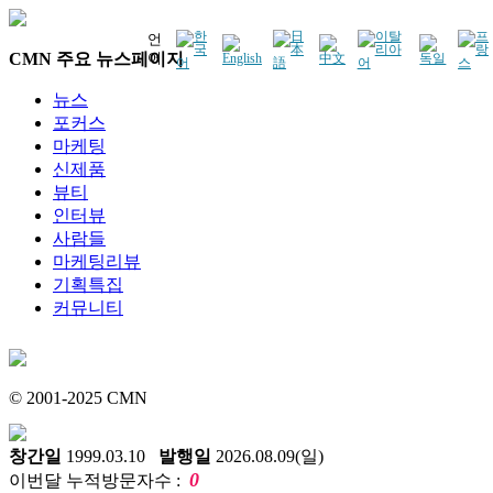
언
CMN 주요 뉴스페이지
어
뉴스
포커스
마케팅
신제품
뷰티
인터뷰
사람들
마케팅리뷰
기획특집
커뮤니티
© 2001-2025 CMN
창간일
1999.03.10
발행일
2026.08.09(일)
0
이번달 누적방문자수 :