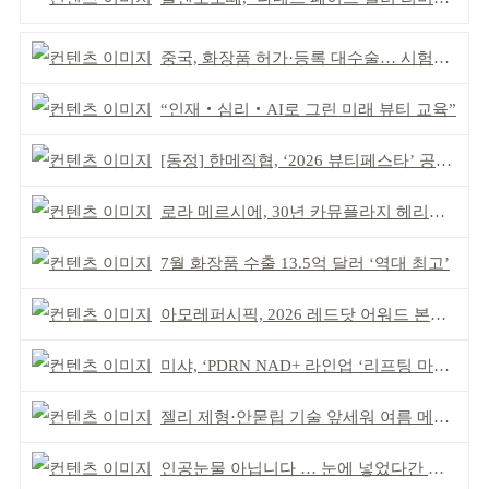
중국, 화장품 허가·등록 대수술… 시험자료 공용 허용
“인재‧심리‧AI로 그린 미래 뷰티 교육”
[동정] 한메직협, ‘2026 뷰티페스타’ 공동 주최
로라 메르시에, 30년 카뮤플라지 헤리티지 담아
7월 화장품 수출 13.5억 달러 ‘역대 최고’
아모레퍼시픽, 2026 레드닷 어워드 본상 2개 수상
미샤, ‘PDRN NAD+ 라인업 ‘리프팅 마스크’ 출시
젤리 제형·안묻립 기술 앞세워 여름 메이크업 시장 공략
인공눈물 아닙니다 … 눈에 넣었다간 각막 손상