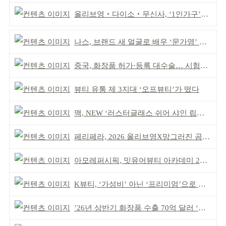
올리브영‧다이소‧무신사, ‘1인가구’가 이끈다
나스, 브랜드 새 얼굴로 배우 ‘문가영’ 발탁
중국, 화장품 허가·등록 대수술… 시험자료 공용 허용
뷰티 유통 제 3지대 ‘오프뷰티’가 떴다
맥, NEW ‘러스터글래스 쉬어 샤인 립스틱’ 출시
페리페라, 2026 올리브영X망그러진 곰 콜라보
아모레퍼시픽, 밋유어뷰티 아카데미 2기 발대식
K뷰티, ‘가성비’ 아닌 ‘프리미엄’으로 승부걸어야
’26년 상반기 화장품 수출 70억 달러 ‘역대 최고’