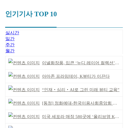
인기기사 TOP 10
실시간
일간
주간
월간
이넬화장품, 입큰 ‘누디 레이어 컬렉션’ 출시
아마존 프라임데이, K뷰티가 이끈다
“인재‧심리‧AI로 그린 미래 뷰티 교육”
[동정] 정화예대-한국이용사회중앙회 업무협약
미국 세포라 매장 580곳에 ‘올리브영 K뷰티에딧’ 론칭