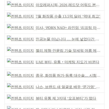
아모레퍼시픽, 2026 레드닷 어워드 본상 2개 수상
7월 화장품 수출 13.5억 달러 ‘역대 최고’
미샤, ‘PDRN NAD+ 라인업 ‘리프팅 마스크’ 출시
인공눈물 아닙니다 … 눈에 넣었다간 각막 손상
젤리 제형·안묻립 기술 앞세워 여름 메이크업 시장 공략
UAE 뷰티, 유통‧마케팅 지도가 바뀐다
중국, 화장품 허가·등록 대수술… 시험자료 공용 허용
나스, 브랜드 새 얼굴로 배우 ‘문가영’ 발탁
뷰티 유통 제 3지대 ‘오프뷰티’가 떴다