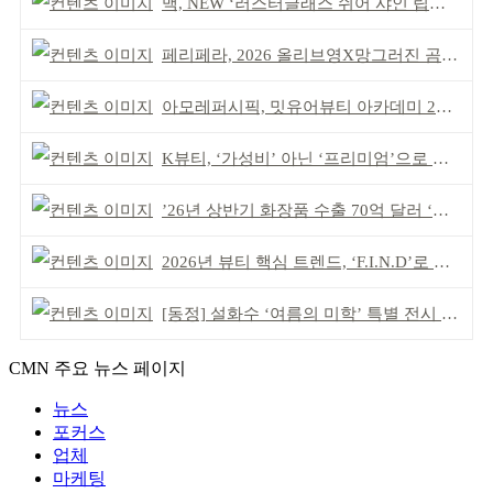
맥, NEW ‘러스터글래스 쉬어 샤인 립스틱’ 출시
페리페라, 2026 올리브영X망그러진 곰 콜라보
아모레퍼시픽, 밋유어뷰티 아카데미 2기 발대식
K뷰티, ‘가성비’ 아닌 ‘프리미엄’으로 승부걸어야
’26년 상반기 화장품 수출 70억 달러 ‘역대 최고’
2026년 뷰티 핵심 트렌드, ‘F.I.N.D’로 읽는다
[동정] 설화수 ‘여름의 미학’ 특별 전시 개최
CMN 주요 뉴스 페이지
뉴스
포커스
업체
마케팅