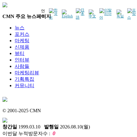
언
CMN 주요 뉴스페이지
어
뉴스
포커스
마케팅
신제품
뷰티
인터뷰
사람들
마케팅리뷰
기획특집
커뮤니티
© 2001-2025 CMN
창간일
1999.03.10
발행일
2026.08.10(월)
0
이번달 누적방문자수 :