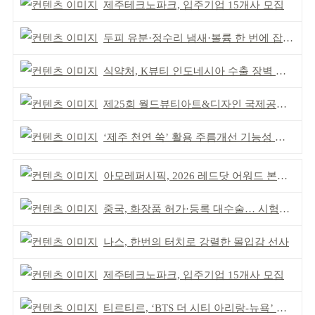
제주테크노파크, 입주기업 15개사 모집
두피 유분·정수리 냄새·볼륨 한 번에 잡는다
식약처, K뷰티 인도네시아 수출 장벽 완화 성과
제25회 월드뷰티아트&디자인 국제공모전 시상식 성황
‘제주 천연 쑥’ 활용 주름개선 기능성 식약처 심사 통과
아모레퍼시픽, 2026 레드닷 어워드 본상 2개 수상
중국, 화장품 허가·등록 대수술… 시험자료 공용 허용
나스, 한번의 터치로 강렬한 몰입감 선사
제주테크노파크, 입주기업 15개사 모집
티르티르, ‘BTS 더 시티 아리랑-뉴욕’ 참여