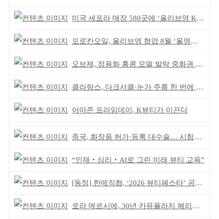
미국 세포라 매장 580곳에 ‘올리브영 K뷰티에딧’ 론칭
모로칸오일, 올리브영 협업 8월 ‘올영픽’ 선정
오브제, 정용화 홍콩 모델 발탁 중화권 공략 강화
클라랑스, 다크서클·눈가 주름 한 번에 더블 케어
아마존 프라임데이, K뷰티가 이끈다
중국, 화장품 허가·등록 대수술… 시험자료 공용 허용
“인재‧심리‧AI로 그린 미래 뷰티 교육”
[동정] 한메직협, ‘2026 뷰티페스타’ 공동 주최
로라 메르시에, 30년 카뮤플라지 헤리티지 담아