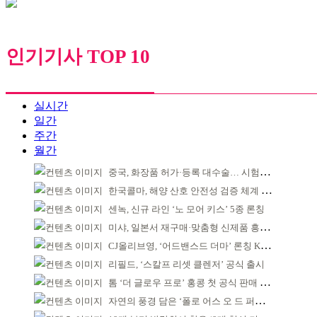
인기기사 TOP 10
실시간
일간
주간
월간
중국, 화장품 허가·등록 대수술… 시험자료 공용 허용
한국콜마, 해양 산호 안전성 검증 체계 구축
센녹, 신규 라인 ‘노 모어 키스’ 5종 론칭
미샤, 일본서 재구매·맞춤형 신제품 흥행 ‘쌍끌이’
CJ올리브영, ‘어드밴스드 더마’ 론칭 K더마 육성 박차
리필드, ‘스칼프 리셋 클렌저’ 공식 출시
톰 ‘더 글로우 프로’ 홍콩 첫 공식 판매 완판
자연의 풍경 담은 ‘폴로 어스 오 드 퍼퓸’ 4종 출시