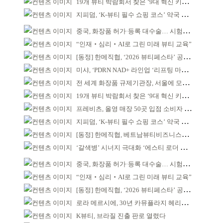
19개 뷰티 박람회서 찾은 ‘9대 혁신 키워드’
지피덤, ‘K-뷰티 필수 쇼핑 코스’ 약국 공략
중국, 화장품 허가·등록 대수술… 시험자료 공용 허용
“인재‧심리‧AI로 그린 미래 뷰티 교육”
[동정] 한메직협, ‘2026 뷰티페스타’ 공동 주최
미샤, ‘PDRN NAD+ 라인업 ‘리프팅 마스크’ 출시
전 세계 화장품 규제기관장, 서울에 모인다
19개 뷰티 박람회서 찾은 ‘9대 혁신 키워드’
프레비츠, 올영 매장 50곳 입점 소비자 접점 강화
지피덤, ‘K-뷰티 필수 쇼핑 코스’ 약국 공략
[동정] 한메직협, 베트남뷰티비즈니스협회와 MOU
‘갈색병’ 시너지 극대화 ‘에스티 로더 스킨부스터’ 출시
중국, 화장품 허가·등록 대수술… 시험자료 공용 허용
“인재‧심리‧AI로 그린 미래 뷰티 교육”
[동정] 한메직협, ‘2026 뷰티페스타’ 공동 주최
로라 메르시에, 30년 카뮤플라지 헤리티지 담아
K뷰티, 브라질 진출 판로 열렸다