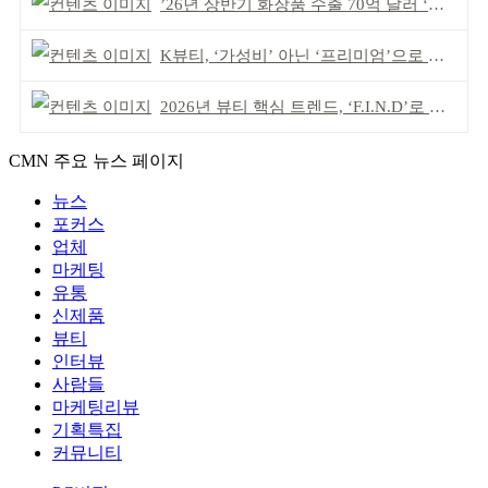
’26년 상반기 화장품 수출 70억 달러 ‘역대 최고’
K뷰티, ‘가성비’ 아닌 ‘프리미엄’으로 승부걸어야
2026년 뷰티 핵심 트렌드, ‘F.I.N.D’로 읽는다
CMN 주요 뉴스 페이지
뉴스
포커스
업체
마케팅
유통
신제품
뷰티
인터뷰
사람들
마케팅리뷰
기획특집
커뮤니티