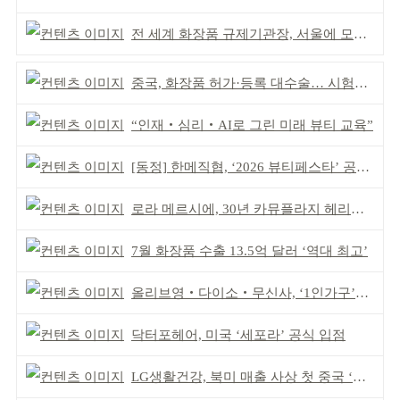
전 세계 화장품 규제기관장, 서울에 모인다
중국, 화장품 허가·등록 대수술… 시험자료 공용 허용
“인재‧심리‧AI로 그린 미래 뷰티 교육”
[동정] 한메직협, ‘2026 뷰티페스타’ 공동 주최
로라 메르시에, 30년 카뮤플라지 헤리티지 담아
7월 화장품 수출 13.5억 달러 ‘역대 최고’
올리브영‧다이소‧무신사, ‘1인가구’가 이끈다
닥터포헤어, 미국 ‘세포라’ 공식 입점
LG생활건강, 북미 매출 사상 첫 중국 ‘추월’