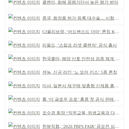
클렌미, 화해 꼼평가단서 높은 평가 받아
중국, 화장품 허가·등록 대수술… 시험자료 공용 허용
CJ올리브영, ‘어드밴스드 더마’ 론칭 K더마 육성 박차
리필드, ‘스칼프 리셋 클렌저’ 공식 출시
한국콜마, 해양 산호 안전성 검증 체계 구축
센녹, 신규 라인 ‘노 모어 키스’ 5종 론칭
미샤, 일본서 재구매·맞춤형 신제품 흥행 ‘쌍끌이’
톰 ‘더 글로우 프로’ 홍콩 첫 공식 판매 완판
조수경 회장 “직무교육, 위생교육과 다르다”
한뷰직협, ‘2026 PBFS FAIR’ 공모전 심사 성료