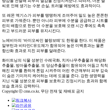
량감을 전달해 피부의 열감을 진정시켜준다. 따라서, 더운 날
씨로 인해 생기는 수분 손실, 트러블 예방에도 효과적이다.
또 레몬 엑기스가 피부를 탱탱하게 조여주어 밀도 높은 쫀쫀한
피부로 가꿔준다. 뿐만 아니라 피부에 수분을 공급하고 시트룰
린의 배합으로 한번 더 수분을 보호해 오랜 시간 후에도 촉촉
하고 부드러운 피부를 유지시킨다.
노에비아의 ‘바이오싸인 블랑보떼’도 한몫을 한다. 이 제품은
알부틴과 비타민C유도체가 함유되어 높은 미백효과는 물론
항산화 효과로 지친 피부를 달래준다.
화이트닝의 식물 성분인 수레국화, 치자나무추출물과 해당화
추출물, 방아풀추출물, 또 당삼추출물이 함유되어 어둡고 칙칙
해진 피부를 환하게 톤업 시켜주며 어린 주근깨부터 피부 깊숙
이 숨은 기미까지 케어하는 데에 도움을 준다. 강한 생명력을
지닌 식물 성분으로 피부를 보호하고 진정시키는 효과와 함께
보습 효과도 강력하다.
Copyright ⓒ cmn.co.kr, 무단 전재 및 재배포 금지