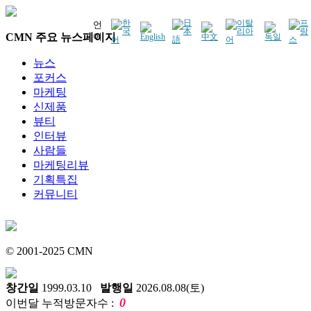
언
CMN 주요 뉴스페이지
어
뉴스
포커스
마케팅
신제품
뷰티
인터뷰
사람들
마케팅리뷰
기획특집
커뮤니티
© 2001-2025 CMN
창간일
1999.03.10
발행일
2026.08.08(토)
0
이번달 누적방문자수 :