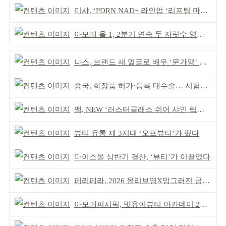
미샤, ‘PDRN NAD+ 라인업 ‘리프팅 마스크’ 출시
아모레 올 1, 2분기 연속 두 자릿수 영업이익률 기록
나스, 브랜드 새 얼굴로 배우 ‘문가영’ 발탁
중국, 화장품 허가·등록 대수술… 시험자료 공용 허용
맥, NEW ‘러스터글래스 쉬어 샤인 립스틱’ 출시
뷰티 유통 제 3지대 ‘오프뷰티’가 떴다
다이소몰 상반기 결산, ‘뷰티’가 이끌었다
페리페라, 2026 올리브영X망그러진 곰 콜라보
아모레퍼시픽, 밋유어뷰티 아카데미 2기 발대식