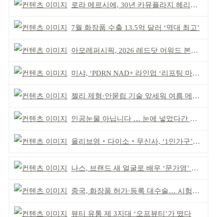
로라 메르시에, 30년 카뮤플라지 헤리티지 담아
7월 화장품 수출 13.5억 달러 ‘역대 최고’
아모레퍼시픽, 2026 레드닷 어워드 본상 2개 수상
미샤, ‘PDRN NAD+ 라인업 ‘리프팅 마스크’ 출시
젤리 제형·안묻립 기술 앞세워 여름 메이크업 시장 공략
인공눈물 아닙니다 … 눈에 넣었다간 각막 손상
올리브영‧다이소‧무신사, ‘1인가구’가 이끈다
나스, 브랜드 새 얼굴로 배우 ‘문가영’ 발탁
중국, 화장품 허가·등록 대수술… 시험자료 공용 허용
뷰티 유통 제 3지대 ‘오프뷰티’가 떴다