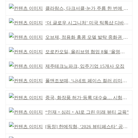
클라랑스, 다크서클·눈가 주름 한 번에 더블 케어
‘더 글로우 시그니처’ 미국 틱톡샵 디바이스 부문 1위
오브제, 정용화 홍콩 모델 발탁 중화권 공략 강화
모로칸오일, 올리브영 협업 8월 ‘올영픽’ 선정
제주테크노파크, 입주기업 15개사 모집
폴앤조보떼, ‘나네트 페이스 컬러 리미티드’ 출시
중국, 화장품 허가·등록 대수술… 시험자료 공용 허용
“인재‧심리‧AI로 그린 미래 뷰티 교육”
[동정] 한메직협, ‘2026 뷰티페스타’ 공동 주최