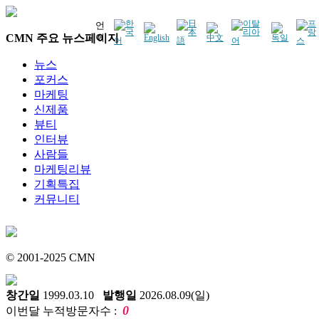
언
CMN 주요 뉴스페이지
어
뉴스
포커스
마케팅
신제품
뷰티
인터뷰
사람들
마케팅리뷰
기획특집
커뮤니티
© 2001-2025 CMN
창간일
1999.03.10
발행일
2026.08.09(일)
0
이번달 누적방문자수 :