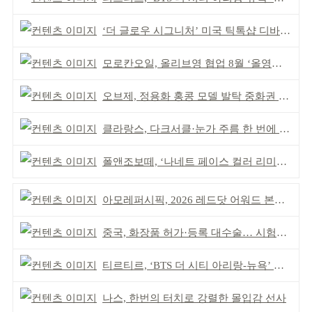
‘더 글로우 시그니처’ 미국 틱톡샵 디바이스 부문 1위
모로칸오일, 올리브영 협업 8월 ‘올영픽’ 선정
오브제, 정용화 홍콩 모델 발탁 중화권 공략 강화
클라랑스, 다크서클·눈가 주름 한 번에 더블 케어
폴앤조보떼, ‘나네트 페이스 컬러 리미티드’ 출시
아모레퍼시픽, 2026 레드닷 어워드 본상 2개 수상
중국, 화장품 허가·등록 대수술… 시험자료 공용 허용
티르티르, ‘BTS 더 시티 아리랑-뉴욕’ 참여
나스, 한번의 터치로 강렬한 몰입감 선사