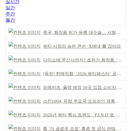
실시간
일간
주간
월간
중국, 화장품 허가·등록 대수술… 시험자료 공용 허용
뷰티 시장의 숨은 큰손 ‘X세대’를 잡아라
다이소에 무신사까지? 초저가 화장품 ‘전성시대’
[동정] 한메직협, ‘2026 뷰티페스타’ 공동 주최
프레비츠, 올영 매장 50곳 입점 소비자 접점 강화
스킨1004, 유럽 주요국 오프라인 유통망 확대
2026년 뷰티 핵심 트렌드, ‘F.I.N.D’로 읽는다
톰 ‘더 글로우 프로’ 홍콩 첫 공식 판매 완판