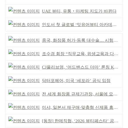
UAE 뷰티, 유통‧마케팅 지도가 바뀐다
인도서 첫 글로벌 ‘밋유어뷰티 아카데미’ 출범
중국, 화장품 허가·등록 대수술… 시험자료 공용 허용
조수경 회장 “직무교육, 위생교육과 다르다”
CJ올리브영, ‘어드밴스드 더마’ 론칭 K더마 육성 박차
닥터포헤어, 미국 ‘세포라’ 공식 입점
전 세계 화장품 규제기관장, 서울에 모인다
미샤, 일본서 재구매·맞춤형 신제품 흥행 ‘쌍끌이’
[동정] 한메직협, ‘2026 뷰티페스타’ 공동 주최