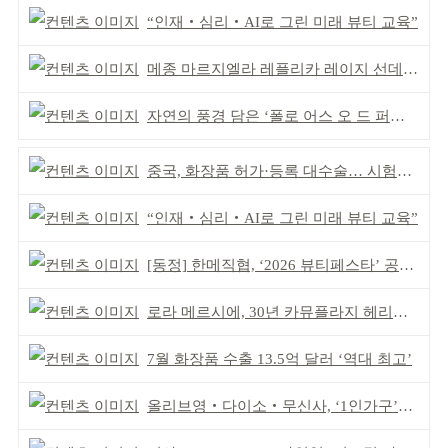
“인재‧심리‧AI로 그린 미래 뷰티 교육”
메종 마르지엘라 레플리카 레이지 선데이 모닝 디퓨저
자연의 풍경 담은 ‘폴로 어스 오 드 퍼퓸’ 4종 출시
중국, 화장품 허가·등록 대수술… 시험자료 공용 허용
“인재‧심리‧AI로 그린 미래 뷰티 교육”
[동정] 한메직협, ‘2026 뷰티페스타’ 공동 주최
로라 메르시에, 30년 카뮤플라지 헤리티지 담아
7월 화장품 수출 13.5억 달러 ‘역대 최고’
올리브영‧다이소‧무신사, ‘1인가구’가 이끈다