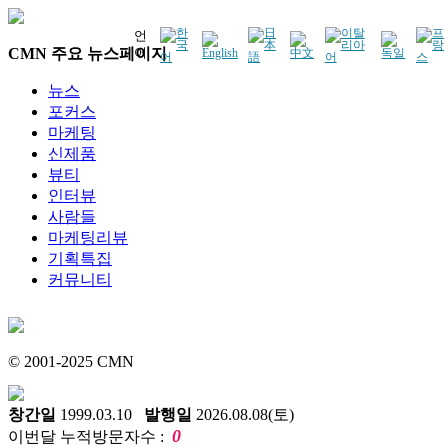
언
CMN 주요 뉴스페이지
어
뉴스
포커스
마케팅
신제품
뷰티
인터뷰
사람들
마케팅리뷰
기획특집
커뮤니티
© 2001-2025 CMN
창간일
1999.03.10
발행일
2026.08.08(토)
0
이번달 누적방문자수 :