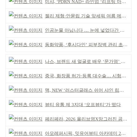
미샤, ‘PDRN NAD+ 라인업 ‘리프팅 마스크’ 출시
젤리 제형·안묻립 기술 앞세워 여름 메이크업 시장 공략
인공눈물 아닙니다 … 눈에 넣었다간 각막 손상
동화약품, ‘후시다인’ 피부장벽 관리 초점 ‘리브랜딩’
나스, 브랜드 새 얼굴로 배우 ‘문가영’ 발탁
중국, 화장품 허가·등록 대수술… 시험자료 공용 허용
맥, NEW ‘러스터글래스 쉬어 샤인 립스틱’ 출시
뷰티 유통 제 3지대 ‘오프뷰티’가 떴다
페리페라, 2026 올리브영X망그러진 곰 콜라보
아모레퍼시픽, 밋유어뷰티 아카데미 2기 발대식