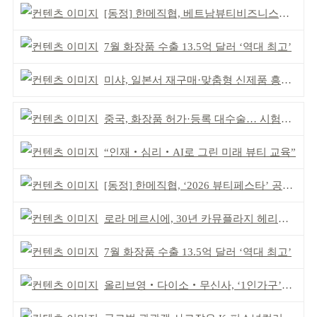
[동정] 한메직협, 베트남뷰티비즈니스협회와 MOU
7월 화장품 수출 13.5억 달러 ‘역대 최고’
미샤, 일본서 재구매·맞춤형 신제품 흥행 ‘쌍끌이’
중국, 화장품 허가·등록 대수술… 시험자료 공용 허용
“인재‧심리‧AI로 그린 미래 뷰티 교육”
[동정] 한메직협, ‘2026 뷰티페스타’ 공동 주최
로라 메르시에, 30년 카뮤플라지 헤리티지 담아
7월 화장품 수출 13.5억 달러 ‘역대 최고’
올리브영‧다이소‧무신사, ‘1인가구’가 이끈다