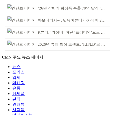
’26년 상반기 화장품 수출 70억 달러 ‘역대 최고’
아모레퍼시픽, 밋유어뷰티 아카데미 2기 발대식
K뷰티, ‘가성비’ 아닌 ‘프리미엄’으로 승부걸어야
2026년 뷰티 핵심 트렌드, ‘F.I.N.D’로 읽는다
CMN 주요 뉴스 페이지
뉴스
포커스
업체
마케팅
유통
신제품
뷰티
인터뷰
사람들