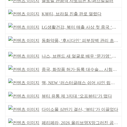
글로벌 관광객 사로잡은 K-퍼스널컬러
K뷰티, 브라질 진출 판로 열렸다
LG생활건강, 북미 매출 사상 첫 중국 ‘추월’
동화약품, ‘후시다인’ 피부장벽 관리 초점 ‘리브랜딩’
나스, 브랜드 새 얼굴로 배우 ‘문가영’ 발탁
중국, 화장품 허가·등록 대수술… 시험자료 공용 허용
맥, NEW ‘러스터글래스 쉬어 샤인 립스틱’ 출시
뷰티 유통 제 3지대 ‘오프뷰티’가 떴다
다이소몰 상반기 결산, ‘뷰티’가 이끌었다
페리페라, 2026 올리브영X망그러진 곰 콜라보