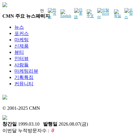
언
CMN 주요 뉴스페이지
어
뉴스
포커스
마케팅
신제품
뷰티
인터뷰
사람들
마케팅리뷰
기획특집
커뮤니티
© 2001-2025 CMN
창간일
1999.03.10
발행일
2026.08.07(금)
0
이번달 누적방문자수 :