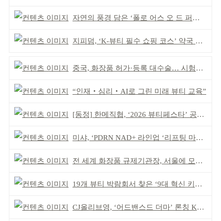
자연의 풍경 담은 ‘폴로 어스 오 드 퍼퓸’ 4종 출시
지피덤, ‘K-뷰티 필수 쇼핑 코스’ 약국 공략
중국, 화장품 허가·등록 대수술… 시험자료 공용 허용
“인재‧심리‧AI로 그린 미래 뷰티 교육”
[동정] 한메직협, ‘2026 뷰티페스타’ 공동 주최
미샤, ‘PDRN NAD+ 라인업 ‘리프팅 마스크’ 출시
전 세계 화장품 규제기관장, 서울에 모인다
19개 뷰티 박람회서 찾은 ‘9대 혁신 키워드’
CJ올리브영, ‘어드밴스드 더마’ 론칭 K더마 육성 박차