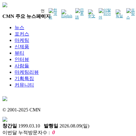
언
CMN 주요 뉴스페이지
어
뉴스
포커스
마케팅
신제품
뷰티
인터뷰
사람들
마케팅리뷰
기획특집
커뮤니티
© 2001-2025 CMN
창간일
1999.03.10
발행일
2026.08.09(일)
0
이번달 누적방문자수 :