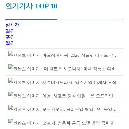
인기기사 TOP 10
실시간
일간
주간
월간
아모레퍼시픽, 2026 레드닷 어워드 본상 2개 수상
‘더 글로우 시그니처’ 미국 틱톡샵 디바이스 부문 1위
제주테크노파크, 입주기업 15개사 모집
이옴, 시코르 정식 입점…온·오프라인 유통망 확대
모로칸오일, 올리브영 협업 8월 ‘올영픽’ 선정
오브제, 정용화 홍콩 모델 발탁 중화권 공략 강화