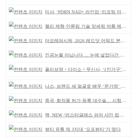
미샤, ‘PDRN NAD+ 라인업 ‘리프팅 마스크’ 출시
젤리 제형·안묻립 기술 앞세워 여름 메이크업 시장 공략
아모레퍼시픽, 2026 레드닷 어워드 본상 2개 수상
인공눈물 아닙니다 … 눈에 넣었다간 각막 손상
올리브영‧다이소‧무신사, ‘1인가구’가 이끈다
나스, 브랜드 새 얼굴로 배우 ‘문가영’ 발탁
중국, 화장품 허가·등록 대수술… 시험자료 공용 허용
맥, NEW ‘러스터글래스 쉬어 샤인 립스틱’ 출시
뷰티 유통 제 3지대 ‘오프뷰티’가 떴다