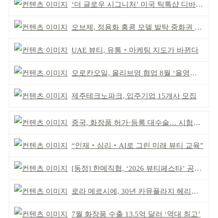
‘더 글로우 시그니처’ 미국 틱톡샵 디바이스 부문 1위
오브제, 정용화 홍콩 모델 발탁 중화권 공략 강화
UAE 뷰티, 유통‧마케팅 지도가 바뀐다
모로칸오일, 올리브영 협업 8월 ‘올영픽’ 선정
제주테크노파크, 입주기업 15개사 모집
중국, 화장품 허가·등록 대수술… 시험자료 공용 허용
“인재‧심리‧AI로 그린 미래 뷰티 교육”
[동정] 한메직협, ‘2026 뷰티페스타’ 공동 주최
로라 메르시에, 30년 카뮤플라지 헤리티지 담아
7월 화장품 수출 13.5억 달러 ‘역대 최고’