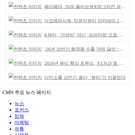
페리페라, 2026 올리브영X망그러진 곰 콜라보
아모레퍼시픽, 밋유어뷰티 아카데미 2기 발대식
K뷰티, ‘가성비’ 아닌 ‘프리미엄’으로 승부걸어야
’26년 상반기 화장품 수출 70억 달러 ‘역대 최고’
2026년 뷰티 핵심 트렌드, ‘F.I.N.D’로 읽는다
다이소몰 상반기 결산, ‘뷰티’가 이끌었다
CMN 주요 뉴스 페이지
뉴스
포커스
업체
마케팅
유통